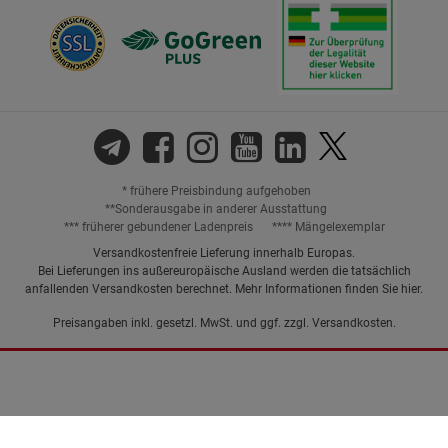
* frühere Preisbindung aufgehoben
**Sonderausgabe in anderer Ausstattung
*** früherer gebundener Ladenpreis
**** Mängelexemplar
Versandkostenfreie Lieferung innerhalb Europas.
Bei Lieferungen ins außereuropäische Ausland werden die tatsächlich
anfallenden Versandkosten berechnet. Mehr Informationen finden Sie
hier
.
Preisangaben inkl. gesetzl. MwSt. und ggf. zzgl.
Versandkosten.