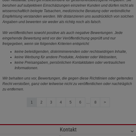
oder Aktualität. Dies gilt insbesondere für gesundheitsbezogene Angaben: Sie
beruhen auf subjektiven Einschätzungen einzelner Kunden und dürfen nicht als
wissenschaftlich belegte Tatsachen, medizinische Beratung oder verbindliche
Empfehlung verstanden werden. Wir distanzieren uns ausdrücklich von solchen
Angaben und bewerten sie weder als richtig noch als falsch.
Wir veröffentlichen sowohl positive als auch negative Bewertungen. Jede
eingehende Bewertung wird vor der Veröffentlichung geprüft und nur
freigegeben, wenn sie folgenden Kriterien entspricht:
keine beleidigenden, diskriminierenden oder rechtswidrigen Inhalte,
keine Werbung für andere Produkte, Anbieter oder Webseiten,
keine Preisangaben, persönlichen Kontaktdaten oder vertraulichen
Informationen.
Wir behalten uns vor, Bewertungen, die gegen diese Richtlinien oder geltendes
Recht verstoßen, ganz oder teilweise nicht zu veröffentlichen oder nachträglich
zu entfernen.
1
2
3
4
5
6
....
8
>
Kontakt