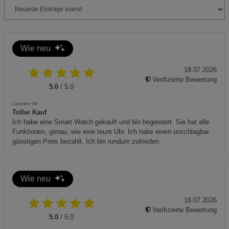
Cookie-Informationen
anzeigen
Zusätzliche Hinweise:
Das Armband ist aus 100 % Polyester und dient als
Paracord-Seil im Notfall.
Marketing Cookies (3)
Marketing Cookies
Beschreibung Marketing Cookies
Umweltgerechte Entsorgung: Batterien und das Produkt
Wie neu
am Ende der Lebensdauer gemäß lokalen Vorschriften
Cookie-Informationen
anzeigen
18.07.2026
entsorgen.
Verifizierte Bewertung
5.0
/ 5.0
Datenschutzerklärung
Impressum
Carmen W.
Toller Kauf
Ich habe eine Smart Watch gekauft und bin begeistert. Sie hat alle
Funktionen, genau, wie eine teure Uhr. Ich habe einen unschlagbar
günstigen Preis bezahlt. Ich bin rundum zufrieden
Wie neu
16.07.2026
Verifizierte Bewertung
5.0
/ 5.0