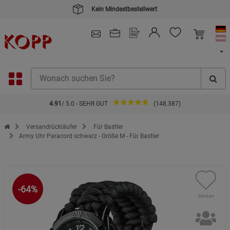
Kein Mindestbestellwert
4.91
/ 5.0 - SEHR GUT
(148.387)
Zur Startseite des Kopp Verlag Online-Shop
Versandrückläufer
Für Bastler
Army Uhr Paracord schwarz - Größe M - Für Bastler
-64%
Merken