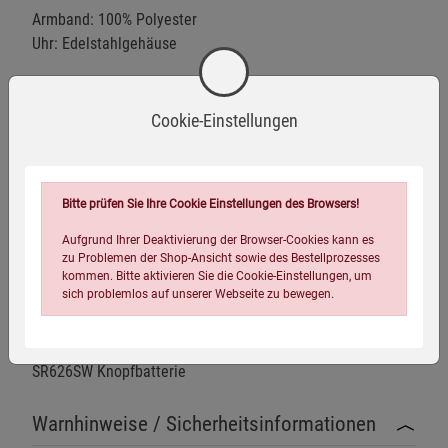
Armband: 100% Polyester
Uhr: Edelstahlgehäuse
Stunden-, Minuten-, Sekunden-, Kalenderanzeige
Cookie-Einstellungen
Armband aus geflochtener Fallschirmleine mit
Clipverschluss
Bitte prüfen Sie Ihre Cookie Einstellungen des Browsers!
Im Notfall läßt es sich zu einem reißfesten Seil
Aufgrund Ihrer Deaktivierung der Browser-Cookies kann es
umfunktionieren
zu Problemen der Shop-Ansicht sowie des Bestellprozesses
kommen. Bitte aktivieren Sie die Cookie-Einstellungen, um
sich problemlos auf unserer Webseite zu bewegen.
Gr. M = Handgelenkumfang max. 20 cm - 8''
Länge offen: 225 cm
SR626SW Knopfbatterie
Warnhinweise / Sicherheitsinformationen