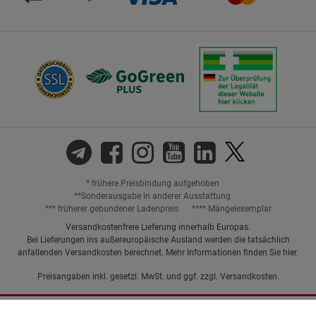
* frühere Preisbindung aufgehoben
**Sonderausgabe in anderer Ausstattung
*** früherer gebundener Ladenpreis
**** Mängelexemplar
Versandkostenfreie Lieferung innerhalb Europas.
Bei Lieferungen ins außereuropäische Ausland werden die tatsächlich
anfallenden Versandkosten berechnet. Mehr Informationen finden Sie
hier
.
Preisangaben inkl. gesetzl. MwSt. und ggf. zzgl.
Versandkosten.