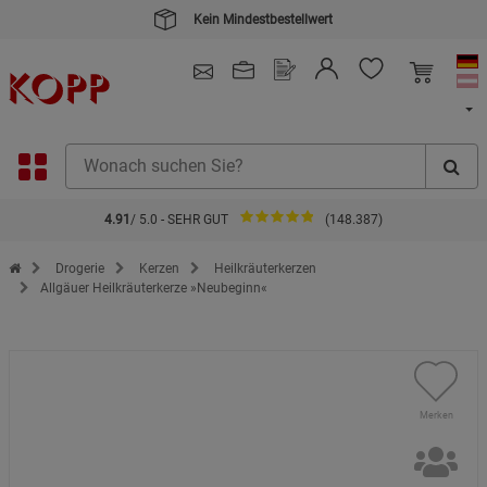
Kein Mindestbestellwert
4.91
/ 5.0 - SEHR GUT
(148.387)
Zur Startseite des Kopp Verlag Online-Shop
Drogerie
Kerzen
Heilkräuterkerzen
Allgäuer Heilkräuterkerze »Neubeginn«
Merken