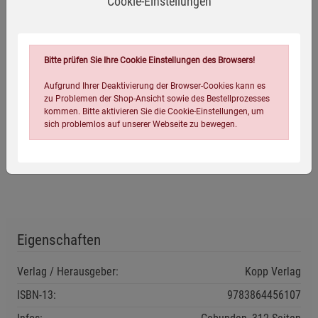
Cookie-Einstellungen
»Ich liebe dieses Buch! Alles über Adaptogene ist ein
willkommener Neuzugang in meiner Kräuter-
Bibliothek. Wenn Sie Ihre Gesundheit mit Pflanzen
Bitte prüfen Sie Ihre Cookie Einstellungen des Browsers!
stärken wollen, sind Adaptogene das Mittel der Wahl.
Aufgrund Ihrer Deaktivierung der Browser-Cookies kann es
Dieses Buch liefert Ihnen einen großartigen Überblick
zu Problemen der Shop-Ansicht sowie des Bestellprozesses
über Pflanzen, die hervorragende Adaptogene sind.
kommen. Bitte aktivieren Sie die Cookie-Einstellungen, um
sich problemlos auf unserer Webseite zu bewegen.
Zudem ist das Buch schlicht wunderschön! Man mag
es gar nicht mehr aus der Hand legen!«
Harvesting Homestead
Eigenschaften
Einstellungen speichern für die Gruppe
Einstellungen speichern für die Gruppe
Verlag / Herausgeber:
Kopp Verlag
Einstellungen speichern für die Gruppe
Zurück
Einwilligung nicht erteilen
ISBN-13:
9783864456107