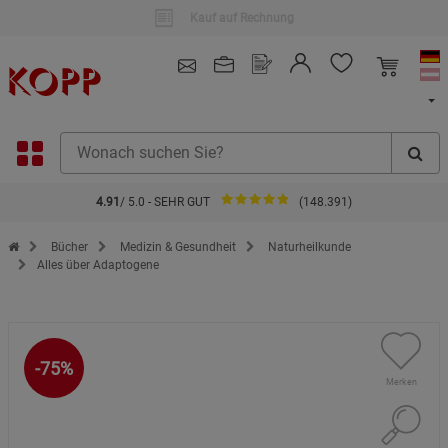
Kauf auf Rechnung
4.91
/ 5.0 - SEHR GUT
(148.391)
Zur Startseite des Kopp Verlag Online-Shop
Bücher
Medizin & Gesundheit
Naturheilkunde
Alles über Adaptogene
-75%
Merken