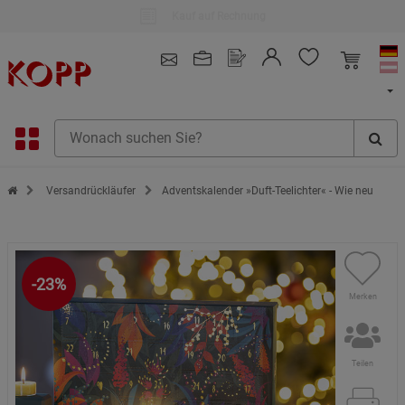
Kauf auf Rechnung
4.91
/ 5.0 - SEHR GUT
(148.387)
Zur Startseite des Kopp Verlag Online-Shop
Versandrückläufer
Adventskalender »Duft-Teelichter« - Wie neu
-23%
Merken
Teilen