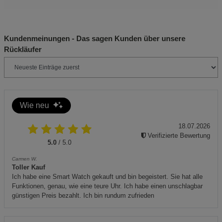
Statistik Cookies (2)
Kerzen nicht unbeaufsichtigt brennen lassen.
Beschreibung Statistik Cookies
Mindestens 10 cm Abstand zwischen brennenden
Cookie-Informationen
anzeigen
Kundenmeinungen - Das sagen Kunden über unsere
Kerzen einhalten.
Rückläufer
Nach dem Erlöschen des Teelichts das Glas vorsichtig
Marketing Cookies (3)
Marketing Cookies
anfassen – es kann heiß sein.
Beschreibung Marketing Cookies
Cookie-Informationen
anzeigen
Wie neu
Datenschutzerklärung
Impressum
18.07.2026
Verifizierte Bewertung
5.0
/ 5.0
Carmen W.
Toller Kauf
Ich habe eine Smart Watch gekauft und bin begeistert. Sie hat alle
Funktionen, genau, wie eine teure Uhr. Ich habe einen unschlagbar
günstigen Preis bezahlt. Ich bin rundum zufrieden