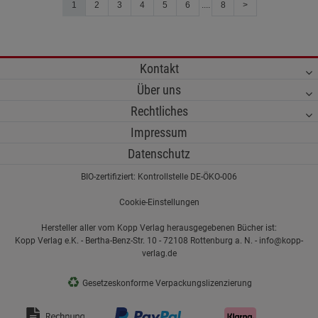
1
2
3
4
5
6
....
8
>
Kontakt
Über uns
Rechtliches
Impressum
Datenschutz
BIO-zertifiziert: Kontrollstelle DE-ÖKO-006
Cookie-Einstellungen
Hersteller aller vom Kopp Verlag herausgegebenen Bücher ist:
Kopp Verlag e.K. - Bertha-Benz-Str. 10 - 72108 Rottenburg a. N. - info@kopp-
verlag.de
♻
Gesetzeskonforme Verpackungslizenzierung