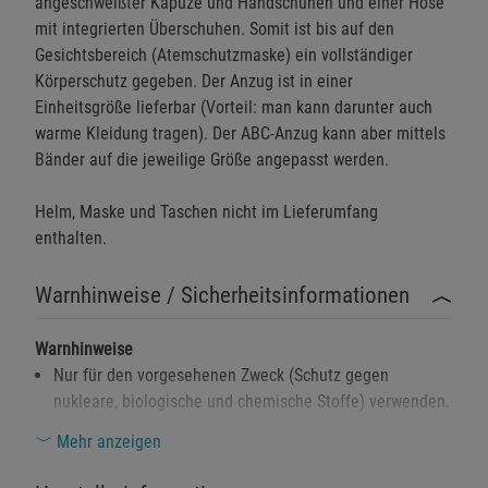
angeschweißter Kapuze und Handschuhen und einer Hose
mit integrierten Überschuhen. Somit ist bis auf den
Gesichtsbereich (Atemschutzmaske) ein vollständiger
Körperschutz gegeben. Der Anzug ist in einer
Einheitsgröße lieferbar (Vorteil: man kann darunter auch
warme Kleidung tragen). Der ABC-Anzug kann aber mittels
Bänder auf die jeweilige Größe angepasst werden.
Helm, Maske und Taschen nicht im Lieferumfang
enthalten.
Warnhinweise / Sicherheitsinformationen
Warnhinweise
Nur für den vorgesehenen Zweck (Schutz gegen
nukleare, biologische und chemische Stoffe) verwenden.
Vor jedem Einsatz den Anzug auf Schäden wie Risse
Mehr anzeigen
oder Löcher überprüfen. Beschädigte Anzüge bieten