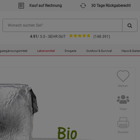
Kauf auf Rechnung
30 Tage Rückgaberecht
4.91
/ 5.0 - SEHR GUT
(148.391)
behandelt
gsergänzungsmittel
Lebensmittel
Drogerie
Outdoor & Survival
Haus & Garte
Merken
Teilen
Drucken