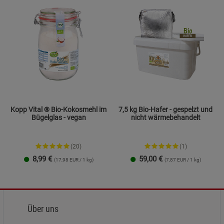
Kopp Vital ® Bio-Kokosmehl im
7,5 kg Bio-Hafer - gespelzt und
Bügelglas - vegan
nicht wärmebehandelt
(20)
(1)
8,99
€
59,00
€
(17,98 EUR / 1 kg)
(7,87 EUR / 1 kg)
Über uns