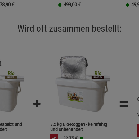
78,90
€
499,00
€
49,
Statistik Cookies (2)
Statistik Cookie
Beschreibung Statistik Cookies
Wird oft zusammen bestellt:
Cookie-Informationen
anzeigen
Marketing Cookies (3)
Marketing Cook
Beschreibung Marketing Cookies
Cookie-Informationen
anzeigen
Datenschutzerklärung
Impressum
=
gespelzt und
7,5 kg Bio-Roggen - keimfähig
delt
und unbehandelt
32,75
€