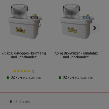
7,5 kg Bio-Roggen - keimfähig
7,5 kg Bio-Weizen - keimfähig
und unbehandelt
und unbehandelt
(1)
32,75
€
32,75
€
(4,37 EUR / 1 kg)
(4,37 EUR / 1 kg)
Rechtliches