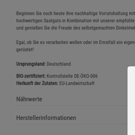
Beginnen Sie noch heute Ihre nachhaltige Vorratshaltung mit 
hochwertigen Saatguts in Kombination mit unserer empfohl
und genießen Sie die Freude des selbstgemachten Dinkelme
Egal, ob Sie es verarbeiten wollen oder im Ernstfall ein eige
gerüstet!
Ursprungsland:
Deutschland
BIO-zertifiziert:
Kontrollstelle DE-ÖKO-006
Herkunft der Zutaten:
EU-Landwirtschaft
Nährwerte
Herstellerinformationen