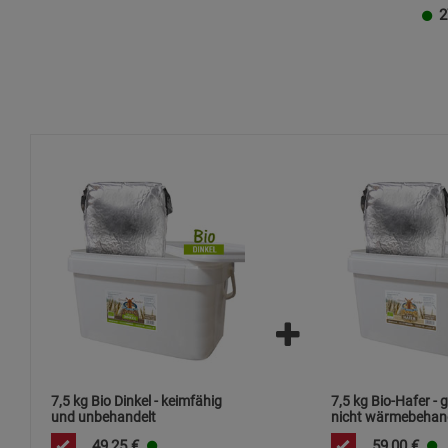
2
7,5 kg Bio Dinkel - keimfähig
7,5 kg Bio-Hafer - 
und unbehandelt
nicht wärmebehan
49,25
€
59,00
€