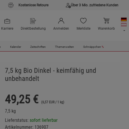
Kostenlose Retoure
Über 3 Mio. zufriedene Kunden
Karriere
Direktbestellung
Anmelden
Merkliste
Warenkorb
n
Kalender
Zeitschriften
Themenwelten
Schnäppchen
%
7,5 kg Bio Dinkel - keimfähig und
unbehandelt
49,25
€
(6,57 EUR / 1 kg)
7,5 kg
Lieferstatus:
sofort lieferbar
Artikelnummer:
136907