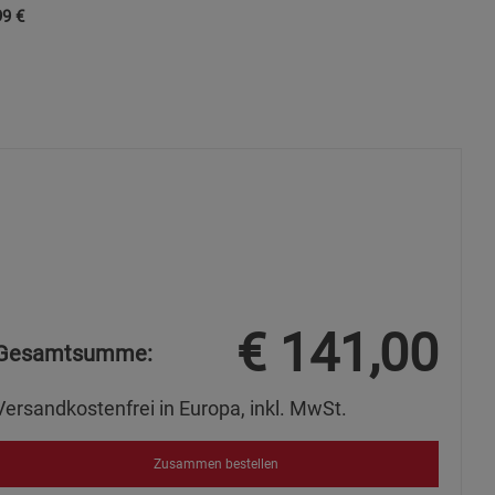
99
€
s
ies
€
141,00
Gesamtsumme:
Versandkostenfrei in Europa, inkl. MwSt.
Zusammen bestellen