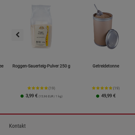
ee
Roggen-Sauerteig-Pulver 250 g
Getreidetonne
(19)
(19)
3,99
€
49,99
€
(15,96 EUR / 1 kg)
Kontakt