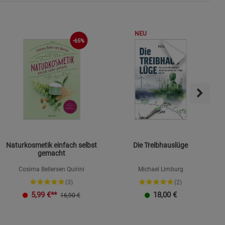
NEU
-65%
s
ies
Naturkosmetik einfach selbst
Die Treibhauslüge
gemacht
Cosima Bellersen Quirini
Michael Limburg
(3)
(2)
K
5,99
€**
18,00
€
16,90 €