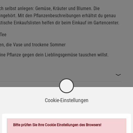
ch selbst anlegen: Gemüse, Kräuter und Blumen. Die
 hingehört. Mit den Pflanzenbeschreibungen erhältst du genau
tische Einkaufslisten helfen dir beim Einkauf im Gartencenter.
 Tee
tten, die Vase und trockene Sommer
ne Pflanze gegen dein Lieblingsgemüse tauschen willst.
Cookie-Einstellungen
Wird oft zusammen bestellt:
Bitte prüfen Sie Ihre Cookie Einstellungen des Browsers!