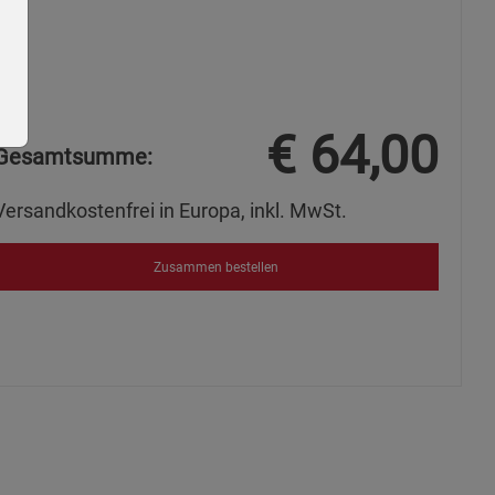
€
64,00
Gesamtsumme:
Versandkostenfrei in Europa, inkl. MwSt.
ie Gruppe
Zusammen bestellen
okies