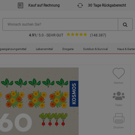
Kauf auf Rechnung
30 Tage Rückgaberecht
4.91
/ 5.0 - SEHR GUT
(148.387)
gsergänzungsmittel
Lebensmittel
Drogerie
Outdoor & Survival
Haus & Garte
Merken
Teilen
Drucken