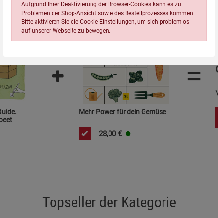
Aufgrund Ihrer Deaktivierung der Browser-Cookies kann es zu
Problemen der Shop-Ansicht sowie des Bestellprozesses kommen.
Bitte aktivieren Sie die Cookie-Einstellungen, um sich problemlos
auf unserer Webseite zu bewegen.
=
Einstellungen speichern für die Gruppe
Einstellungen speichern für die Gruppe
Guide.
Mehr Power für dein Gemüse
Einstellungen speichern für d
Zurück
Einwilligung nicht erteilen
beet
28,00
€
Notwendige Cookies (5)
Beschreibung Notwendige Cookies
Cookie-Informationen
anzeigen
Topseller der Kategorie
Funktionale Cookies (1)
Funktionale Co