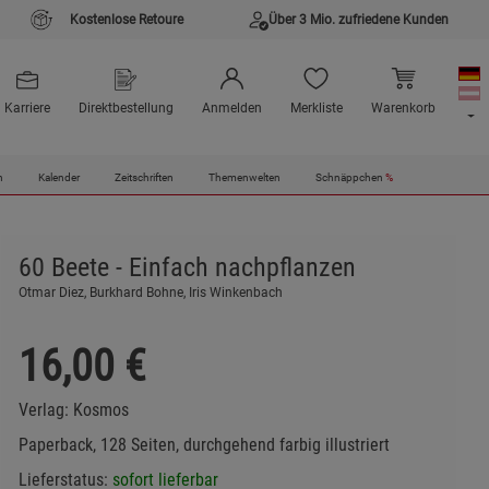
Kostenlose Retoure
Über 3 Mio. zufriedene Kunden
Karriere
Direktbestellung
Anmelden
Merkliste
Warenkorb
n
Kalender
Zeitschriften
Themenwelten
Schnäppchen
%
60 Beete - Einfach nachpflanzen
Otmar Diez, Burkhard Bohne, Iris Winkenbach
16,00
€
Verlag:
Kosmos
Paperback, 128 Seiten, durchgehend farbig illustriert
Lieferstatus:
sofort lieferbar