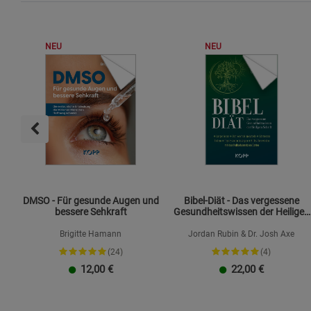
NEU
NEU
DMSO - Für gesunde Augen und
Bibel-Diät - Das vergessene
bessere Sehkraft
Gesundheitswissen der Heiligen
Schrift
Brigitte Hamann
Jordan Rubin & Dr. Josh Axe
(24)
(4)
12,00
€
22,00
€