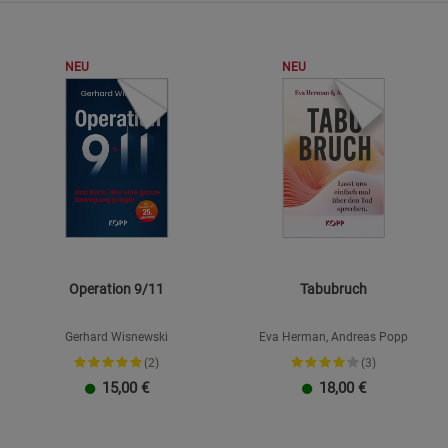
Beschreibung Funktionale Cookies
Cookie-Informationen
anzeigen
NEU
NEU
Statistik Cookies (2)
Statistik Cookie
Beschreibung Statistik Cookies
Cookie-Informationen
anzeigen
Marketing Cookies (3)
Marketing Cook
Beschreibung Marketing Cookies
Cookie-Informationen
anzeigen
Operation 9/11
Tabubruch
Datenschutzerklärung
Impressum
Gerhard Wisnewski
Eva Herman, Andreas Popp
(2)
(3)
15,00
€
18,00
€