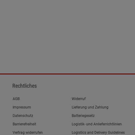
Rechtliches
Link zum/zur
AGB
Widerruf
Link zum/zur
Impressum
Lieferung und Zahlung
Link zum/zur
Datenschutz
Batteriegesetz
Link zum/zur
Barrierefreiheit
Logistik- und Anlieferrichtlinien
Vertrag widerrufen
Logistics and Delivery Guidelines