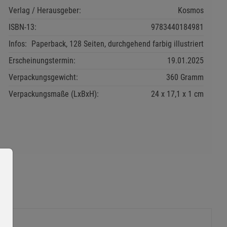
Verlag / Herausgeber:
Kosmos
ISBN-13:
9783440184981
Infos:
Paperback, 128 Seiten, durchgehend farbig illustriert
Erscheinungstermin:
19.01.2025
Verpackungsgewicht:
360 Gramm
Verpackungsmaße (LxBxH):
24
17,1
1
cm