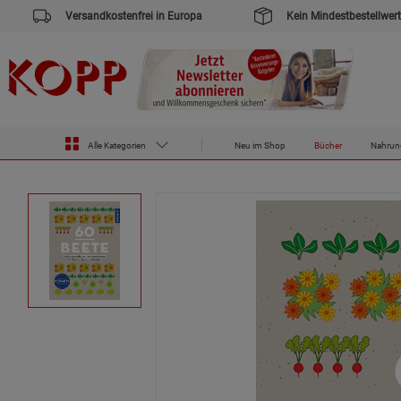
Versandkostenfrei in Europa
Kein Mindestbestellwert
Zur Startseite des Kopp Verlag Online-Shop
Bücher
60 Beete - Einfach nachpflanzen
Alle Kategorien
Neu im Shop
Bücher
Nahrun