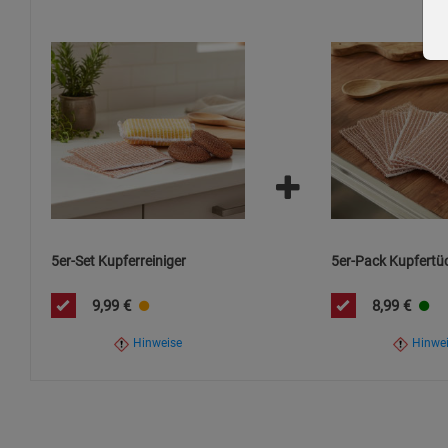
Bitte verwenden Sie die Kupferprodukte verantwortungsvoll,
zu schonen. Um Beschädigungen empfindlicher Oberflächen z
5er-Set Kupferreiniger
5er-Pack Kupfertü
9,99
€
8,99
€
Hinweise
Hinwe