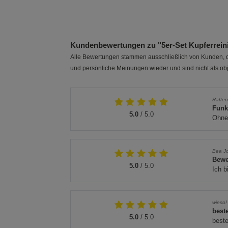
1 Packung
2er-Pack
Kundenbewertungen zu "5er-Set Kupferrein
Alle Bewertungen stammen ausschließlich von Kunden, di
und persönliche Meinungen wieder und sind nicht als obj
Ratte
Funk
5.0
/ 5.0
Ohne 
Bea J
Bewe
5.0
/ 5.0
Ich b
wieso!
best
5.0
/ 5.0
best