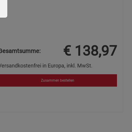
€
138,97
ie Gruppe
Gesamtsumme:
Versandkostenfrei in Europa, inkl. MwSt.
Zusammen bestellen
okies