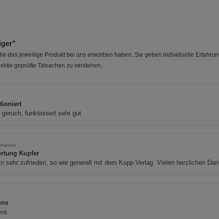
iger"
e das jeweilige Produkt bei uns erworben haben. Sie geben individuelle Erfahru
ektiv geprüfte Tatsachen zu verstehen.
n
tioniert
geruch, funktioniert sehr gut
ohanna
rtung Kupfer
in sehr zufrieden, so wie generell mit dem Kopp Verlag. Vielen herzlichen Da
ens
ens