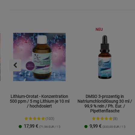
NEU
Lithium-Orotat - Konzentration
DMSO 3-prozentig in
500 ppm / 5 mg Lithium je 10 ml
Natriumchloridlösung 30 ml /
/ hochdosiert
99,9 % rein / Ph. Eur. /
Pipettenflasche
(103)
(8)
17,99
€
9,99
€
(71,96 EUR / 1 l)
(333,00 EUR / 1 l)