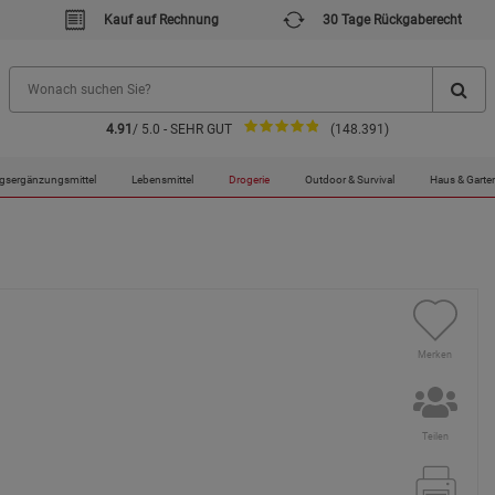
Kauf auf Rechnung
30 Tage Rückgaberecht
4.91
/ 5.0 - SEHR GUT
(148.391)
gsergänzungsmittel
Lebensmittel
Drogerie
Outdoor & Survival
Haus & Garte
Merken
Teilen