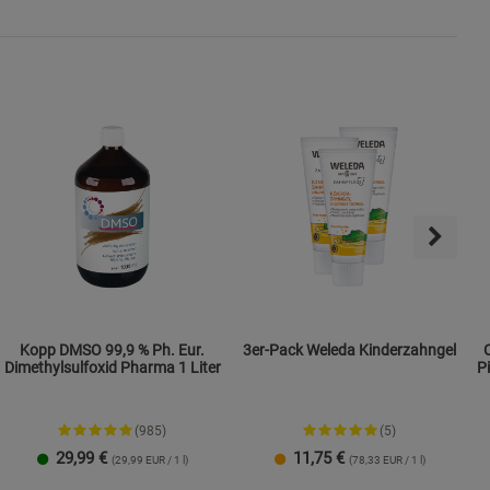
s
ies
Kopp DMSO 99,9 % Ph. Eur.
3er-Pack Weleda Kinderzahngel
Dimethylsulfoxid Pharma 1 Liter
P
(985)
(5)
29,99
€
11,75
€
(29,99 EUR / 1 l)
(78,33 EUR / 1 l)