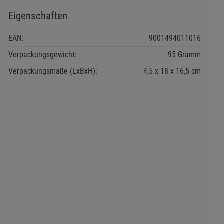
Eigenschaften
EAN:
9001494011016
Verpackungsgewicht:
95 Gramm
Verpackungsmaße (LxBxH):
4,5
18
16,5
cm