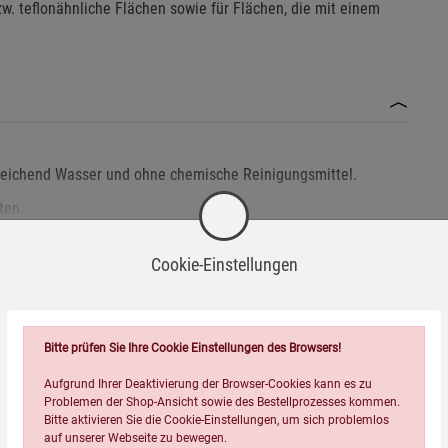
bzw. teflonähnliche Flächen sowie für Flächen, die mit einem
sreichend Wasser und ohne chemische Reinigungsmittel.
ten.
n- oder teflonähnliche Flächen sowie Flächen mit weichem Lack.
Cookie-Einstellungen
Reichweite von Kindern.
Bitte prüfen Sie Ihre Cookie Einstellungen des Browsers!
 Luft trocknen lassen.
Aufgrund Ihrer Deaktivierung der Browser-Cookies kann es zu
Wird oft zusammen bestellt:
n Sie dabei lokale Entsorgungsrichtlinien.
Problemen der Shop-Ansicht sowie des Bestellprozesses kommen.
Bitte aktivieren Sie die Cookie-Einstellungen, um sich problemlos
auf unserer Webseite zu bewegen.