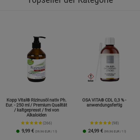
Statistik Cookies (2)
Statistik Cookie
Beschreibung Statistik Cookies
Cookie-Informationen
anzeigen
Marketing Cookies (3)
Marketing Cook
Beschreibung Marketing Cookies
Cookie-Informationen
anzeigen
Datenschutzerklärung
Impressum
Kopp Vital® Rizinusöl nativ Ph.
OSA VITA® CDL 0,3 % -
Eur. - 250 ml / Premium Qualität
anwendungsfertig
/ kaltgepresst / frei von
Alkaloiden
(266)
(98)
9,99
€
24,99
€
(39,96 EUR / 1 l)
(99,96 EUR / 1 l)