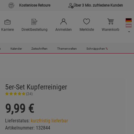
Kostenlose Retoure
Über 3 Mio. zufriedene Kunden
Karriere
Direktbestellung
Anmelden
Merkliste
Warenkorb
n
Kalender
Zeitschriften
Themenwelten
Schnäppchen
%
5er-Set Kupferreiniger
(24)
9,99
€
Lieferstatus:
kurzfristig lieferbar
Artikelnummer:
132844