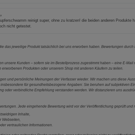
a
upferschwamm reinigt super, ohne zu kratzen! die beiden anderen Produkte 
och nicht getestet.
e das jeweilige Produkt tatsächlich bei uns erworben haben. Bewertungen durch P
 unsere Kunden – sofern sie im Bestellprozess zugestimmt haben – eine E-Mail m
en erworbenen Produkten oder unserem Shop mit anderen Käufern zu teilen.
ungen und persönliche Meinungen der Verfasser wieder. Wir machen uns diese Au
s gilt insbesondere für gesundheitsbezogene Angaben: Sie beruhen auf subjektiven 
ung oder verbindliche Empfehlung verstanden werden. Wir distanzieren uns ausdr
ewertungen. Jede eingehende Bewertung wird vor der Veröffentlichung geprüft und n
tswidrigen Inhalte,
r Webseiten,
der vertraulichen Informationen.