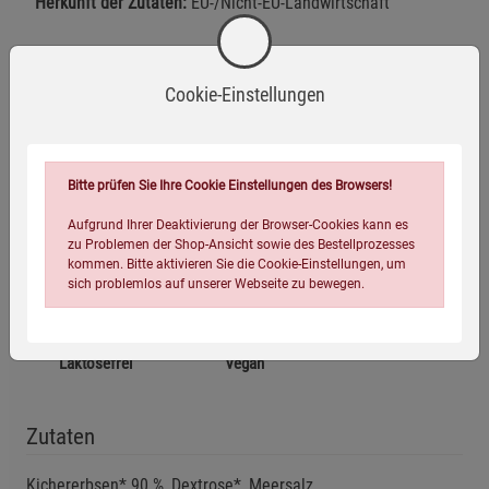
Herkunft der Zutaten:
EU-/Nicht-EU-Landwirtschaft
Nährwerte
Cookie-Einstellungen
Herstellerinformationen
Bitte prüfen Sie Ihre Cookie Einstellungen des Browsers!
Aufgrund Ihrer Deaktivierung der Browser-Cookies kann es
zu Problemen der Shop-Ansicht sowie des Bestellprozesses
kommen. Bitte aktivieren Sie die Cookie-Einstellungen, um
Bio-zertifiziert
Ohne Gentechnik
Glutenfrei
sich problemlos auf unserer Webseite zu bewegen.
Laktosefrei
Vegan
Zutaten
Einstellungen speichern für die Gruppe
Einstellungen speichern für die Gruppe
Kichererbsen* 90 %, Dextrose*, Meersalz,