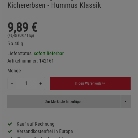
Kichererbsen - Hummus Klassik
9,89
€
(49,45 EUR / 1 kg)
5 x 40 g
Lieferstatus:
sofort lieferbar
Artikelnummer:
142161
Menge
In den Warenkorb >>
Toggle D
Zur Merkliste hinzufügen
Kauf auf Rechnung
Versandkostenfrei in Europa