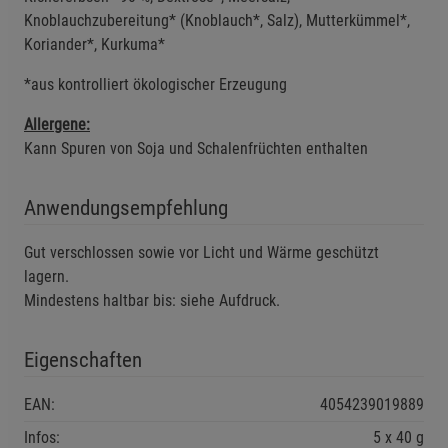
Knoblauchzubereitung* (Knoblauch*, Salz), Mutterkümmel*,
Koriander*, Kurkuma*
Einstellungen speichern für die Gruppe
Zurück
Einwilligung nicht erteilen
*aus kontrolliert ökologischer Erzeugung
Notwendige Cookies (5)
Allergene:
Beschreibung Notwendige Cookies
Kann Spuren von Soja und Schalenfrüchten enthalten
Cookie-Informationen
anzeigen
Anwendungsempfehlung
Funktionale Cookies (1)
Funktionale Cooki
Gut verschlossen sowie vor Licht und Wärme geschützt
Beschreibung Funktionale Cookies
lagern.
Cookie-Informationen
anzeigen
Mindestens haltbar bis: siehe Aufdruck.
Statistik Cookies (2)
Statistik Cookies
Eigenschaften
Beschreibung Statistik Cookies
EAN:
4054239019889
Cookie-Informationen
anzeigen
Infos:
5 x 40 g