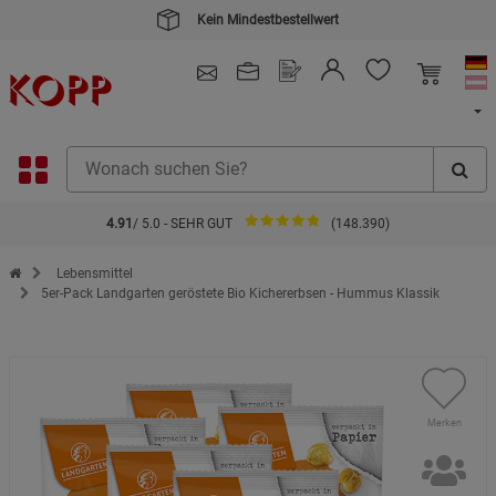
Kein Mindestbestellwert
4.91
/ 5.0 - SEHR GUT
(148.390)
Zur Startseite des Kopp Verlag Online-Shop
Lebensmittel
5er-Pack Landgarten geröstete Bio Kichererbsen - Hummus Klassik
Merken