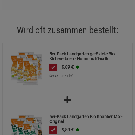
Marketing Cookies (3)
Marketing Cookies
Beschreibung Marketing Cookies
Cookie-Informationen
anzeigen
Wird oft zusammen bestellt:
Datenschutzerklärung
Impressum
5er-Pack Landgarten geröstete Bio
Kichererbsen - Hummus Klassik
9,89
€
(49,45 EUR / 1 kg)
5er-Pack Landgarten Bio Knabber Mix -
Original
9,89
€