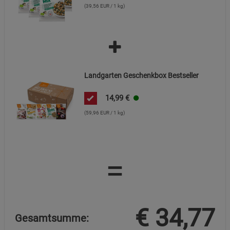
(39,56 EUR / 1 kg)
Landgarten Geschenkbox Bestseller
14,99
€
(59,96 EUR / 1 kg)
=
€
34,77
Gesamtsumme: