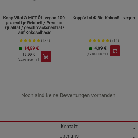
Kopp Vital ® MCT-Öl - vegan 100-
Kopp Vital ® Bio-Kokosöl - vegan
prozentige Reinheit / Premium
Qualität / geschmacksneutral /
auf Kokosölbasis
(182)
(516)
14,99
€
4,99
€
19.99 €
(19,96 EUR / 1 l)
(29,98 EUR / 1 l)
Noch sind keine Bewertungen vorhanden.
Kontakt
Über uns