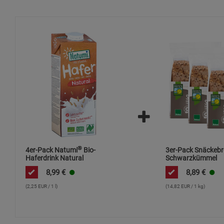
®
4er-Pack Natumi
Bio-
3er-Pack Snäckebr
Haferdrink Natural
Schwarzkümmel
8,99
€
8,89
€
(2,25 EUR / 1 l)
(14,82 EUR / 1 kg)