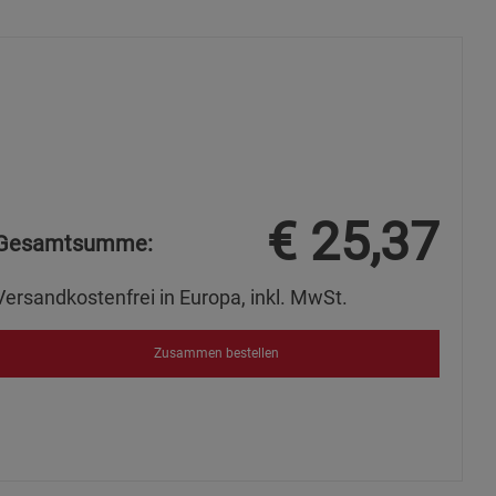
okies
€
25,37
Gesamtsumme:
s
Versandkostenfrei in Europa, inkl. MwSt.
Zusammen bestellen
ies