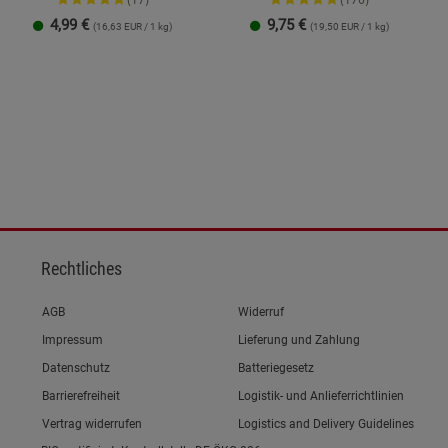
(17)
(176)
4,99
€
9,75
€
(16,63 EUR / 1 kg)
(19,50 EUR / 1 kg)
Streudose
Nachfüllbeutel
2er-Set
500 g
1 kg
2 kg
Rechtliches
Link zum/zur
AGB
Widerruf
Link zum/zur
Impressum
Lieferung und Zahlung
Link zum/zur
Datenschutz
Batteriegesetz
Link zum/zur
Barrierefreiheit
Logistik- und Anlieferrichtlinien
Vertrag widerrufen
Logistics and Delivery Guidelines