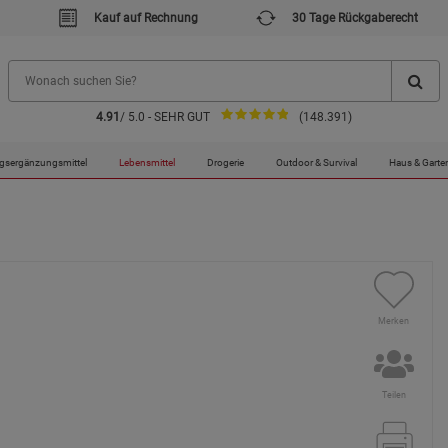
Kauf auf Rechnung
30 Tage Rückgaberecht
4.91
/ 5.0 - SEHR GUT
(148.391)
gsergänzungsmittel
Lebensmittel
Drogerie
Outdoor & Survival
Haus & Garte
Merken
Teilen