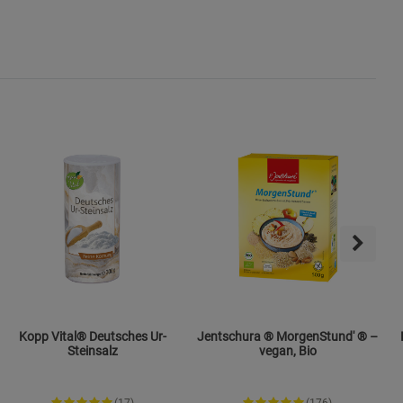
Kopp Vital® Deutsches Ur-
Jentschura ® MorgenStund' ® –
K
Steinsalz
vegan, Bio