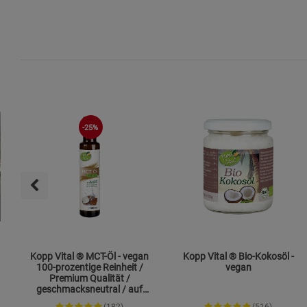
-25%
Kopp Vital ® MCT-Öl - vegan
Kopp Vital ® Bio-Kokosöl -
100-prozentige Reinheit /
vegan
Premium Qualität /
geschmacksneutral / auf
Kokosölbasis