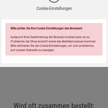
Cookie-Einstellungen
Bitte prüfen Sie Ihre Cookie Einstellungen des Browsers!
Aufgrund Ihrer Deaktivierung der Browser-Cookies kann es zu
Problemen der Shop-Ansicht sowie des Bestellprozesses kommen.
Bitte aktivieren Sie die Cookie-Einstellungen, um sich problemlos
auf unserer Webseite zu bewegen.
Einstellungen speichern für die Gruppe
Einstellungen speichern für die Gruppe
Einstellungen speichern für d
Zurück
Einwilligung nicht erteilen
Wird oft zusammen bestellt: