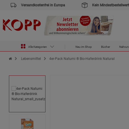
Versandkostenfrei in Europa
Kein Mindestbestellwert
Alle Kategorien
Neu im Shop
Bücher
Nahrun
Zur Startseite des Kopp Verlag Online-Shop
Lebensmittel
4er-Pack Natumi ® Bio-Haferdrink Natural