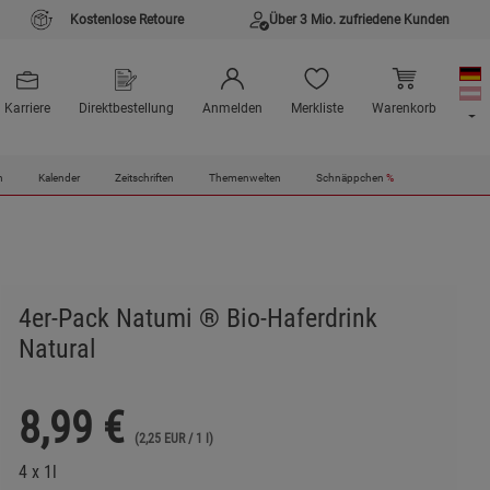
Kostenlose Retoure
Über 3 Mio. zufriedene Kunden
Karriere
Direktbestellung
Anmelden
Merkliste
Warenkorb
n
Kalender
Zeitschriften
Themenwelten
Schnäppchen
%
4er-Pack Natumi ® Bio-Haferdrink
Natural
8,99
€
(2,25 EUR / 1 l)
4 x 1l