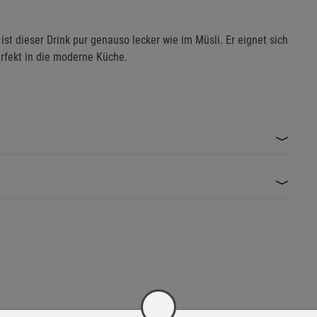
t dieser Drink pur genauso lecker wie im Müsli. Er eignet sich
rfekt in die moderne Küche.