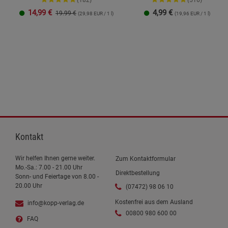
(182)
(516)
14,99
€
4,99
€
19.99 €
(29,98 EUR / 1 l)
(19,96 EUR / 1 l)
250 ml
1 Liter
Kontakt
Wir helfen Ihnen gerne weiter.
Zum Kontaktformular
Mo.-Sa.: 7.00 - 21.00 Uhr
Direktbestellung
Sonn- und Feiertage von 8.00 -
20.00 Uhr
(07472) 98 06 10
Kostenfrei aus dem Ausland
info@kopp-verlag.de
00800 980 600 00
FAQ