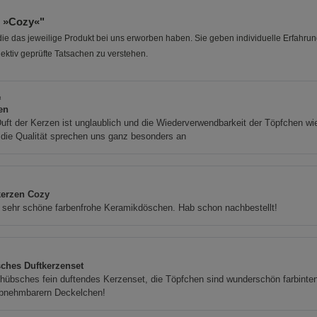
n »Cozy«"
e das jeweilige Produkt bei uns erworben haben. Sie geben individuelle Erfahru
ektiv geprüfte Tatsachen zu verstehen.
a
en
uft der Kerzen ist unglaublich und die Wiederverwendbarkeit der Töpfchen wi
die Qualität sprechen uns ganz besonders an
kerzen Cozy
 sehr schöne farbenfrohe Keramikdöschen. Hab schon nachbestellt!
ches Duftkerzenset
hübsches fein duftendes Kerzenset, die Töpfchen sind wunderschön farbinten
abnehmbarern Deckelchen!