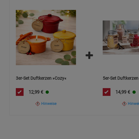
3er-Set Duftkerzen »Cozy«
5er-Set Duftkerzen
12,99
€
14,99
€
Hinweise
Hinwe