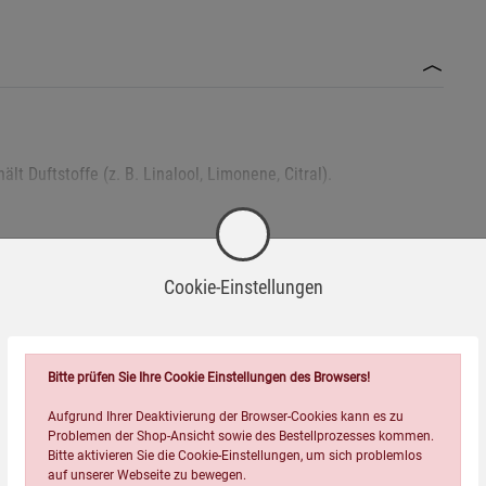
t Duftstoffe (z. B. Linalool, Limonene, Citral).
ieren aufbewahren.
Cookie-Einstellungen
nden. Nicht in der Nähe von leicht entflammbaren Materialien
Passend dazu
Bitte prüfen Sie Ihre Cookie Einstellungen des Browsers!
t in der Nähe von Vorhängen oder auf Holzflächen.
Aufgrund Ihrer Deaktivierung der Browser-Cookies kann es zu
Problemen der Shop-Ansicht sowie des Bestellprozesses kommen.
n wieder aufsetzen, um Duft zu erhalten.
Bitte aktivieren Sie die Cookie-Einstellungen, um sich problemlos
 bei ca. 1 cm Wachsrest löschen.
auf unserer Webseite zu bewegen.