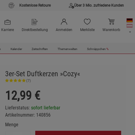
Kostenlose Retoure
Über 3 Mio. zufriedene Kunden
Karriere
Direktbestellung
Anmelden
Merkliste
Warenkorb
n
Kalender
Zeitschriften
Themenwelten
Schnäppchen
%
3er-Set Duftkerzen »Cozy«
(7)
12,99
€
Lieferstatus:
sofort lieferbar
Artikelnummer:
140856
Menge