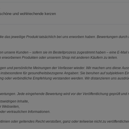
r
 schöne und wohlriechende kerzen
e das jeweilige Produkt tatsächlich bei uns erworben haben. Bewertungen durch P
 unsere Kunden – sofern sie im Bestellprozess zugestimmt haben – eine E-Mail m
en erworbenen Produkten oder unserem Shop mit anderen Käufern zu teilen.
ungen und persönliche Meinungen der Verfasser wieder. Wir machen uns diese Au
s gilt insbesondere für gesundheitsbezogene Angaben: Sie beruhen auf subjektiven 
ung oder verbindliche Empfehlung verstanden werden. Wir distanzieren uns ausdr
ewertungen. Jede eingehende Bewertung wird vor der Veröffentlichung geprüft und n
tswidrigen Inhalte,
r Webseiten,
der vertraulichen Informationen.
linien oder geltendes Recht verstoßen, ganz oder teilweise nicht zu veröffentliche