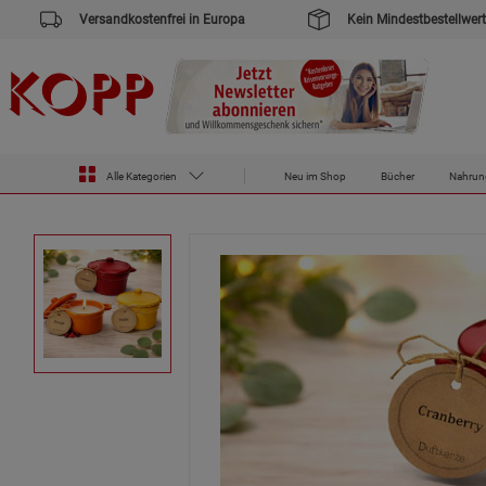
Versandkostenfrei in Europa
Kein Mindestbestellwert
Zur Startseite des Kopp Verlag Online-Shop
Drogerie
3er-Set Duftkerzen »Cozy«
Alle Kategorien
Neu im Shop
Bücher
Nahrun