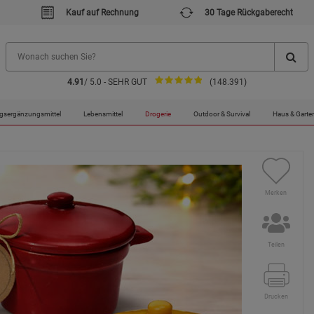
Kauf auf Rechnung
30 Tage Rückgaberecht
4.91
/ 5.0 - SEHR GUT
(148.391)
gsergänzungsmittel
Lebensmittel
Drogerie
Outdoor & Survival
Haus & Garte
Merken
Teilen
Drucken