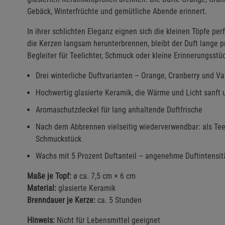
Gebäck, Winterfrüchte und gemütliche Abende erinnert.
In ihrer schlichten Eleganz eignen sich die kleinen Töpfe p
die Kerzen langsam herunterbrennen, bleibt der Duft lange pr
Begleiter für Teelichter, Schmuck oder kleine Erinnerungsstü
Drei winterliche Duftvarianten – Orange, Cranberry und V
Hochwertig glasierte Keramik, die Wärme und Licht sanft u
Aromaschutzdeckel für lang anhaltende Duftfrische
Nach dem Abbrennen vielseitig wiederverwendbar: als Tee
Schmuckstück
Wachs mit 5 Prozent Duftanteil – angenehme Duftintensit
Maße je Topf:
ø ca. 7,5 cm × 6 cm
Material:
glasierte Keramik
Brenndauer je Kerze:
ca. 5 Stunden
Hinweis:
Nicht für Lebensmittel geeignet