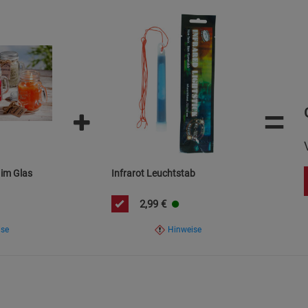
Statistik Cookies (2)
Statistik Cookie
Beschreibung Statistik Cookies
Cookie-Informationen
anzeigen
Marketing Cookies (3)
Marketing Cook
=
Beschreibung Marketing Cookies
Cookie-Informationen
anzeigen
 im Glas
Infrarot Leuchtstab
Datenschutzerklärung
Impressum
2,99
€
ise
Hinweise