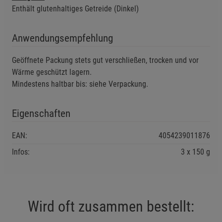
Enthält glutenhaltiges Getreide (Dinkel)
Einstellungen speichern für die Gruppe
Zurück
Einwilligung nicht erteilen
Anwendungsempfehlung
Notwendige Cookies (5)
Geöffnete Packung stets gut verschließen, trocken und vor
Beschreibung Notwendige Cookies
Wärme geschützt lagern.
Cookie-Informationen
anzeigen
Mindestens haltbar bis: siehe Verpackung.
Funktionale Cookies (1)
Funktionale Cooki
Eigenschaften
Beschreibung Funktionale Cookies
EAN:
4054239011876
Cookie-Informationen
anzeigen
Infos:
3 x 150 g
Statistik Cookies (2)
Statistik Cookies
Beschreibung Statistik Cookies
Wird oft zusammen bestellt:
Cookie-Informationen
anzeigen