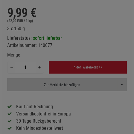
9,99
€
(22,20 EUR / 1 kg)
3 x 150 g
Lieferstatus:
sofort lieferbar
Artikelnummer:
140077
Menge
In den Warenkorb >>
Toggle D
Zur Merkliste hinzufügen
Kauf auf Rechnung
Versandkostenfrei in Europa
30 Tage Rückgaberecht
Kein Mindestbestellwert