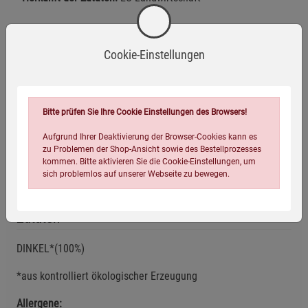
Nährwerte
Cookie-Einstellungen
Herstellerinformationen
Bitte prüfen Sie Ihre Cookie Einstellungen des Browsers!
Aufgrund Ihrer Deaktivierung der Browser-Cookies kann es
zu Problemen der Shop-Ansicht sowie des Bestellprozesses
kommen. Bitte aktivieren Sie die Cookie-Einstellungen, um
Bio-zertifiziert
Laktosefrei
Vegan
sich problemlos auf unserer Webseite zu bewegen.
Zutaten
DINKEL*(100%)
*aus kontrolliert ökologischer Erzeugung
Einstellungen speichern für die Gruppe
Einstellungen speichern für die Gruppe
Allergene: