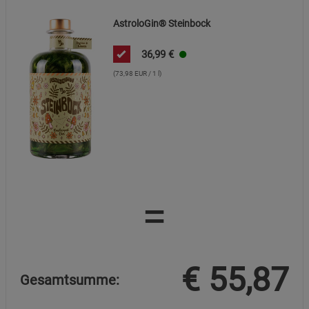
AstroloGin® Steinbock
36,99
€
(73,98 EUR / 1 l)
=
€
55,87
Gesamtsumme: