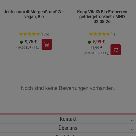
Jentschura ® MorgenStund' ® –
Kopp Vital® Bio-Erdbeeren
vegan, Bio
gefriergetrocknet / MHD
02.08.26
(176)
(1)
9,75
€
5,99
€
(19,50 EUR / 1 kg)
11,99 €
(119,80 EUR / 1 kg)
Noch sind keine Bewertungen vorhanden.
Kontakt
Über uns