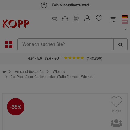
Kein Mindestbestellwert
4.91
/ 5.0 - SEHR GUT
(148.390)
Zur Startseite des Kopp Verlag Online-Shop
Versandrückläufer
Wie neu
3er-Pack Solar-Gartenstecker »Tulip Flame« - Wie neu
-35%
Merken