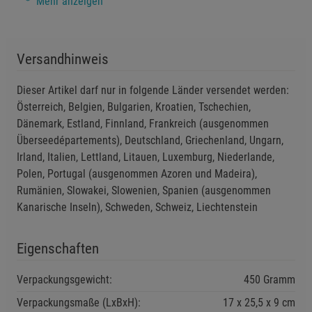
Mehr anzeigen
chemischen Reaktionen oder Batterieauslauf kommen
Funktionale Cookies (1)
Funktionale Cooki
kann.
Beschreibung Funktionale Cookies
Das Produkt darf nicht in Wasser getaucht oder starkem
Versandhinweis
Regen ausgesetzt werden, um die Elektronik und
Cookie-Informationen
anzeigen
Batterie zu schützen.
Dieser Artikel darf nur in folgende Länder versendet werden:
Österreich, Belgien, Bulgarien, Kroatien, Tschechien,
Direkte Sonneneinstrahlung auf das Solarpanel ist
Statistik Cookies (2)
Statistik Cookies
Dänemark, Estland, Finnland, Frankreich (ausgenommen
notwendig, um eine ordnungsgemäße Funktionalität
Beschreibung Statistik Cookies
Überseedépartements), Deutschland, Griechenland, Ungarn,
sicherzustellen.
Cookie-Informationen
anzeigen
Irland, Italien, Lettland, Litauen, Luxemburg, Niederlande,
Polen, Portugal (ausgenommen Azoren und Madeira),
Sicherheitshinweise:
Rumänien, Slowakei, Slowenien, Spanien (ausgenommen
Marketing Cookies (3)
Marketing Cookies
Vor der ersten Benutzung die Schutzabdeckung über
Kanarische Inseln), Schweden, Schweiz, Liechtenstein
Beschreibung Marketing Cookies
dem An-/Ausschalter entfernen und den Schalter in die
Position "An" stellen.
Cookie-Informationen
anzeigen
Eigenschaften
Nur mit der mitgelieferten Batterie verwenden (NiMH
Datenschutzerklärung
Impressum
AAA 200 mAh, 1,2 V). Nicht durch andere Batterietypen
Verpackungsgewicht:
450 Gramm
ersetzen.
Verpackungsmaße (LxBxH):
17
25,5
9
cm