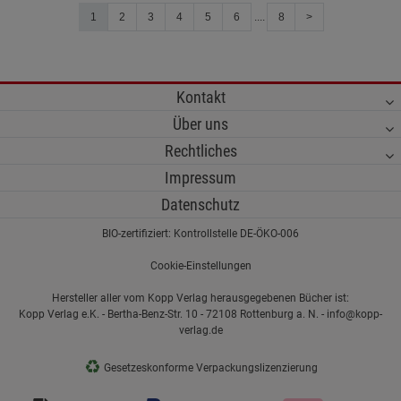
1
2
3
4
5
6
....
8
>
Kontakt
Über uns
Rechtliches
Impressum
Datenschutz
BIO-zertifiziert: Kontrollstelle DE-ÖKO-006
Cookie-Einstellungen
Hersteller aller vom Kopp Verlag herausgegebenen Bücher ist:
Kopp Verlag e.K. - Bertha-Benz-Str. 10 - 72108 Rottenburg a. N. - info@kopp-
verlag.de
♻
Gesetzeskonforme Verpackungslizenzierung