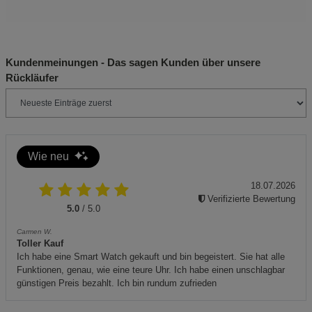
Produkt nur im Freien verwenden und sicherstellen, dass
die Installation an einem stabilen Ort erfolgt, um ein
Umkippen zu vermeiden.
Kundenmeinungen - Das sagen Kunden über unsere
Rückläufer
Zusätzliche Hinweise:
Zur umweltgerechten Entsorgung beachten Sie bitte,
dass Batterien gemäß den geltenden Vorschriften zu
entsorgen sind. Verwenden Sie geeignete
Wie neu
Sammelstellen.
18.07.2026
Produkt ist CE-zertifiziert.
Verifizierte Bewertung
5.0
/ 5.0
Halten Sie das Produkt sauber und entfernen Sie
Carmen W.
regelmäßig Schmutz oder Rückstände vom Solarpanel,
Toller Kauf
Ich habe eine Smart Watch gekauft und bin begeistert. Sie hat alle
um die Effizienz zu gewährleisten.
Funktionen, genau, wie eine teure Uhr. Ich habe einen unschlagbar
günstigen Preis bezahlt. Ich bin rundum zufrieden