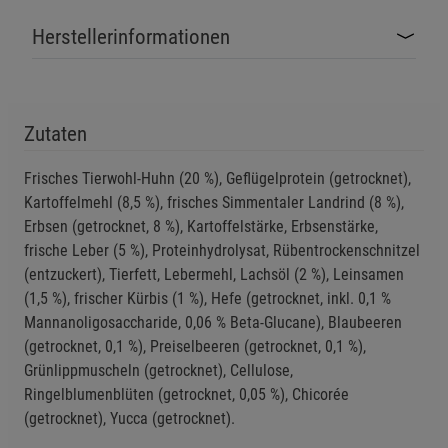
Beschreibung Statistik Cookies
Herstellerinformationen
Cookie-Informationen
anzeigen
Marketing Cookies (3)
Marketing Cookies
Zutaten
Beschreibung Marketing Cookies
Frisches Tierwohl-Huhn (20 %), Geflügelprotein (getrocknet),
Cookie-Informationen
anzeigen
Kartoffelmehl (8,5 %), frisches Simmentaler Landrind (8 %),
Erbsen (getrocknet, 8 %), Kartoffelstärke, Erbsenstärke,
Datenschutzerklärung
Impressum
frische Leber (5 %), Proteinhydrolysat, Rübentrockenschnitzel
(entzuckert), Tierfett, Lebermehl, Lachsöl (2 %), Leinsamen
(1,5 %), frischer Kürbis (1 %), Hefe (getrocknet, inkl. 0,1 %
Mannanoligosaccharide, 0,06 % Beta-Glucane), Blaubeeren
(getrocknet, 0,1 %), Preiselbeeren (getrocknet, 0,1 %),
Grünlippmuscheln (getrocknet), Cellulose,
Ringelblumenblüten (getrocknet, 0,05 %), Chicorée
(getrocknet), Yucca (getrocknet).