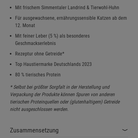
Mit frischem Simmentaler Landrind & Tierwohl-Huhn
Für ausgewachsene, ernährungssensible Katzen ab dem
12. Monat
Einstellungen speichern für die Gruppe
Einstellungen speichern für die Gruppe
Mit feiner Leber (5 %) als besonderes
Einstellungen speichern für die Gruppe
Zurück
Einwilligung nicht erteilen
Geschmackserlebnis
Rezeptur ohne Getreide*
Notwendige Cookies (5)
Top Haustiermarke Deutschlands 2023
Beschreibung Notwendige Cookies
80 % tierisches Protein
Cookie-Informationen
anzeigen
* Selbst bei größter Sorgfalt in der Herstellung und
Verpackung der Produkte können Spuren von anderen
Funktionale Cookies (1)
Funktionale Cooki
tierischen Proteinquellen oder (glutenhaltigem) Getreide
Beschreibung Funktionale Cookies
nicht ausgeschlossen werden.
Cookie-Informationen
anzeigen
Zusammensetzung
Statistik Cookies (2)
Statistik Cookies