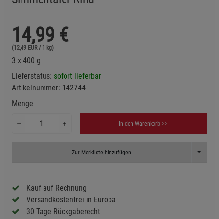
14,99
€
(12,49 EUR / 1 kg)
3 x 400 g
Lieferstatus:
sofort lieferbar
Artikelnummer:
142744
Menge
In den Warenkorb >>
Toggle D
Zur Merkliste hinzufügen
Kauf auf Rechnung
Versandkostenfrei in Europa
30 Tage Rückgaberecht