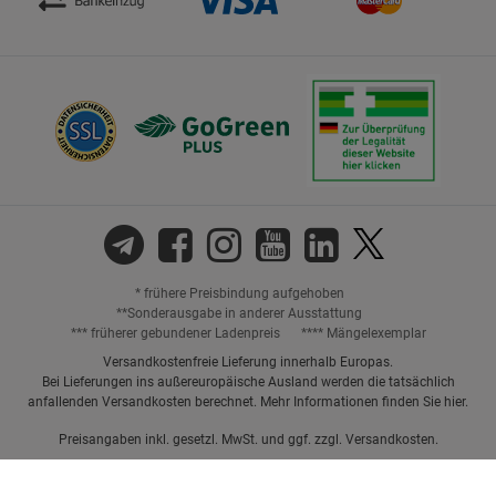
* frühere Preisbindung aufgehoben
**Sonderausgabe in anderer Ausstattung
*** früherer gebundener Ladenpreis
**** Mängelexemplar
Versandkostenfreie Lieferung innerhalb Europas.
Bei Lieferungen ins außereuropäische Ausland werden die tatsächlich
anfallenden Versandkosten berechnet. Mehr Informationen finden Sie
hier
.
Preisangaben inkl. gesetzl. MwSt. und ggf. zzgl.
Versandkosten.