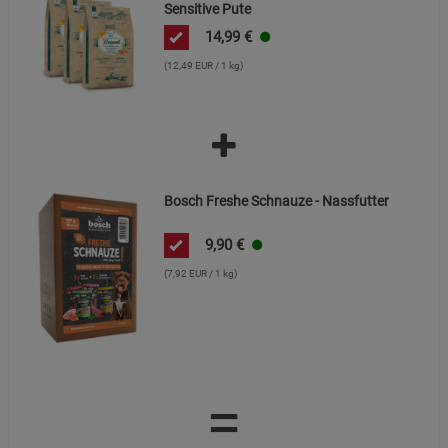
Sensitive Pute
14,99
€
(12,49 EUR / 1 kg)
Bosch Freshe Schnauze - Nassfutter
9,90
€
(7,92 EUR / 1 kg)
=