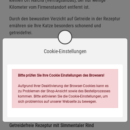
kleinen Ort Naicha (Vertragsanbau), der nur wenige
Kilometer vom Firmenstandort entfernt ist.
Durch den bewussten Verzicht auf Getreide in der Rezeptur
ernähren sie Ihre Katze besonders schonend und
getreidefrei.
Mit über 60 Jahren Erfahrung und getreu unserem
Cookie-Einstellungen
Qualitätsversprechen "gesicherte Nachhaltigkeit"
(zertifiziert vom Deutschen Institut für Nachhaltigkeit und
Ökonomie) werden die Heimat-Produkte im Einklang mit
der Natur mit ausgewählten regionalen Rohstoffen
Bitte prüfen Sie Ihre Cookie Einstellungen des Browsers!
liebevoll und sorgsam zubereitet.
Aufgrund Ihrer Deaktivierung der Browser-Cookies kann es
In der Kategorie »Trockenfutter (Katzen)« wurde Sanabelle
zu Problemen der Shop-Ansicht sowie des Bestellprozesses
kommen. Bitte aktivieren Sie die Cookie-Einstellungen, um
von
hundkatzemaus
und dem renommierten
sich problemlos auf unserer Webseite zu bewegen.
Marktforschungsinstitut Statista als »Top Haustiermarke
Deutschlands 2023« ausgezeichnet
.
Getreidefreie Rezeptur mit Simmentaler Rind