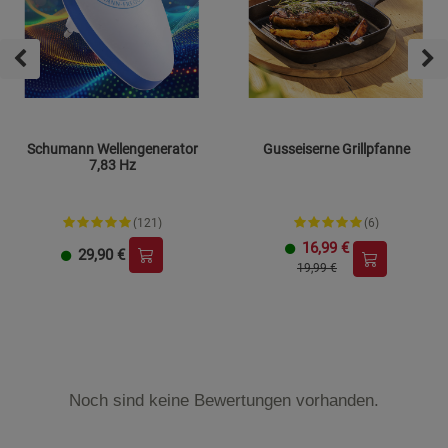
Schumann Wellengenerator
Gusseiserne Grillpfanne
7,83 Hz
(121)
(6)
16,99
€
29,90
€
19,99 €
Noch sind keine Bewertungen vorhanden.