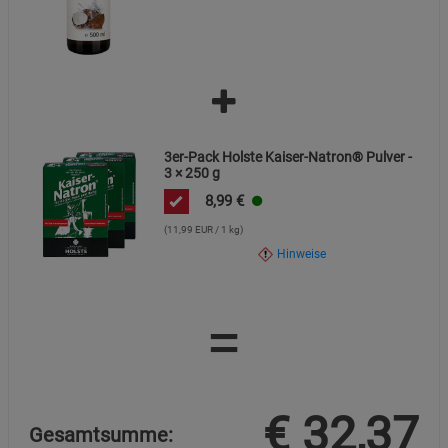
3er-Pack Holste Kaiser-Natron® Pulver -
3 × 250 g
8,99
€
(11,99 EUR / 1 kg)
Hinweise
=
€
32,37
Gesamtsumme: