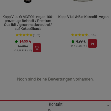
Kopp Vital ® MCT-Öl - vegan 100-
Kopp Vital ® Bio-Kokosöl - vegan
prozentige Reinheit / Premium
Qualität / geschmacksneutral /
auf Kokosölbasis
(182)
(516)
14,99
€
4,99
€
19.99 €
(19,96 EUR / 1 l)
(29,98 EUR / 1 l)
Noch sind keine Bewertungen vorhanden.
Kontakt