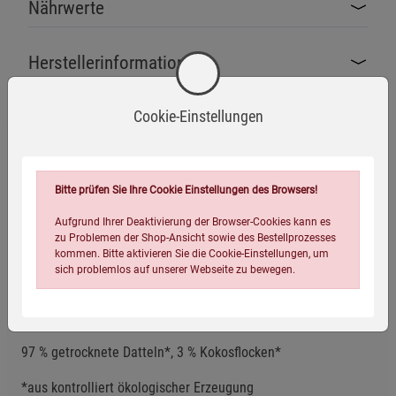
Nährwerte
Herstellerinformationen
Cookie-Einstellungen
Bio-zertifiziert
Zusatzstofffrei
Glutenfrei
Bitte prüfen Sie Ihre Cookie Einstellungen des Browsers!
Aufgrund Ihrer Deaktivierung der Browser-Cookies kann es
zu Problemen der Shop-Ansicht sowie des Bestellprozesses
Laktosefrei
Vegan
kommen. Bitte aktivieren Sie die Cookie-Einstellungen, um
sich problemlos auf unserer Webseite zu bewegen.
Zutaten
97 % getrocknete Datteln*, 3 % Kokosflocken*
*aus kontrolliert ökologischer Erzeugung