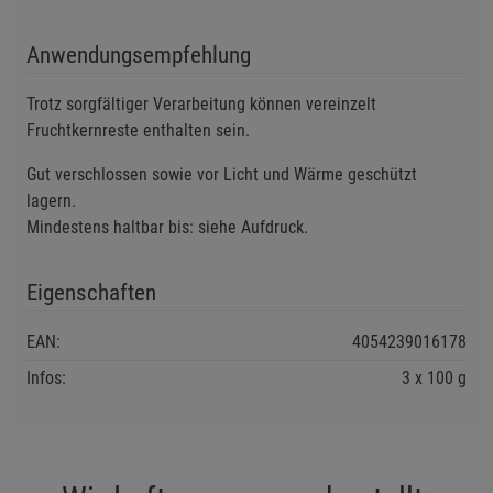
Einstellungen speichern für die Gruppe
Einstellungen speichern für die Gruppe
Anwendungsempfehlung
Einstellungen speichern für die Gruppe
Zurück
Einwilligung nicht erteilen
Trotz sorgfältiger Verarbeitung können vereinzelt
Fruchtkernreste enthalten sein.
Notwendige Cookies (5)
Gut verschlossen sowie vor Licht und Wärme geschützt
lagern.
Beschreibung Notwendige Cookies
Mindestens haltbar bis: siehe Aufdruck.
Cookie-Informationen
anzeigen
Eigenschaften
Funktionale Cookies (1)
Funktionale Cooki
Beschreibung Funktionale Cookies
EAN:
4054239016178
Cookie-Informationen
anzeigen
Infos:
3 x 100 g
Statistik Cookies (2)
Statistik Cookies
Beschreibung Statistik Cookies