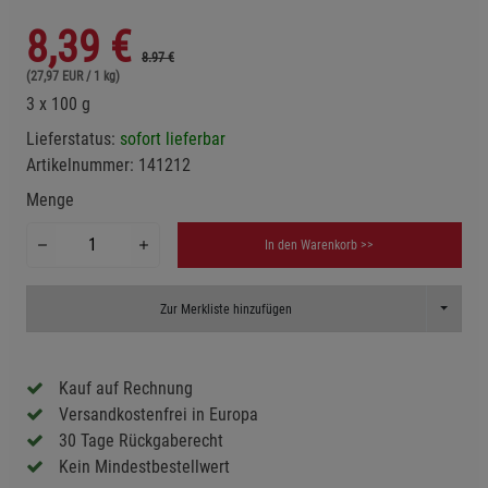
8,39
€
8.97 €
(27,97 EUR / 1 kg)
3 x 100 g
Lieferstatus:
sofort lieferbar
Artikelnummer:
141212
Menge
In den Warenkorb >>
Toggle D
Zur Merkliste hinzufügen
Kauf auf Rechnung
Versandkostenfrei in Europa
30 Tage Rückgaberecht
Kein Mindestbestellwert