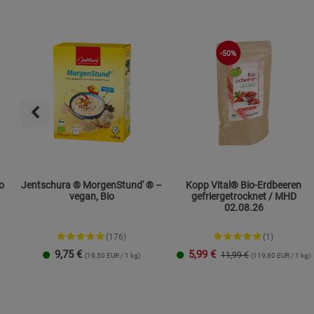
-50%
o
Jentschura ® MorgenStund' ® –
Kopp Vital® Bio-Erdbeeren
vegan, Bio
gefriergetrocknet / MHD
02.08.26
(176)
(1)
9,75
€
5,99
€
11,99 €
(19,50 EUR / 1 kg)
(119,80 EUR / 1 kg)
500 g
1 kg
2 kg