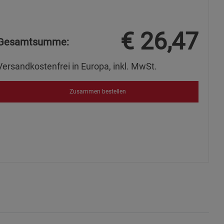
€
26,47
Gesamtsumme:
ie Gruppe
Versandkostenfrei in Europa, inkl. MwSt.
Zusammen bestellen
okies
s