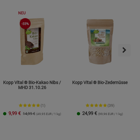
NEU
ies
-33%
Kopp Vital ® Bio-Kakao Nibs /
Kopp Vital ® Bio-Zedernüsse
MHD 31.10.26
(1)
(39)
9,99
€
24,99
€
14,99 €
(49,95 EUR / 1 kg)
(99,96 EUR / 1 kg)