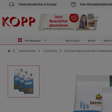
Versandkostenfrei in Europa
Kein Mindestbestellwert
Alle Kategorien
Neu im Shop
Bücher
Nahrun
Zur Startseite des Kopp Verlag Online-Shop
Lebensmittel
Frühstück
3er-Pack Barnhouse Bio-Haferflake