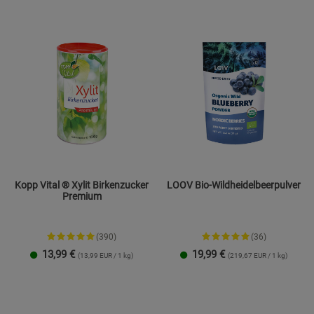
Cookie-Informationen
anzeigen
Marketing Cookies (3)
Marketing Cook
Beschreibung Marketing Cookies
Cookie-Informationen
anzeigen
Datenschutzerklärung
Impressum
Kopp Vital ® Xylit Birkenzucker
LOOV Bio-Wildheidelbeerpulver
Premium
(390)
(36)
13,99
€
19,99
€
(13,99 EUR / 1 kg)
(219,67 EUR / 1 kg)
1 kg
4,5 kg
91 g
171 g