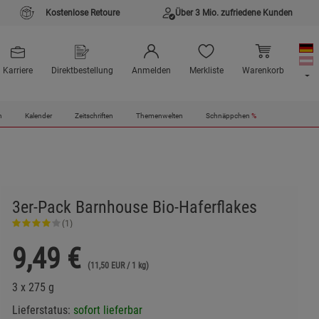
Kostenlose Retoure
Über 3 Mio. zufriedene Kunden
Karriere
Direktbestellung
Anmelden
Merkliste
Warenkorb
n
Kalender
Zeitschriften
Themenwelten
Schnäppchen
%
3er-Pack Barnhouse Bio-Haferflakes
(1)
9,49
€
(11,50 EUR / 1 kg)
3 x 275 g
Lieferstatus:
sofort lieferbar