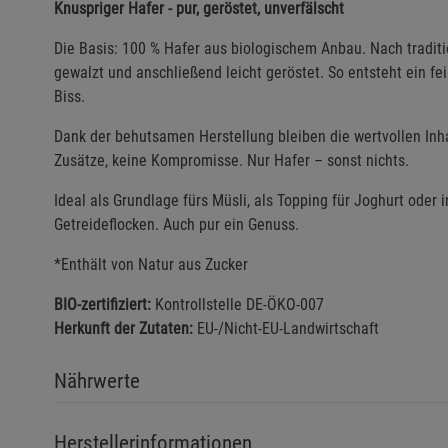
Knuspriger Hafer - pur, geröstet, unverfälscht
Die Basis: 100 % Hafer aus biologischem Anbau. Nach tradit
gewalzt und anschließend leicht geröstet. So entsteht ein f
Biss.
Dank der behutsamen Herstellung bleiben die wertvollen Inha
Zusätze, keine Kompromisse. Nur Hafer – sonst nichts.
Ideal als Grundlage fürs Müsli, als Topping für Joghurt ode
Getreideflocken. Auch pur ein Genuss.
*Enthält von Natur aus Zucker
BIO-zertifiziert:
Kontrollstelle DE-ÖKO-007
Herkunft der Zutaten:
EU-/Nicht-EU-Landwirtschaft
Nährwerte
Herstellerinformationen