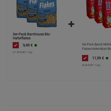
3er-Pack Barnhouse Bio-
Haferflakes
3er-Pack Bauck Mühle
9,49
€
Flakes-Hafer-Müsli Bi
(11,50 EUR / 1 kg)
11,99
€
(9,40 EUR / 1 kg)