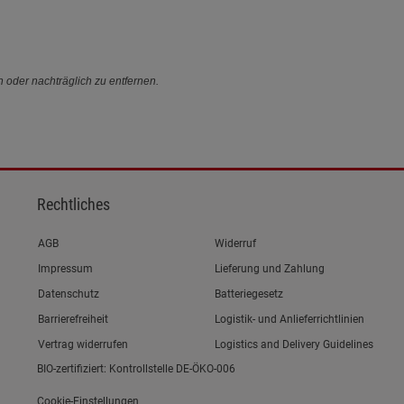
n oder nachträglich zu entfernen.
Rechtliches
Link zum/zur
AGB
Widerruf
Link zum/zur
Impressum
Lieferung und Zahlung
Link zum/zur
Datenschutz
Batteriegesetz
Link zum/zur
Barrierefreiheit
Logistik- und Anlieferrichtlinien
Vertrag widerrufen
Logistics and Delivery Guidelines
BIO-zertifiziert: Kontrollstelle DE-ÖKO-006
Cookie-Einstellungen