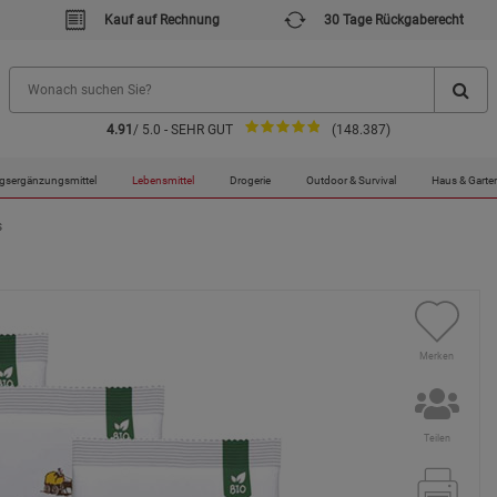
Kauf auf Rechnung
30 Tage Rückgaberecht
4.91
/ 5.0 - SEHR GUT
(148.387)
gsergänzungsmittel
Lebensmittel
Drogerie
Outdoor & Survival
Haus & Garte
s
Merken
Teilen