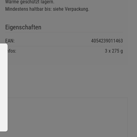
Wärme geschützt lagern.
Mindestens haltbar bis: siehe Verpackung.
Eigenschaften
EAN:
4054239011463
Infos:
3 x 275 g