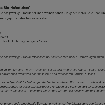
 Bio-Haferflakes"
e das jeweilige Produkt bei uns erworben haben. Sie geben individuelle Erfahru
ektiv geprüfte Tatsachen zu verstehen.
ta
rtung
schnelle Lieferung und guter Service
e das jeweilige Produkt tatsächlich bei uns erworben haben. Bewertungen durch P
 unsere Kunden – sofern sie im Bestellprozess zugestimmt haben – eine E-Mail m
en erworbenen Produkten oder unserem Shop mit anderen Käufern zu teilen.
ungen und persönliche Meinungen der Verfasser wieder. Wir machen uns diese Au
s gilt insbesondere für gesundheitsbezogene Angaben: Sie beruhen auf subjektiven 
ung oder verbindliche Empfehlung verstanden werden. Wir distanzieren uns ausdr
ewertungen. Jede eingehende Bewertung wird vor der Veröffentlichung geprüft und n