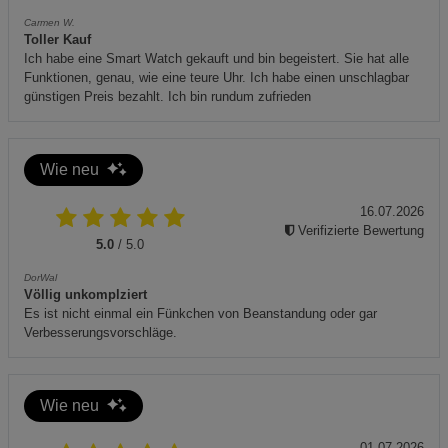
Nach jeder Nutzung das Wasser entleeren und Gerät
Carmen W.
Toller Kauf
reinigen.
Ich habe eine Smart Watch gekauft und bin begeistert. Sie hat alle
Automatische Abschaltung bei Wassermangel beachten
Funktionen, genau, wie eine teure Uhr. Ich habe einen unschlagbar
günstigen Preis bezahlt. Ich bin rundum zufrieden
– dennoch regelmäßig überwachen.
Gerät nie in Wasser tauchen oder unter fließendem
Wasser reinigen.
Wie neu
Zusätzliche Hinweise:
16.07.2026
Verifizierte Bewertung
5.0
/ 5.0
DorWal
Völlig unkomplziert
Dieses Produkt entspricht den Anforderungen der Richtlinie
Es ist nicht einmal ein Fünkchen von Beanstandung oder gar
2014/35/EU (Niederspannungsrichtlinie) sowie der
Verbesserungsvorschläge.
Richtlinie 2011/65/EU (RoHS) und trägt das CE-
Kennzeichen.
Elektroaltgeräte sind einer vom unsortierten
Wie neu
Siedlungsabfall getrennten Erfassung zuzuführen. Dieses
01.07.2026