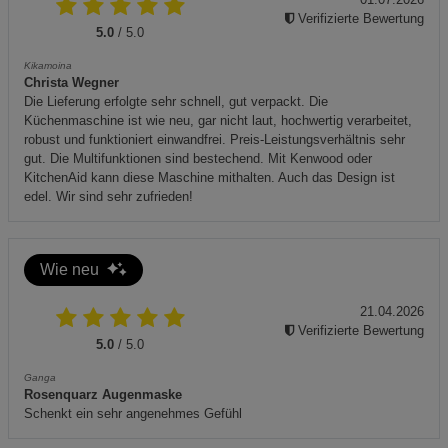
Gerät darf daher nicht über den Hausmüll entsorgt werden.
Verifizierte Bewertung
Bitte nutzen Sie die kommunalen Sammelstellen für
5.0
/ 5.0
Elektroaltgeräte.
Kikamoina
Christa Wegner
Die Lieferung erfolgte sehr schnell, gut verpackt. Die
Küchenmaschine ist wie neu, gar nicht laut, hochwertig verarbeitet,
robust und funktioniert einwandfrei. Preis-Leistungsverhältnis sehr
gut. Die Multifunktionen sind bestechend. Mit Kenwood oder
KitchenAid kann diese Maschine mithalten. Auch das Design ist
edel. Wir sind sehr zufrieden!
Wie neu
21.04.2026
Verifizierte Bewertung
5.0
/ 5.0
Ganga
Rosenquarz Augenmaske
Schenkt ein sehr angenehmes Gefühl