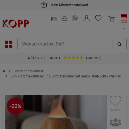
Kein Mindestbestellwert
4.91
/ 5.0 - SEHR GUT
(148.391)
Zur Startseite des Kopp Verlag Online-Shop
Versandrückläufer
3-in-1 Aroma-Diffuser und Luftbefeuchter mit Salzkristall-Licht - Wie neu
-20%
Merken