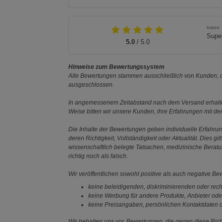
Inkeri
Supe
5.0
/ 5.0
Hinweise zum Bewertungssystem
Alle Bewertungen stammen ausschließlich von Kunden, di
ausgeschlossen.
In angemessenem Zeitabstand nach dem Versand erhalten
Weise bitten wir unsere Kunden, ihre Erfahrungen mit d
Die Inhalte der Bewertungen geben individuelle Erfahr
deren Richtigkeit, Vollständigkeit oder Aktualität. Die
wissenschaftlich belegte Tatsachen, medizinische Berat
richtig noch als falsch.
Wir veröffentlichen sowohl positive als auch negative B
keine beleidigenden, diskriminierenden oder rech
keine Werbung für andere Produkte, Anbieter ode
keine Preisangaben, persönlichen Kontaktdaten o
Wir behalten uns vor, Bewertungen, die gegen diese Richt