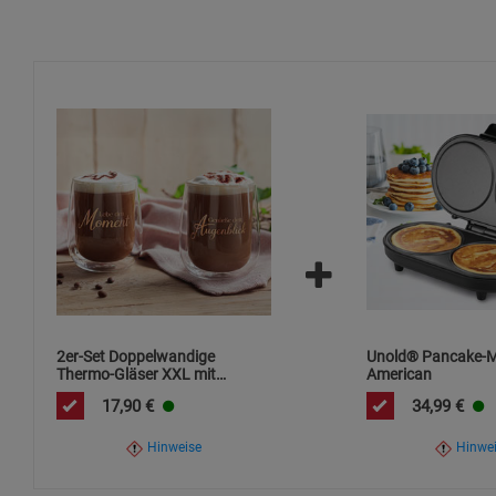
2er-Set Doppelwandige
Unold® Pancake-
Thermo-Gläser XXL mit
American
Goldschrift
17,90
€
34,99
€
Hinweise
Hinwe