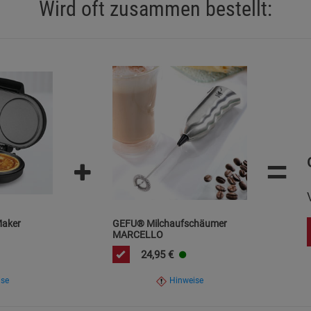
Wird oft zusammen bestellt:
Statistik Cookies (2)
Statistik Cookie
Beschreibung Statistik Cookies
Cookie-Informationen
anzeigen
Marketing Cookies (3)
Marketing Cook
Beschreibung Marketing Cookies
Cookie-Informationen
anzeigen
=
Datenschutzerklärung
Impressum
Maker
GEFU® Milchaufschäumer
MARCELLO
24,95
€
ise
Hinweise