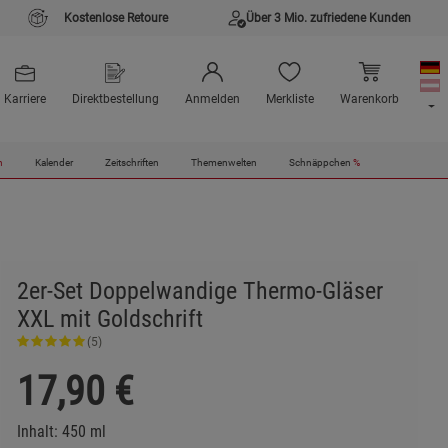
Kostenlose Retoure
Über 3 Mio. zufriedene Kunden
Karriere
Direktbestellung
Anmelden
Merkliste
Warenkorb
n
Kalender
Zeitschriften
Themenwelten
Schnäppchen
%
2er-Set Doppelwandige Thermo-Gläser
XXL mit Goldschrift
(5)
17,90
€
Inhalt: 450 ml