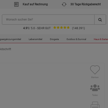
Kauf auf Rechnung
30 Tage Rückgaberecht
4.91
/ 5.0 - SEHR GUT
(148.391)
gsergänzungsmittel
Lebensmittel
Drogerie
Outdoor & Survival
Haus & Garte
ldschrift
Merken
Teilen