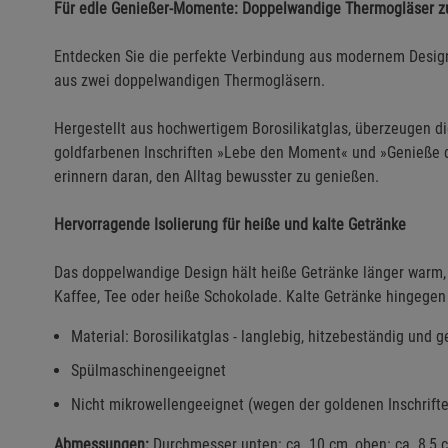
Für edle Genießer-Momente: Doppelwandige Thermogläser z
Entdecken Sie die perfekte Verbindung aus modernem Design 
aus zwei doppelwandigen Thermogläsern.
Hergestellt aus hochwertigem Borosilikatglas, überzeugen die
goldfarbenen Inschriften »Lebe den Moment« und »Genieße 
erinnern daran, den Alltag bewusster zu genießen.
Hervorragende Isolierung für heiße und kalte Getränke
Das doppelwandige Design hält heiße Getränke länger warm, o
Kaffee, Tee oder heiße Schokolade. Kalte Getränke hingegen 
Material: Borosilikatglas - langlebig, hitzebeständig und
Spülmaschinengeeignet
Nicht mikrowellengeeignet (wegen der goldenen Inschrift
Abmessungen:
Durchmesser unten: ca. 10 cm, oben: ca. 8,5 