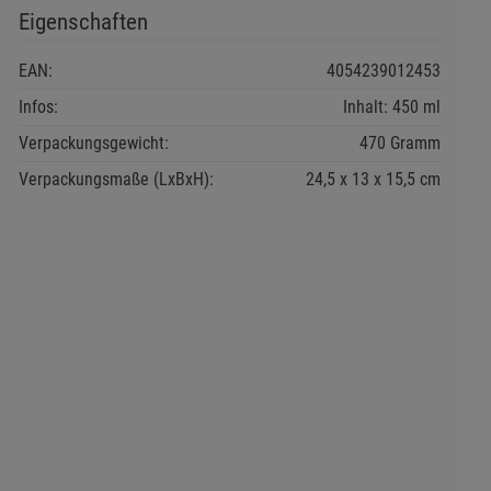
Eigenschaften
EAN:
4054239012453
Infos:
Inhalt: 450 ml
Verpackungsgewicht:
470 Gramm
Verpackungsmaße (LxBxH):
24,5
13
15,5
cm