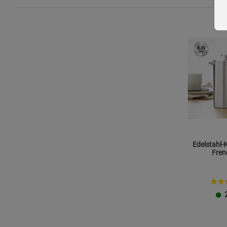
Für Kinder unzugänglich aufbewahren.
Spülmaschinengeeignet - dennoch wird Handwäsche empfoh
Zusätzliche Hinweise
Bitte entsorgen Sie das Produkt umweltgerecht. Nic
Edelstahl-K
Fren