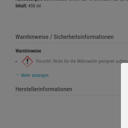
Inhalt:
450 ml
Warnhinweise / Sicherheitsinformationen
Warnhinweise
Vorsicht: Nicht für die Mikrowelle geeignet aufgru
Mehr anzeigen
Achtung: Bei Bruch besteht Verletzungsgefahr dur
Herstellerinformationen
Sicherheitshinweise
Vor Gebrauch sorgfältig auf Beschädigungen überprüfen.
Nicht in der Mikrowelle verwenden.
Mit heißem Inhalt vorsichtig umgehen, um Verbrühungen 