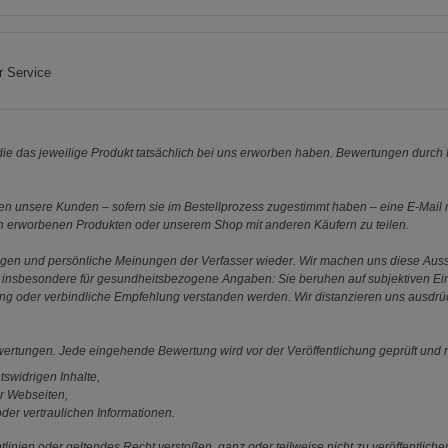
r Service
e das jeweilige Produkt tatsächlich bei uns erworben haben. Bewertungen durch P
 unsere Kunden – sofern sie im Bestellprozess zugestimmt haben – eine E-Mail m
en erworbenen Produkten oder unserem Shop mit anderen Käufern zu teilen.
ungen und persönliche Meinungen der Verfasser wieder. Wir machen uns diese Au
s gilt insbesondere für gesundheitsbezogene Angaben: Sie beruhen auf subjektiven 
ung oder verbindliche Empfehlung verstanden werden. Wir distanzieren uns ausdr
ewertungen. Jede eingehende Bewertung wird vor der Veröffentlichung geprüft und n
tswidrigen Inhalte,
r Webseiten,
der vertraulichen Informationen.
linien oder geltendes Recht verstoßen, ganz oder teilweise nicht zu veröffentliche