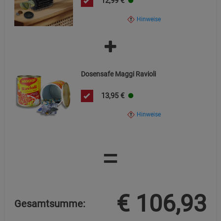
12,99
€
Hinweise
Dosensafe Maggi Ravioli
13,95
€
Hinweise
=
€
106,93
Gesamtsumme: