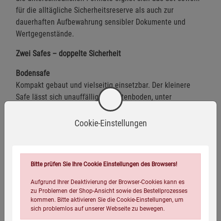
für die alltägliche Sicherheitsreserve als auch zur
dauerhaften Aufbewahrung sensibler Dokumente und
Wertgegenstände.
Zwei Safes – doppelte Sicherheit
Bodensafe
Kompakt gebaut und vielseitig einsetzbar. Der kleinere
Safe lässt sich unauffällig im Gartenboden, unter
Pflastersteinen oder sogar in der Toilettenspülung
integrieren. Der verschweißte Boden und die wasserdicht
Cookie-Einstellungen
verschraubbare Öffnung schützen den Inhalt zuverlässig
vor äußeren Einflüssen.
Maße:
Ø 50 × 225 mm
Bitte prüfen Sie Ihre Cookie Einstellungen des Browsers!
Innenmaß:
Ø 45 mm
Aufgrund Ihrer Deaktivierung der Browser-Cookies kann es
Wandstärke:
2,6 mm
zu Problemen der Shop-Ansicht sowie des Bestellprozesses
Gewicht:
755 g
kommen. Bitte aktivieren Sie die Cookie-Einstellungen, um
sich problemlos auf unserer Webseite zu bewegen.
Bodensafe XXL