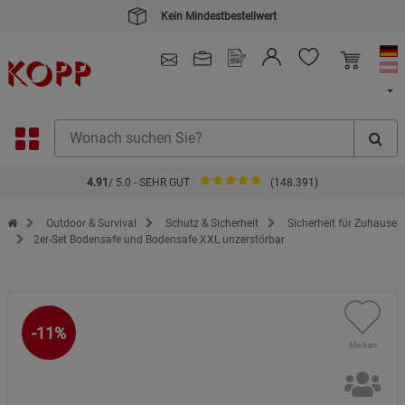
Kein Mindestbestellwert
4.91
/ 5.0 - SEHR GUT
(148.391)
Zur Startseite des Kopp Verlag Online-Shop
Outdoor & Survival
Schutz & Sicherheit
Sicherheit für Zuhause
2er-Set Bodensafe und Bodensafe XXL unzerstörbar
-11%
Merken