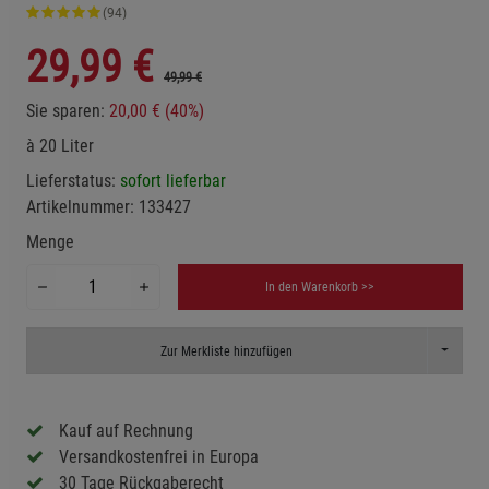
(94)
29,99
€
49,99 €
Sie sparen:
20,00 € (40%)
à 20 Liter
Lieferstatus:
sofort lieferbar
Artikelnummer:
133427
Menge
In den Warenkorb >>
Toggle D
Zur Merkliste hinzufügen
Kauf auf Rechnung
Versandkostenfrei in Europa
30 Tage Rückgaberecht