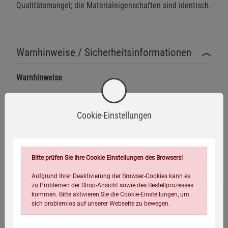
Qualitätsmangel; die Materialeigenschaften sind identisch.
Warnhinweise / Sicherheitsinformationen
Warnhinweise
Dieser Artikel ist ausschließlich zur einmaligen
Befüllung mit Trinkwasser vorgesehen. Wiederholte
Cookie-Einstellungen
Mehr anzeigen
Nutzung kann hygienische Risiken bergen.
Wasserbeutel nicht über die empfohlene Füllmenge von
Herstellerinformationen
20 Litern pro Beutel belasten, um ein Reißen des
Bitte prüfen Sie Ihre Cookie Einstellungen des Browsers!
Materials zu vermeiden.
Aufgrund Ihrer Deaktivierung der Browser-Cookies kann es
Der Beutel ist nicht für den Transport von Wasser oder
zu Problemen der Shop-Ansicht sowie des Bestellprozesses
Eigenschaften
anderen Flüssigkeiten geeignet.
kommen. Bitte aktivieren Sie die Cookie-Einstellungen, um
sich problemlos auf unserer Webseite zu bewegen.
Direkte Sonneneinstrahlung und extreme Temperaturen
EAN:
4054239003161
können die Haltbarkeit des Wassers und die