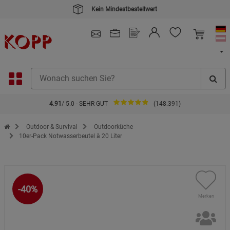
Kein Mindestbestellwert
4.91
/ 5.0 - SEHR GUT
(148.391)
Zur Startseite des Kopp Verlag Online-Shop
Outdoor & Survival
Outdoorküche
10er-Pack Notwasserbeutel à 20 Liter
-40%
Merken