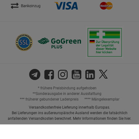
* frühere Preisbindung aufgehoben
**Sonderausgabe in anderer Ausstattung
*** früherer gebundener Ladenpreis
**** Mängelexemplar
Versandkostenfreie Lieferung innerhalb Europas.
Bei Lieferungen ins außereuropäische Ausland werden die tatsächlich
anfallenden Versandkosten berechnet. Mehr Informationen finden Sie
hier
.
Preisangaben inkl. gesetzl. MwSt. und ggf. zzgl.
Versandkosten.