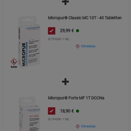
Micropur® Classic MC 10T - 40 Tabletten
29,99
€
(0,75 EUR / 1 St)
Hinweise
Micropur® Forte MF 1T DCCNa
18,90
€
(0,19 EUR / 1 St)
Hinweise