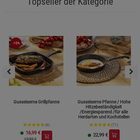
Topseller der Kategorie
-15%
Gusseiserne Grillpfanne
Gusseiserne Pfanne / Hohe
Hitzebeständigkeit
/Energiesparend /für alle
Herdarten und Kochstellen
(6)
(71)
16,99
€
22,99
€
19,99 €