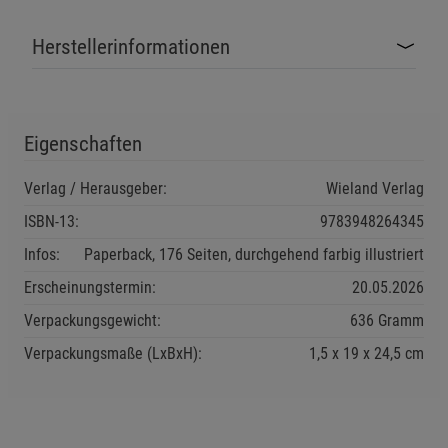
Einstellungen speichern für die Gruppe
Einstellungen speichern für die Gruppe
Herstellerinformationen
Einstellungen speichern für die Gruppe
Zurück
Einwilligung nicht erteilen
Eigenschaften
Notwendige Cookies (5)
Beschreibung Notwendige Cookies
Verlag / Herausgeber:
Wieland Verlag
Cookie-Informationen
anzeigen
ISBN-13:
9783948264345
Infos:
Paperback, 176 Seiten, durchgehend farbig illustriert
Funktionale Cookies (1)
Funktionale Cooki
Erscheinungstermin:
20.05.2026
Beschreibung Funktionale Cookies
Verpackungsgewicht:
636 Gramm
Cookie-Informationen
anzeigen
Verpackungsmaße (LxBxH):
1,5
19
24,5
cm
Statistik Cookies (2)
Statistik Cookies
Beschreibung Statistik Cookies