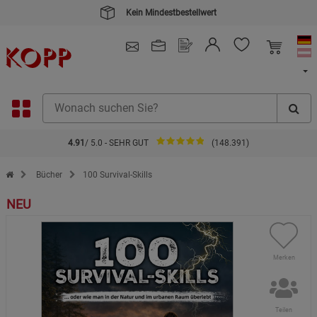
Kein Mindestbestellwert
4.91
/ 5.0 - SEHR GUT
(148.391)
Zur Startseite des Kopp Verlag Online-Shop
Bücher
100 Survival-Skills
NEU
Merken
Teilen