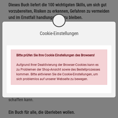
Dieses Buch liefert die 100 wichtigsten Skills, um sich gut
vorzubereiten, Risiken zu erkennen, Gefahren zu vermeiden
und im Ernstfall handlungsfähig zu bleiben.
Es geht um sinnvolle
Cookie-Einstellungen
Outdoor- und Alltagsausrüstung (EDC),
Erste Hilfe,
Bitte prüfen Sie Ihre Cookie Einstellungen des Browsers!
Wasserversorgung,
Aufgrund Ihrer Deaktivierung der Browser-Cookies kann es
Wärmeerhalt
zu Problemen der Shop-Ansicht sowie des Bestellprozesses
kommen. Bitte aktivieren Sie die Cookie-Einstellungen, um
und vor allem um mentale Klarheit.
sich problemlos auf unserer Webseite zu bewegen.
Denn wichtiger als jede Ausrüstung ist vor allem, dass man
weiß, was man tut und wie man improvisierte Lösungen
schaffen kann.
Ein Buch für alle, die überleben wollen.