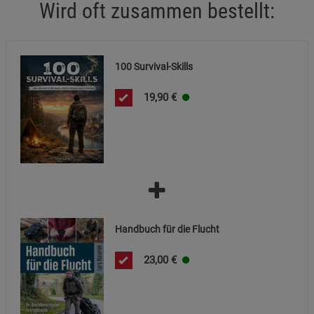
Wird oft zusammen bestellt:
Cookie-Informationen
anzeigen
Marketing Cookies (3)
Marketing Cookies
100 Survival-Skills
Beschreibung Marketing Cookies
Cookie-Informationen
anzeigen
19,90
€
Datenschutzerklärung
Impressum
Handbuch für die Flucht
23,00
€