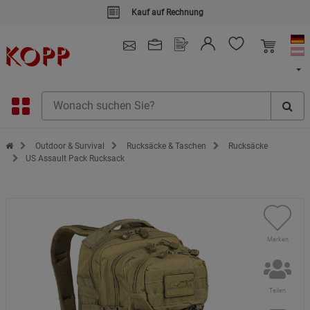
Kauf auf Rechnung
4.91
/ 5.0 - SEHR GUT
(148.391)
Zur Startseite des Kopp Verlag Online-Shop
Outdoor & Survival
Rucksäcke & Taschen
Rucksäcke
US Assault Pack Rucksack
Merken
Teilen