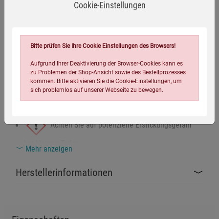
Gewicht:
ca. 1,4 kg
Cookie-Einstellungen
Rückenpolsterung:
EVA-Schaumstoff 350 g/m²
Schulterpolsterung:
EVA-Schaumstoff 435 g/m²
Bitte prüfen Sie Ihre Cookie Einstellungen des Browsers!
Aufgrund Ihrer Deaktivierung der Browser-Cookies kann es
zu Problemen der Shop-Ansicht sowie des Bestellprozesses
Warnhinweise / Sicherheitsinformationen
kommen. Bitte aktivieren Sie die Cookie-Einstellungen, um
sich problemlos auf unserer Webseite zu bewegen.
Warnhinweise
Achten Sie auf potenzielle Erstickungsgefahr
bei kleinen Teilen.
Mehr anzeigen
Dieses Produkt erfüllt die Anforderungen der
Herstellerinformationen
Einstellungen speichern für die Gruppe
Einstellungen speichern für die Gruppe
EU-Sicherheitsnormen.
Produkt umweltgerecht entsorgen.
Einstellungen speichern für die Gruppe
Zurück
Einwilligung nicht erteilen