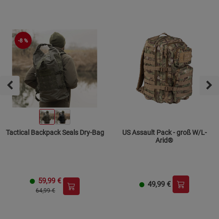
-8 %
Tactical Backpack Seals Dry-Bag
US Assault Pack - groß W/L-
Arid®
59,99
€
49,99
€
64,99 €