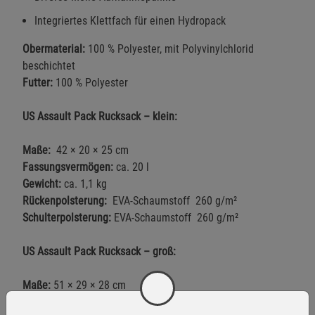
Integriertes Klettfach für einen Hydropack
Obermaterial:
100 % Polyester, mit Polyvinylchlorid
beschichtet
Futter:
100 % Polyester
US Assault Pack Rucksack – klein:
Maße:
42 × 20 × 25 cm
Fassungsvermögen:
ca. 20 l
Gewicht:
ca. 1,1 kg
Rückenpolsterung:
EVA-Schaumstoff 260 g/m²
Schulterpolsterung:
EVA-Schaumstoff 260 g/m²
US Assault Pack Rucksack – groß:
Maße:
51 × 29 × 28 cm
Fassungsvermögen:
ca. 36 l