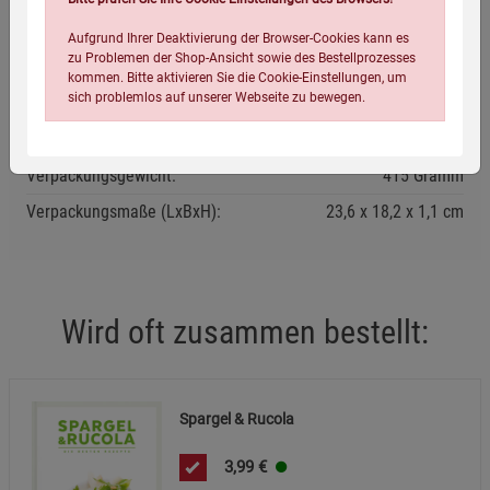
Aufgrund Ihrer Deaktivierung der Browser-Cookies kann es
Eigenschaften
zu Problemen der Shop-Ansicht sowie des Bestellprozesses
kommen. Bitte aktivieren Sie die Cookie-Einstellungen, um
sich problemlos auf unserer Webseite zu bewegen.
Verlag / Herausgeber:
ZS
Infos:
Paperback, 127 Seiten, durchgehend farbig illustriert
Verpackungsgewicht:
415 Gramm
Verpackungsmaße (LxBxH):
23,6
18,2
1,1
cm
Einstellungen speichern für die Gruppe
Einstellungen speichern für die Gruppe
Wird oft zusammen bestellt:
Einstellungen speichern für die Gruppe
Zurück
Einwilligung nicht erteilen
Spargel & Rucola
Notwendige Cookies (5)
Beschreibung Notwendige Cookies
3,99
€
Cookie-Informationen
anzeigen