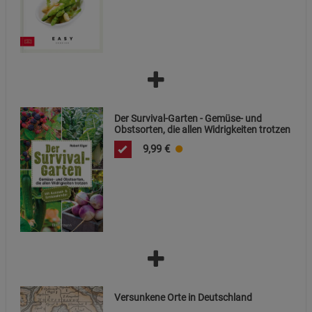
Funktionale Cookies (1)
Funktionale Cooki
Beschreibung Funktionale Cookies
Cookie-Informationen
anzeigen
Der Survival-Garten - Gemüse- und
Statistik Cookies (2)
Statistik Cookies
Obstsorten, die allen Widrigkeiten trotzen
Beschreibung Statistik Cookies
9,99
€
Cookie-Informationen
anzeigen
Marketing Cookies (3)
Marketing Cookies
Beschreibung Marketing Cookies
Cookie-Informationen
anzeigen
Datenschutzerklärung
Impressum
Versunkene Orte in Deutschland