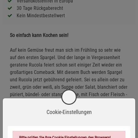
Versandkostenfrei in Europa
30 Tage Rückgaberecht
Kein Mindestbestellwert
So einfach kann Kochen sein!
Auf kein Gemüse freut man sich im Frühling so sehr wie
auf den ersten Spargel. Und der lange in Vergessenheit
geratene Rucola feiert schon seit einiger Zeit wieder ein
großartiges Comeback. Mit diesem Buch werden Spargel
und Rucola jetzt gebührend gefeiert. Sei es allein oder zu
zweit, grün oder weiß, als Suppe oder Salat, blanchiert oder
püriert, bündel- oder stangenweise, mit Fisch oder Fleisch -
Spargel und Rucola lassen keine Wünsche offen. Über 70
raffinierte Rezepte versprechen köstlichen Genuss!
Cookie-Einstellungen
Bitte prüfen Sie Ihre Cookie Einstellungen des Browsers!