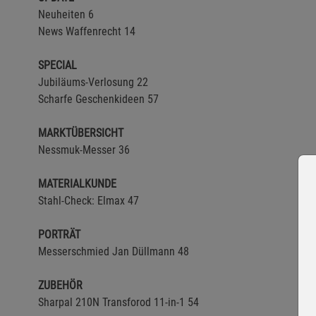
Neuheiten 6
News Waffenrecht 14
SPECIAL
Jubiläums-Verlosung 22
Scharfe Geschenkideen 57
MARKTÜBERSICHT
Nessmuk-Messer 36
MATERIALKUNDE
Stahl-Check: Elmax 47
PORTRÄT
Messerschmied Jan Düllmann 48
ZUBEHÖR
Sharpal 210N Transforod 11-in-1 54