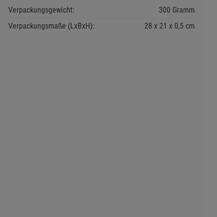
Verpackungsgewicht:
300 Gramm
Verpackungsmaße (LxBxH):
28
21
0,5
cm