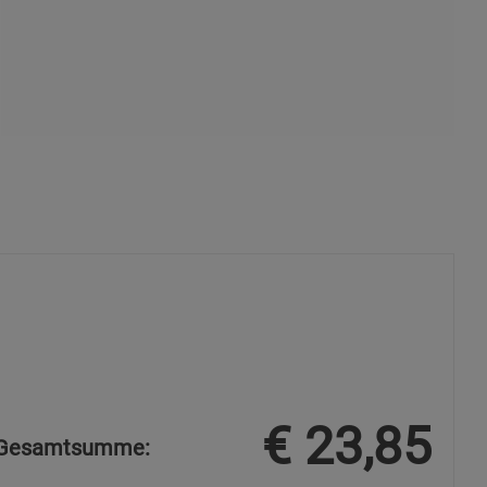
s
ies
€
23,85
Gesamtsumme: