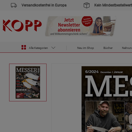
Versandkostenfrei in Europa
Kein Mindestbestellwert
Zur Startseite des Kopp Verlag Online-Shop
Zeitschriften
Messer Magazin
Messer Magazin Ausgabe 6/
Alle Kategorien
Neu im Shop
Bücher
Nahrun