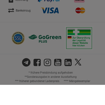
* frühere Preisbindung aufgehoben
**Sonderausgabe in anderer Ausstattung
*** früherer gebundener Ladenpreis
**** Mängelexemplar
Versandkostenfreie Lieferung innerhalb Europas.
Bei Lieferungen ins außereuropäische Ausland werden die tatsächlich
anfallenden Versandkosten berechnet. Mehr Informationen finden Sie
hier
.
Preisangaben inkl. gesetzl. MwSt. und ggf. zzgl.
Versandkosten.