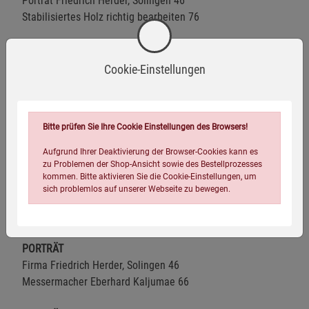
Porträt Friedrich Herder, Solingen 46
Stabilisiertes Holz richtig bearbeiten 76
EDITORIAL
Das Netz und neue Wege 3
Cookie-Einstellungen
UPDATE
Neuheiten, Verlosung, Leser-Schätzchen 6
Bitte prüfen Sie Ihre Cookie Einstellungen des Browsers!
MATERIALKUNDE
Aufgrund Ihrer Deaktivierung der Browser-Cookies kann es
Stahl-Check: 20CV 33
zu Problemen der Shop-Ansicht sowie des Bestellprozesses
kommen. Bitte aktivieren Sie die Cookie-Einstellungen, um
sich problemlos auf unserer Webseite zu bewegen.
VERGLEICHSTEST
Outdoor-Folder mit Back-Lock 34
PORTRÄT
Firma Friedrich Herder, Solingen 46
Messermacher Eberhard Kaljumae 66