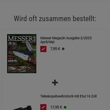
Marketing Cookies (3)
Marketing Cookies
Wird oft zusammen bestellt:
Beschreibung Marketing Cookies
Cookie-Informationen
anzeigen
Datenschutzerklärung
Impressum
Messer Magazin Ausgabe 2/2025
April/Mai
7,95
€
Teleskopabwehrstock mit Etui 16 Zoll
17,95
€