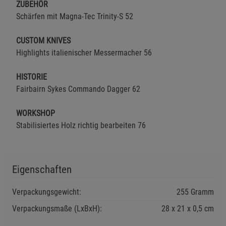
Einstellungen speichern für die Gruppe
Einstellungen speichern für die Gruppe
ZUBEHÖR
Schärfen mit Magna-Tec Trinity-S 52
Einstellungen speichern für die Gruppe
Zurück
Einwilligung nicht erteilen
CUSTOM KNIVES
Highlights italienischer Messermacher 56
Notwendige Cookies (5)
HISTORIE
Beschreibung Notwendige Cookies
Fairbairn Sykes Commando Dagger 62
Cookie-Informationen
anzeigen
WORKSHOP
Funktionale Cookies (1)
Funktionale Cooki
Stabilisiertes Holz richtig bearbeiten 76
Beschreibung Funktionale Cookies
Cookie-Informationen
anzeigen
Eigenschaften
Statistik Cookies (2)
Statistik Cookies
Verpackungsgewicht:
255 Gramm
Beschreibung Statistik Cookies
Verpackungsmaße (LxBxH):
28
21
0,5
cm
Cookie-Informationen
anzeigen