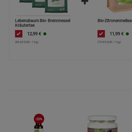
Lebensbaum Bio- Brennnessel
Bio-Zitronenmeliss
Kräutertee
12,99
€
11,99
€
(86,60 EUR / 1 kg)
(79,93 EUR / 1 kg)
-25%