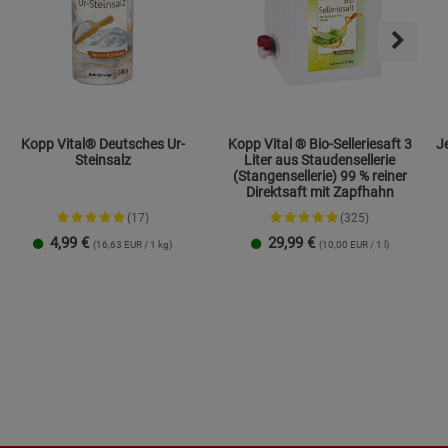
Kopp Vital® Deutsches Ur-
Kopp Vital ® Bio-Selleriesaft 3
Jen
Steinsalz
Liter aus Staudensellerie
(Stangensellerie) 99 % reiner
Direktsaft mit Zapfhahn
(17)
(325)
4,99
€
29,99
€
(16,63 EUR / 1 kg)
(10,00 EUR / 1 l)
Streudose
Nachfüllbeutel
2er-Set