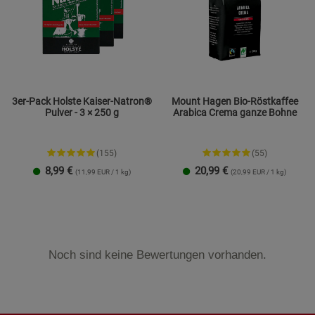
3er-Pack Holste Kaiser-Natron®
Mount Hagen Bio-Röstkaffee
Pulver - 3 × 250 g
Arabica Crema ganze Bohne
(155)
(55)
8,99
€
20,99
€
(11,99 EUR / 1 kg)
(20,99 EUR / 1 kg)
Noch sind keine Bewertungen vorhanden.