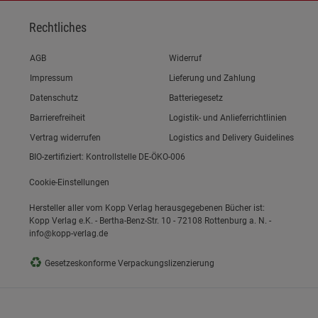
Rechtliches
Link zum/zur
AGB
Widerruf
Link zum/zur
Impressum
Lieferung und Zahlung
Link zum/zur
Datenschutz
Batteriegesetz
Link zum/zur
Barrierefreiheit
Logistik- und Anlieferrichtlinien
Vertrag widerrufen
Logistics and Delivery Guidelines
BIO-zertifiziert: Kontrollstelle DE-ÖKO-006
Cookie-Einstellungen
Hersteller aller vom Kopp Verlag herausgegebenen Bücher ist:
Kopp Verlag e.K. - Bertha-Benz-Str. 10 - 72108 Rottenburg a. N. -
info@kopp-verlag.de
♻
Gesetzeskonforme Verpackungslizenzierung