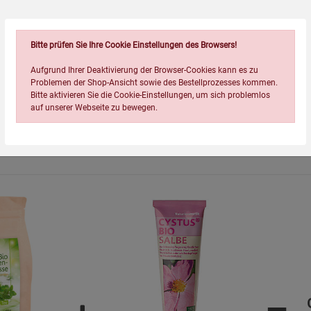
Bitte prüfen Sie Ihre Cookie Einstellungen des Browsers!
Aufgrund Ihrer Deaktivierung der Browser-Cookies kann es zu
Problemen der Shop-Ansicht sowie des Bestellprozesses kommen.
Bitte aktivieren Sie die Cookie-Einstellungen, um sich problemlos
auf unserer Webseite zu bewegen.
Wird oft zusammen bestellt:
Einstellungen speichern für die Gruppe
Einstellungen speichern für die Gruppe
Einstellungen speichern für d
Zurück
Einwilligung nicht erteilen
Notwendige Cookies (5)
Beschreibung Notwendige Cookies