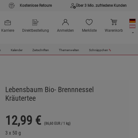
Kostenlose Retoure
Über 3 Mio. zufriedene Kunden
Karriere
Direktbestellung
Anmelden
Merkliste
Warenkorb
n
Kalender
Zeitschriften
Themenwelten
Schnäppchen
%
Lebensbaum Bio- Brennnessel
Kräutertee
12,99
€
(86,60 EUR / 1 kg)
3 x 50 g