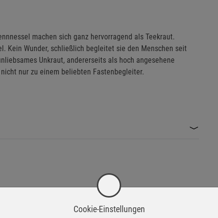
rennnessel machen sich ganz hervorragend als Teekraut.
. Kein Wunder, schließlich begleitet sie den Menschen seit
 unliebsames Unkraut, andererseits als hoch angesehene
 nicht nur zu einem beliebten Fastenbegleiter.
Cookie-Einstellungen