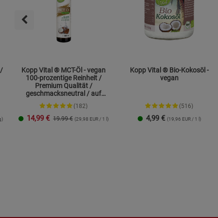
/
Kopp Vital ® MCT-Öl - vegan
Kopp Vital ® Bio-Kokosöl -
100-prozentige Reinheit /
vegan
Premium Qualität /
geschmacksneutral / auf
Kokosölbasis
(182)
(516)
14,99
€
4,99
€
19.99 €
g)
(29,98 EUR / 1 l)
(19,96 EUR / 1 l)
250 ml
1 Liter