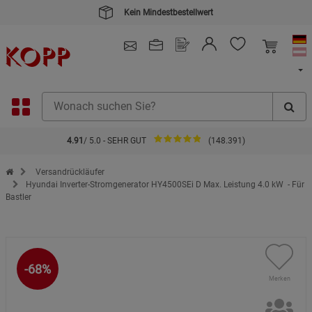
Kein Mindestbestellwert
4.91
/ 5.0 - SEHR GUT
(148.391)
Zur Startseite des Kopp Verlag Online-Shop
Versandrückläufer
Hyundai Inverter-Stromgenerator HY4500SEi D Max. Leistung 4.0 kW - Für
Bastler
-68%
Merken