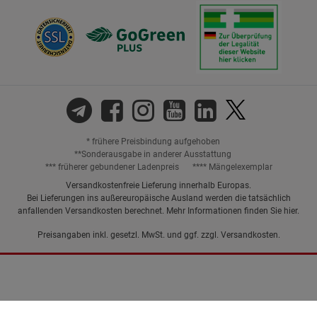
* frühere Preisbindung aufgehoben
**Sonderausgabe in anderer Ausstattung
*** früherer gebundener Ladenpreis
**** Mängelexemplar
Versandkostenfreie Lieferung innerhalb Europas.
Bei Lieferungen ins außereuropäische Ausland werden die tatsächlich
anfallenden Versandkosten berechnet. Mehr Informationen finden Sie
hier
.
Preisangaben inkl. gesetzl. MwSt. und ggf. zzgl.
Versandkosten.