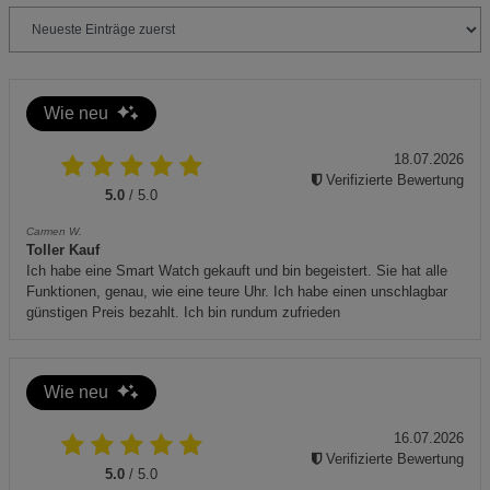
Halten Sie Kinder und unbefugte Personen vom
Betriebsbereich fern.
Regelmäßige Wartung und Überprüfung des Geräts sind
notwendig, um einen sicheren Betrieb zu gewährleisten.
Wie neu
18.07.2026
Zusätzliche Hinweise:
Verifizierte Bewertung
5.0
/ 5.0
Umweltgerechte Entsorgung: Das Gerät und dessen
Zubehör dürfen nicht über den Hausmüll entsorgt
Carmen W.
Toller Kauf
werden. Nutzen Sie die dafür vorgesehenen
Ich habe eine Smart Watch gekauft und bin begeistert. Sie hat alle
Sammelstellen.
Funktionen, genau, wie eine teure Uhr. Ich habe einen unschlagbar
günstigen Preis bezahlt. Ich bin rundum zufrieden
CE-Kennzeichnung: Das Produkt entspricht den
geltenden EU-Richtlinien.
Wie neu
Batterien und elektronische Teile gemäß den
gesetzlichen Vorschriften entsorgen.
16.07.2026
Verifizierte Bewertung
5.0
/ 5.0