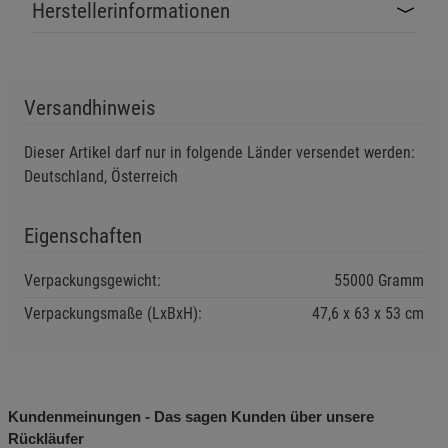
Herstellerinformationen
mit Benzin.
Umweltgefahr! Nicht in der Nähe von Gewässern
Versandhinweis
betreiben.
Dieser Artikel darf nur in folgende Länder versendet werden:
Stellen Sie sicher, dass das Gerät in einer gut belüfteten
Deutschland, Österreich
Umgebung betrieben wird, um
Kohlenmonoxidvergiftungen zu vermeiden.
Eigenschaften
Sicherheitshinweise:
Verpackungsgewicht:
55000 Gramm
Lesen Sie vor der Inbetriebnahme die
Verpackungsmaße (LxBxH):
Bedienungsanleitung sorgfältig durch.
47,6
63
53
cm
Verwenden Sie nur geeignetes Benzin (95-Oktan,
bleifrei) und das empfohlene Motoröl (SAE 15W-30).
Betreiben Sie den Generator nicht in geschlossenen
Kundenmeinungen - Das sagen Kunden über unsere
Räumen oder in der Nähe von entzündbaren Materialien.
Rückläufer