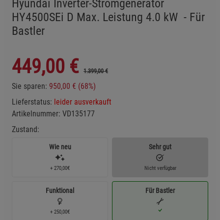
Hyundai Inverter-Stromgenerator
HY4500SEi D Max. Leistung 4.0 kW - Für
Bastler
449,00
€
1.399,00 €
Sie sparen:
950,00 € (68%)
Lieferstatus:
leider ausverkauft
Artikelnummer:
VD135177
Zustand:
Wie neu
Sehr gut
+ 270,00€
Nicht verfügbar
Funktional
Für Bastler
+ 250,00€