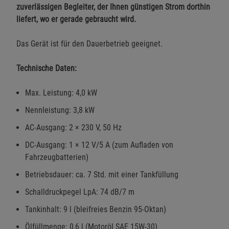
zuverlässigen Begleiter, der Ihnen günstigen Strom dorthin
liefert, wo er gerade gebraucht wird.
Funktionale Cookies (1)
Funktionale Cooki
Beschreibung Funktionale Cookies
Das Gerät ist für den Dauerbetrieb geeignet.
Cookie-Informationen
anzeigen
Technische Daten:
Statistik Cookies (2)
Statistik Cookies
Max. Leistung: 4,0 kW
Beschreibung Statistik Cookies
Nennleistung: 3,8 kW
Cookie-Informationen
anzeigen
AC-Ausgang: 2 × 230 V, 50 Hz
DC-Ausgang: 1 × 12 V/5 A (zum Aufladen von
Marketing Cookies (3)
Marketing Cookies
Fahrzeugbatterien)
Beschreibung Marketing Cookies
Betriebsdauer: ca. 7 Std. mit einer Tankfüllung
Cookie-Informationen
anzeigen
Schalldruckpegel LpA: 74 dB/7 m
Datenschutzerklärung
Impressum
Tankinhalt: 9 l (bleifreies Benzin 95-Oktan)
Ölfüllmenge: 0,6 l (Motoröl SAE 15W-30)