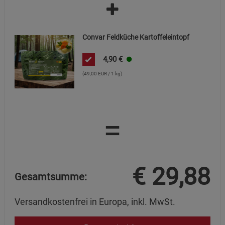
Beschreibung Statistik Cookies
Cookie-Informationen
anzeigen
Convar Feldküche Kartoffeleintopf
Marketing Cookies (3)
Marketing Cookies
4,90
€
Beschreibung Marketing Cookies
(49,00 EUR / 1 kg)
Cookie-Informationen
anzeigen
Datenschutzerklärung
Impressum
=
€
29,88
Gesamtsumme:
Versandkostenfrei in Europa, inkl. MwSt.