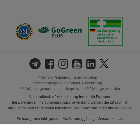
* frühere Preisbindung aufgehoben
**Sonderausgabe in anderer Ausstattung
*** früherer gebundener Ladenpreis
**** Mängelexemplar
Versandkostenfreie Lieferung innerhalb Europas.
Bei Lieferungen ins außereuropäische Ausland werden die tatsächlich
anfallenden Versandkosten berechnet. Mehr Informationen finden Sie
hier
.
Preisangaben inkl. gesetzl. MwSt. und ggf. zzgl.
Versandkosten.