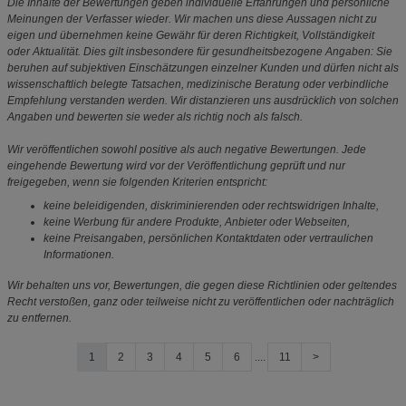
Die Inhalte der Bewertungen geben individuelle Erfahrungen und persönliche
Meinungen der Verfasser wieder. Wir machen uns diese Aussagen nicht zu
eigen und übernehmen keine Gewähr für deren Richtigkeit, Vollständigkeit
oder Aktualität. Dies gilt insbesondere für gesundheitsbezogene Angaben: Sie
beruhen auf subjektiven Einschätzungen einzelner Kunden und dürfen nicht als
wissenschaftlich belegte Tatsachen, medizinische Beratung oder verbindliche
Empfehlung verstanden werden. Wir distanzieren uns ausdrücklich von solchen
Angaben und bewerten sie weder als richtig noch als falsch.
Wir veröffentlichen sowohl positive als auch negative Bewertungen. Jede
eingehende Bewertung wird vor der Veröffentlichung geprüft und nur
freigegeben, wenn sie folgenden Kriterien entspricht:
keine beleidigenden, diskriminierenden oder rechtswidrigen Inhalte,
keine Werbung für andere Produkte, Anbieter oder Webseiten,
keine Preisangaben, persönlichen Kontaktdaten oder vertraulichen
Informationen.
Wir behalten uns vor, Bewertungen, die gegen diese Richtlinien oder geltendes
Recht verstoßen, ganz oder teilweise nicht zu veröffentlichen oder nachträglich
zu entfernen.
1
2
3
4
5
6
....
11
>