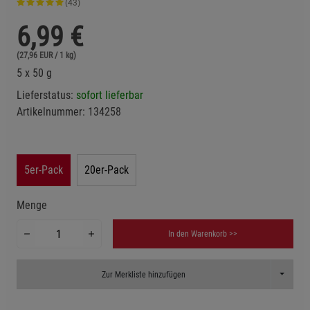
(43)
6,99
€
(27,96 EUR / 1 kg)
5 x 50 g
Lieferstatus:
sofort lieferbar
Artikelnummer:
134258
5er-Pack
20er-Pack
Menge
In den Warenkorb >>
Toggle D
Zur Merkliste hinzufügen