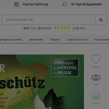
Kauf auf Rechnung
30 Tage Rückgaberecht
4.91
/ 5.0 - SEHR GUT
(148.391)
gsergänzungsmittel
Lebensmittel
Drogerie
Outdoor & Survival
Haus & Garte
Merken
Teilen
Drucken