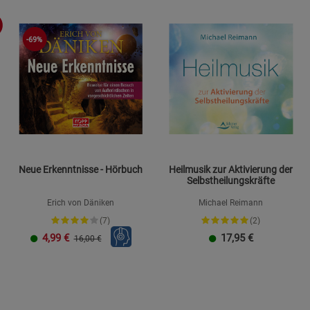
Statistik Cookies (2)
-69%
Statistik Cookie
Beschreibung Statistik Cookies
Cookie-Informationen
anzeigen
Marketing Cookies (3)
Marketing Cook
Beschreibung Marketing Cookies
Cookie-Informationen
anzeigen
Neue Erkenntnisse - Hörbuch
Heilmusik zur Aktivierung der
Selbstheilungskräfte
Datenschutzerklärung
Impressum
Erich von Däniken
Michael Reimann
(7)
(2)
4,99
€
17,95
€
16,00 €