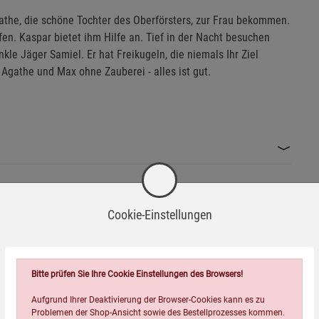
athe, die schöne Tochter des Oberförsters, zur Frau bekommen.
en. Kaspar bietet ihm Hilfe an. Tief in der Nacht besuchen
le Jäger Samiel. Er hat Freikugeln, die niemals Ihr Ziel
 Agathe und Max ohne Zauberei - alles ist gut.
Cookie-Einstellungen
Wird oft zusammen bestellt:
Bitte prüfen Sie Ihre Cookie Einstellungen des Browsers!
Aufgrund Ihrer Deaktivierung der Browser-Cookies kann es zu
Problemen der Shop-Ansicht sowie des Bestellprozesses kommen.