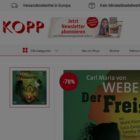
Versandkostenfrei in Europa
Kein Mindestbestellwert
Zur Startseite des Kopp Verlag Online-Shop
CDs & DVDs
CDs
Der Freischütz
Alle Kategorien
Neu im Shop
Bücher
Nahrun
-78%