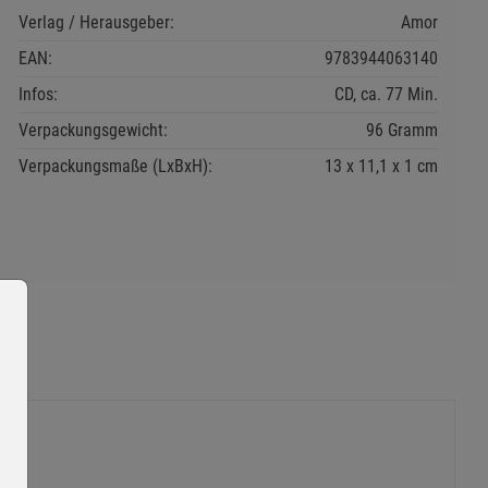
Verlag / Herausgeber:
Amor
EAN:
9783944063140
Infos:
CD, ca. 77 Min.
Verpackungsgewicht:
96 Gramm
Verpackungsmaße (LxBxH):
13
11,1
1
cm