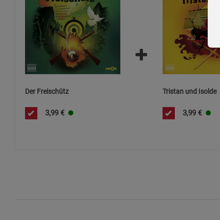
Der Freischütz
Tristan und Isolde
3,99
€
3,99
€