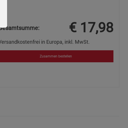
€
17,98
Gesamtsumme:
Versandkostenfrei in Europa, inkl. MwSt.
Zusammen bestellen
ie Gruppe
okies