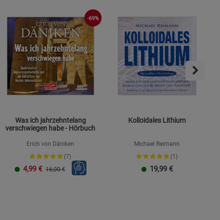
-69%
s
ies
Was ich jahrzehntelang
Kolloidales Lithium
verschwiegen habe - Hörbuch
Erich von Däniken
Michael Reimann
(7)
(1)
4,99
€
19,99
€
16,00 €