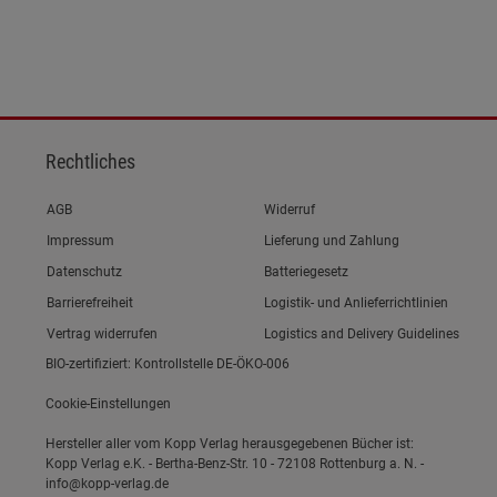
Rechtliches
Link zum/zur
AGB
Widerruf
Link zum/zur
Impressum
Lieferung und Zahlung
Link zum/zur
Datenschutz
Batteriegesetz
Link zum/zur
Barrierefreiheit
Logistik- und Anlieferrichtlinien
Vertrag widerrufen
Logistics and Delivery Guidelines
BIO-zertifiziert: Kontrollstelle DE-ÖKO-006
Cookie-Einstellungen
Hersteller aller vom Kopp Verlag herausgegebenen Bücher ist:
Kopp Verlag e.K. - Bertha-Benz-Str. 10 - 72108 Rottenburg a. N. -
info@kopp-verlag.de