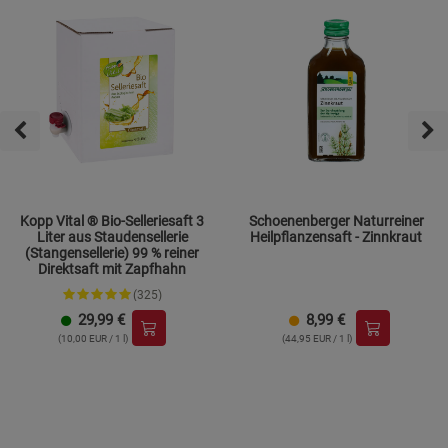
Kopp Vital ® Bio-Selleriesaft 3
Schoenenberger Naturreiner
Liter aus Staudensellerie
Heilpflanzensaft - Zinnkraut
(Stangensellerie) 99 % reiner
Direktsaft mit Zapfhahn
(325)
29,99
€
8,99
€
(10,00 EUR / 1 l)
(44,95 EUR / 1 l)