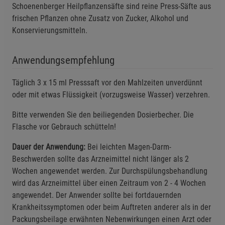
Schoenenberger Heilpflanzensäfte sind reine Press-Säfte aus
Einstellungen speichern für die Gruppe
frischen Pflanzen ohne Zusatz von Zucker, Alkohol und
Zurück
Einwilligung nicht erteilen
Konservierungsmitteln.
Notwendige Cookies (5)
Anwendungsempfehlung
Beschreibung Notwendige Cookies
Cookie-Informationen
anzeigen
Täglich 3 x 15 ml Presssaft vor den Mahlzeiten unverdünnt
oder mit etwas Flüssigkeit (vorzugsweise Wasser) verzehren.
Funktionale Cookies (1)
Funktionale Cooki
Bitte verwenden Sie den beiliegenden Dosierbecher. Die
Beschreibung Funktionale Cookies
Flasche vor Gebrauch schütteln!
Cookie-Informationen
anzeigen
Dauer der Anwendung:
Bei leichten Magen-Darm-
Beschwerden sollte das Arzneimittel nicht länger als 2
Wochen angewendet werden. Zur Durchspülungsbehandlung
Statistik Cookies (2)
Statistik Cookies
wird das Arzneimittel über einen Zeitraum von 2 - 4 Wochen
Beschreibung Statistik Cookies
angewendet. Der Anwender sollte bei fortdauernden
Cookie-Informationen
anzeigen
Krankheitssymptomen oder beim Auftreten anderer als in der
Packungsbeilage erwähnten Nebenwirkungen einen Arzt oder