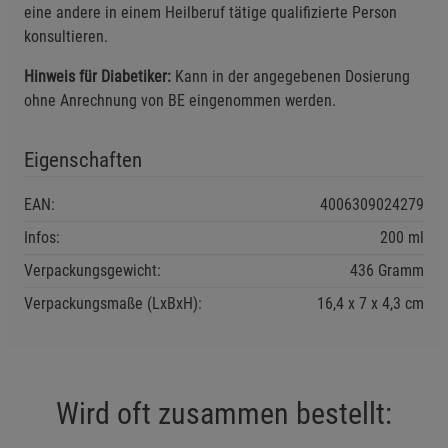
eine andere in einem Heilberuf tätige qualifizierte Person
Marketing Cookies (3)
Marketing Cookies
konsultieren.
Beschreibung Marketing Cookies
Hinweis für Diabetiker:
Kann in der angegebenen Dosierung
Cookie-Informationen
anzeigen
ohne Anrechnung von BE eingenommen werden.
Datenschutzerklärung
Impressum
Eigenschaften
EAN:
4006309024279
Infos:
200 ml
Verpackungsgewicht:
436 Gramm
Verpackungsmaße (LxBxH):
16,4
7
4,3
cm
Wird oft zusammen bestellt: