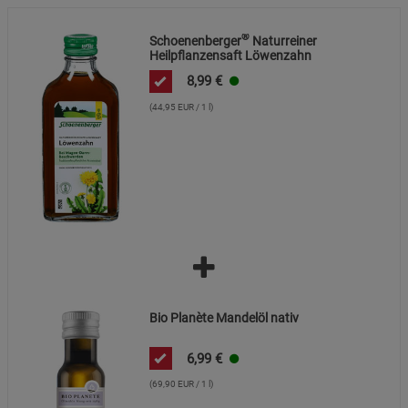
®
Schoenenberger
Naturreiner
Heilpflanzensaft Löwenzahn
8,99
€
(44,95 EUR / 1 l)
Bio Planète Mandelöl nativ
6,99
€
(69,90 EUR / 1 l)