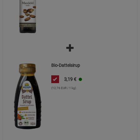
Bio-Dattelsirup
3,19
€
(12,76 EUR / 1 kg)