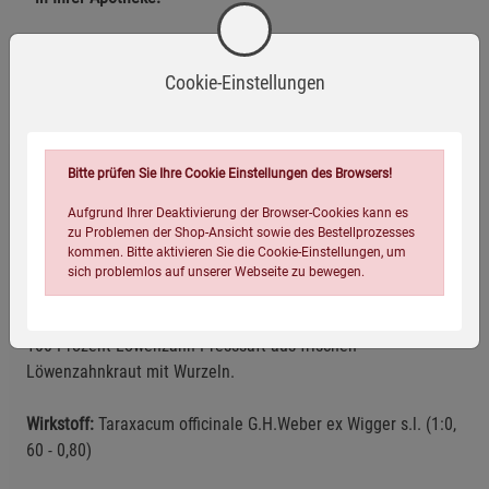
Herstellerinformationen
Cookie-Einstellungen
Bitte prüfen Sie Ihre Cookie Einstellungen des Browsers!
Aufgrund Ihrer Deaktivierung der Browser-Cookies kann es
Ohne Gentechnik
Vegan
zu Problemen der Shop-Ansicht sowie des Bestellprozesses
kommen. Bitte aktivieren Sie die Cookie-Einstellungen, um
sich problemlos auf unserer Webseite zu bewegen.
Zutaten
100 Prozent Löwenzahn-Presssaft aus frischen
Löwenzahnkraut mit Wurzeln.
Wirkstoff:
Taraxacum officinale G.H.Weber ex Wigger s.l. (1:0,
60 - 0,80)
Einstellungen speichern für die Gruppe
Einstellungen speichern für die Gruppe