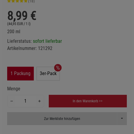
(18)
8,99
€
(44,95 EUR / 1 l)
200 ml
Lieferstatus:
sofort lieferbar
Artikelnummer:
121292
1 Packung
3er-Pack
Menge
In den Warenkorb >>
Toggle D
Zur Merkliste hinzufügen