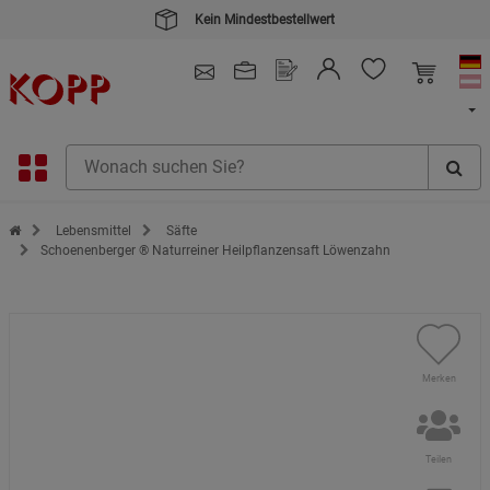
Kauf auf Rechnung
4.91
/ 5.0 - SEHR GUT
(148.387)
Zur Startseite des Kopp Verlag Online-Shop
Lebensmittel
Säfte
Schoenenberger ® Naturreiner Heilpflanzensaft Löwenzahn
Merken
Teilen