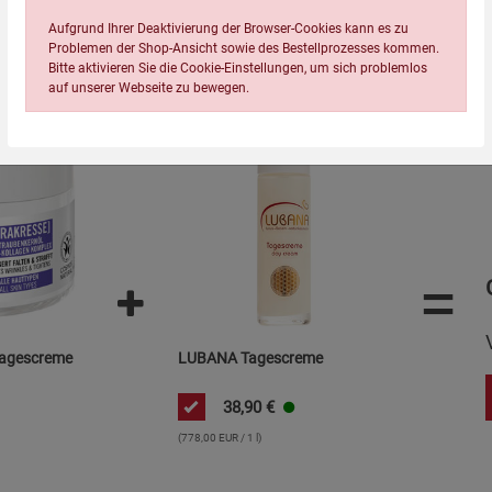
Wird oft zusammen bestellt:
Aufgrund Ihrer Deaktivierung der Browser-Cookies kann es zu
Problemen der Shop-Ansicht sowie des Bestellprozesses kommen.
Bitte aktivieren Sie die Cookie-Einstellungen, um sich problemlos
auf unserer Webseite zu bewegen.
Einstellungen speichern für die Gruppe
Einstellungen speichern für die Gruppe
=
Einstellungen speichern für d
Zurück
Einwilligung nicht erteilen
Notwendige Cookies (5)
Tagescreme
LUBANA Tagescreme
Beschreibung Notwendige Cookies
38,90
€
Cookie-Informationen
anzeigen
(778,00 EUR / 1 l)
Funktionale Cookies (1)
Funktionale Co