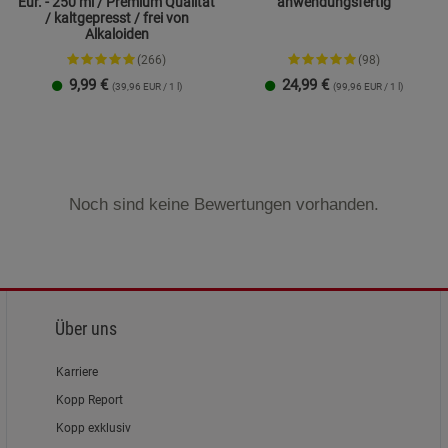
Eur. - 250 ml / Premium Qualität
anwendungsfertig
/ kaltgepresst / frei von
Alkaloiden
(266)
(98)
9,99
€
24,99
€
(39,96 EUR / 1 l)
(99,96 EUR / 1 l)
Noch sind keine Bewertungen vorhanden.
Über uns
Karriere
Kopp Report
Kopp exklusiv