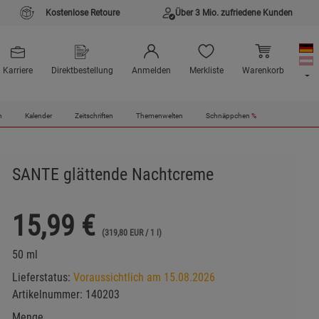
Kostenlose Retoure
Über 3 Mio. zufriedene Kunden
Karriere
Direktbestellung
Anmelden
Merkliste
Warenkorb
n
Kalender
Zeitschriften
Themenwelten
Schnäppchen
%
SANTE glättende Nachtcreme
15,99
€
(319,80 EUR / 1 l)
50 ml
Lieferstatus:
Voraussichtlich am 15.08.2026
Artikelnummer:
140203
Menge