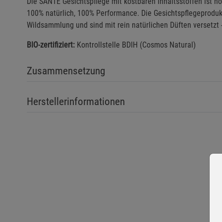
Die SANTE Gesichtspflege mit kostbaren Inhaltsstoffen ist h
100% natürlich, 100% Performance. Die Gesichtspflegeproduk
Wildsammlung und sind mit rein natürlichen Düften versetzt 
BIO-zertifiziert:
Kontrollstelle BDIH (Cosmos Natural)
Zusammensetzung
Herstellerinformationen