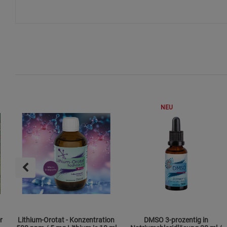
NEU
r
Lithium-Orotat - Konzentration
DMSO 3-prozentig in