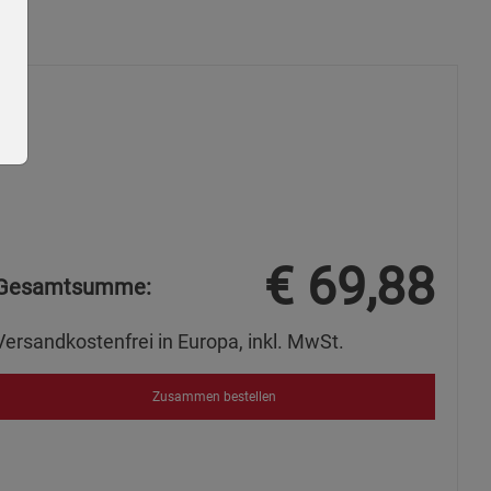
€
69,88
ie Gruppe
Gesamtsumme:
Versandkostenfrei in Europa, inkl. MwSt.
Zusammen bestellen
okies