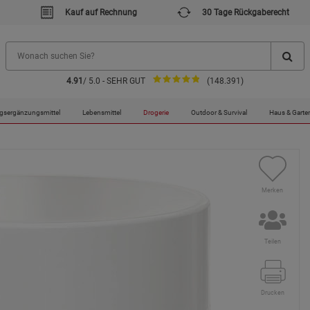
Kauf auf Rechnung
30 Tage Rückgaberecht
4.91
/ 5.0 - SEHR GUT
(148.391)
gsergänzungsmittel
Lebensmittel
Drogerie
Outdoor & Survival
Haus & Garte
Merken
Teilen
Drucken