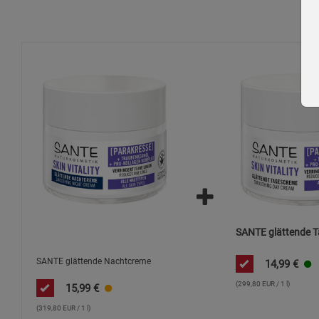
SANTE glättende 
SANTE glättende Nachtcreme
14,99
€
(299,80 EUR / 1 l)
15,99
€
(319,80 EUR / 1 l)