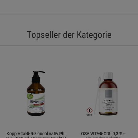
Beschreibung Funktionale Cookies
Cookie-Informationen
anzeigen
Topseller der Kategorie
Statistik Cookies (2)
Statistik Cookie
Beschreibung Statistik Cookies
Cookie-Informationen
anzeigen
Marketing Cookies (3)
Marketing Cook
Beschreibung Marketing Cookies
Cookie-Informationen
anzeigen
Datenschutzerklärung
Impressum
Kopp Vital® Rizinusöl nativ Ph.
OSA VITA® CDL 0,3 % -