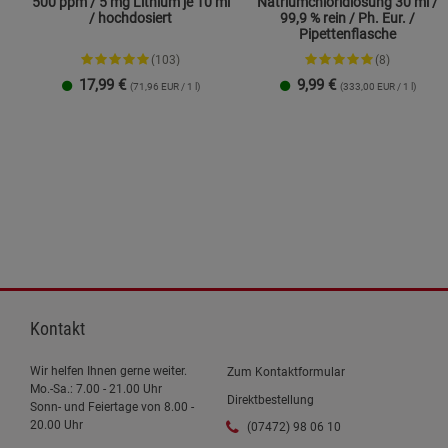
500 ppm / 5 mg Lithium je 10 ml
Natriumchloridlösung 30 ml /
/ hochdosiert
99,9 % rein / Ph. Eur. /
Pipettenflasche
(103)
(8)
17,99
€
9,99
€
(71,96 EUR / 1 l)
(333,00 EUR / 1 l)
1 Packung
2er-Pack
Kontakt
Wir helfen Ihnen gerne weiter.
Zum Kontaktformular
Mo.-Sa.: 7.00 - 21.00 Uhr
Direktbestellung
Sonn- und Feiertage von 8.00 -
20.00 Uhr
(07472) 98 06 10