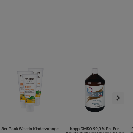
s
ies
3er-Pack Weleda Kinderzahngel
Kopp DMSO 99,9 % Ph. Eur.