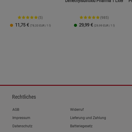
Dimethylsulfoxid Pharma 1 Liter
P
(5)
(985)
11,75
€
29,99
€
(78,33 EUR / 1 l)
(29,99 EUR / 1 l)
1 Packung
Rechtliches
Link zum/zur
AGB
Widerruf
Link zum/zur
Impressum
Lieferung und Zahlung
Link zum/zur
Datenschutz
Batteriegesetz