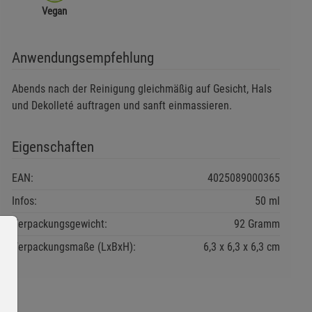
Vegan
Anwendungsempfehlung
Abends nach der Reinigung gleichmäßig auf Gesicht, Hals
und Dekolleté auftragen und sanft einmassieren.
Eigenschaften
EAN:
4025089000365
Infos:
50 ml
Verpackungsgewicht:
92 Gramm
Verpackungsmaße (LxBxH):
6,3
6,3
6,3
cm