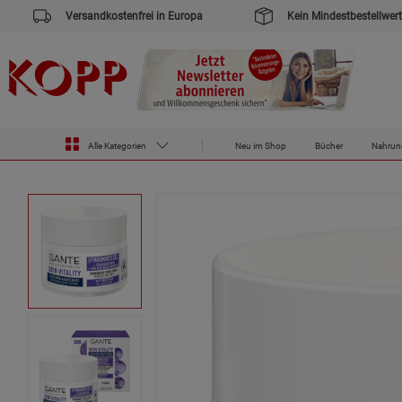
Versandkostenfrei in Europa
Kein Mindestbestellwert
Zur Startseite des Kopp Verlag Online-Shop
Drogerie
SANTE glättende Nachtcreme
Alle Kategorien
Neu im Shop
Bücher
Nahrun