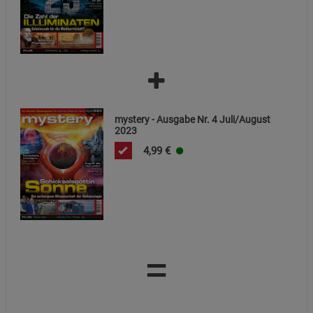
mystery - Ausgabe Nr. 4 Juli/August
2023
4,99
€
=