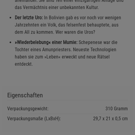
aneinander. Sie sind Teil einer einzigartigen Anlage und
Funktionale Cookies (1)
Funktionale Cooki
das Vermächtnis einer unbekannten Kultur.
Beschreibung Funktionale Cookies
Der letzte Uro:
In Bolivien gab es vor noch vor wenigen
Cookie-Informationen
anzeigen
Jahrzehnten ein Volk, das felsenfest behauptete, aus
dem All zu kommen. Wer waren die Uros?
Statistik Cookies (2)
Statistik Cookies
»Wiederbelebung« einer Mumie:
Schepenese war die
Tochter eines Amunpriesters. Neueste Technologien
Beschreibung Statistik Cookies
haben sie zum »Leben« erweckt und neue Rätsel
Cookie-Informationen
anzeigen
entdeckt.
Marketing Cookies (3)
Marketing Cookies
Beschreibung Marketing Cookies
Eigenschaften
Cookie-Informationen
anzeigen
Verpackungsgewicht:
310 Gramm
Datenschutzerklärung
Impressum
Verpackungsmaße (LxBxH):
29,7
21
0,5
cm