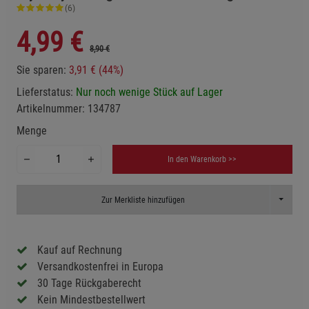
(6)
4,99
€
8,90 €
Sie sparen:
3,91 € (44%)
Lieferstatus:
Nur noch wenige Stück auf Lager
Artikelnummer:
134787
Menge
In den Warenkorb >>
Toggle D
Zur Merkliste hinzufügen
Kauf auf Rechnung
Versandkostenfrei in Europa
30 Tage Rückgaberecht
Kein Mindestbestellwert