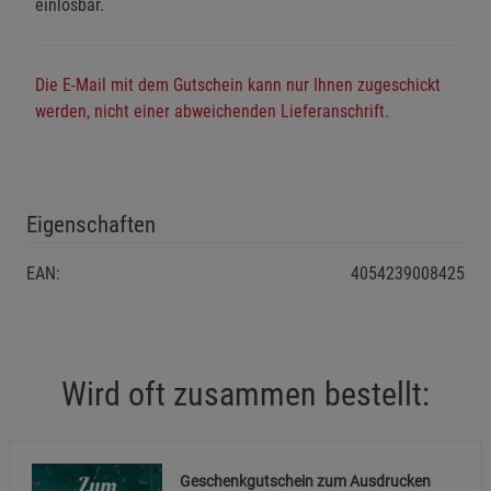
einlösbar.
Einstellungen speichern für die Gruppe
Zurück
Einwilligung nicht erteilen
Die E-Mail mit dem Gutschein kann nur Ihnen zugeschickt
Notwendige Cookies (5)
werden, nicht einer abweichenden Lieferanschrift.
Beschreibung Notwendige Cookies
Cookie-Informationen
anzeigen
Eigenschaften
Funktionale Cookies (1)
Funktionale Cooki
Beschreibung Funktionale Cookies
EAN:
4054239008425
Cookie-Informationen
anzeigen
Statistik Cookies (2)
Statistik Cookies
Wird oft zusammen bestellt:
Beschreibung Statistik Cookies
Cookie-Informationen
anzeigen
Geschenkgutschein zum Ausdrucken