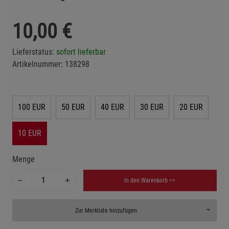
10,00
€
Lieferstatus:
sofort lieferbar
Artikelnummer:
138298
100 EUR
50 EUR
40 EUR
30 EUR
20 EUR
10 EUR
Menge
In den Warenkorb >>
Toggle D
Zur Merkliste hinzufügen