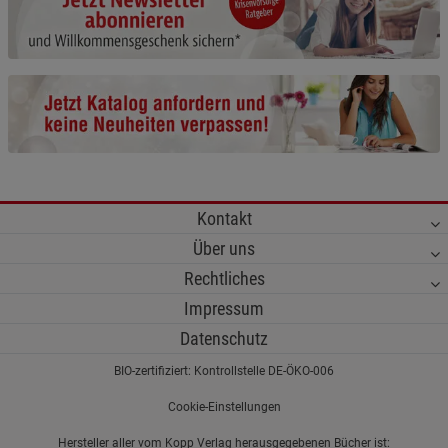
Cookie-Informationen
anzeigen
Funktionale Cookies (1)
Funktionale Cooki
Beschreibung Funktionale Cookies
Cookie-Informationen
anzeigen
Statistik Cookies (2)
Statistik Cookies
Kontakt
Beschreibung Statistik Cookies
Über uns
Cookie-Informationen
anzeigen
Rechtliches
Impressum
Marketing Cookies (3)
Marketing Cookies
Datenschutz
Beschreibung Marketing Cookies
BIO-zertifiziert: Kontrollstelle DE-ÖKO-006
Cookie-Informationen
anzeigen
Cookie-Einstellungen
Datenschutzerklärung
Impressum
Hersteller aller vom Kopp Verlag herausgegebenen Bücher ist: