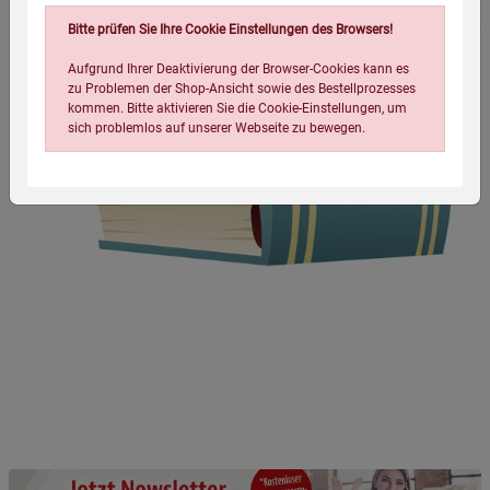
Bitte prüfen Sie Ihre Cookie Einstellungen des Browsers!
Aufgrund Ihrer Deaktivierung der Browser-Cookies kann es
zu Problemen der Shop-Ansicht sowie des Bestellprozesses
kommen. Bitte aktivieren Sie die Cookie-Einstellungen, um
sich problemlos auf unserer Webseite zu bewegen.
Einstellungen speichern für die Gruppe
Einstellungen speichern für die Gruppe
Einstellungen speichern für die Gruppe
Zurück
Einwilligung nicht erteilen
Notwendige Cookies (5)
Beschreibung Notwendige Cookies