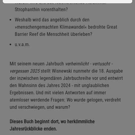
Warum wird uns das lebensrettende Herzmittel
Strophanthin vorenthalten?
Weshalb wird das angeblich durch den
»menschengemachten Klimawandel« bedrohte Great
Barrier Reef die Menschheit überleben?
Einstellungen speichern für die Gruppe
Einstellungen speichern für die Gruppe
u.v.a.m.
Einstellungen speichern für die Gruppe
Zurück
Einwilligung nicht erteilen
Mit seinem neuen Jahrbuch
verheimlicht - vertuscht -
vergessen 2025
stellt Wisnewski nunmehr die 18. Ausgabe
Notwendige Cookies (5)
der inzwischen legendären Jahrbuchreihe vor und entwirrt
Beschreibung Notwendige Cookies
den Wahnsinn des Jahres 2024 - mit unglaublichen
Cookie-Informationen
anzeigen
Ergebnissen. Und mit vielen Antworten auf immer
atemloser werdende Fragen: Wo wurde gelogen, verdreht
und verschwiegen, und warum?
Funktionale Cookies (1)
Funktionale Cooki
Beschreibung Funktionale Cookies
Dieses Buch beginnt dort, wo herkömmliche
Cookie-Informationen
anzeigen
Jahresrückblicke enden.