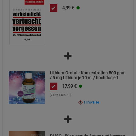
4,99
€
Lithium-Orotat - Konzentration 500 ppm
/ 5 mg Lithium je 10 ml / hochdosiert
17,99
€
(71,96 EUR / 1 l)
Hinweise
DMSO - Für gesunde Augen und bessere