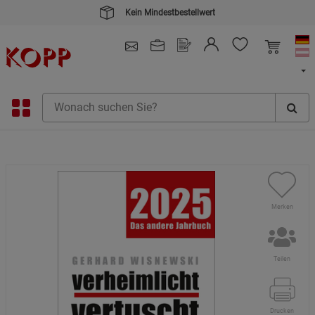
Kein Mindestbestellwert
4.91
/ 5.0 - SEHR GUT
(148.391)
Merken
Teilen
Drucken