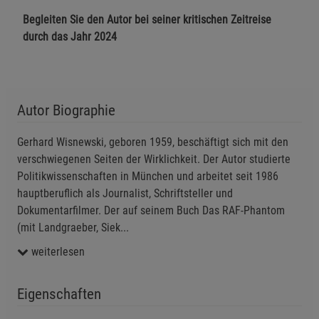
Begleiten Sie den Autor bei seiner kritischen Zeitreise
Statistik Cookies (2)
Statistik Cookies
durch das Jahr 2024
Beschreibung Statistik Cookies
Cookie-Informationen
anzeigen
Autor Biographie
Marketing Cookies (3)
Marketing Cookies
Beschreibung Marketing Cookies
Gerhard Wisnewski, geboren 1959, beschäftigt sich mit den
Cookie-Informationen
anzeigen
verschwiegenen Seiten der Wirklichkeit. Der Autor studierte
Politikwissenschaften in München und arbeitet seit 1986
Datenschutzerklärung
Impressum
hauptberuflich als Journalist, Schriftsteller und
Dokumentarfilmer. Der auf seinem Buch Das RAF-Phantom
(mit Landgraeber, Siek
...
weiterlesen
Eigenschaften