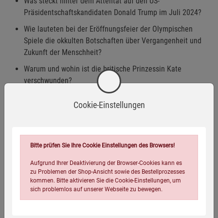
Was steckt hinter dem Attentat auf den US-
Präsidentschaftskandidaten Donald Trump im Juli 2024?
Wie lauteten bei der Eröffnungsfeier der Olympischen
Spiele die okkulten Botschaften über Vergangenheit und
Zukunft der Menschheit?
Warum und wohin ist die britische Prinzessin Kate
verschwunden?
Wie und weswegen stürzte der iranische Präsident Raisi
Cookie-Einstellungen
mit seinem Hubschrauber ab?
Unter welchen Umständen starb der russische
Regimekritiker Nawalny in der Strafkolonie Nr. 3?
Bitte prüfen Sie Ihre Cookie Einstellungen des Browsers!
Wie und warum sank die Superyacht »Bayesian« vor
Aufgrund Ihrer Deaktivierung der Browser-Cookies kann es
Sizilien?
zu Problemen der Shop-Ansicht sowie des Bestellprozesses
Weswegen sollte Deutschland »inaktive Atombomben«
kommen. Bitte aktivieren Sie die Cookie-Einstellungen, um
sich problemlos auf unserer Webseite zu bewegen.
kaufen, und warum weiß niemand, was das überhaupt
ist?