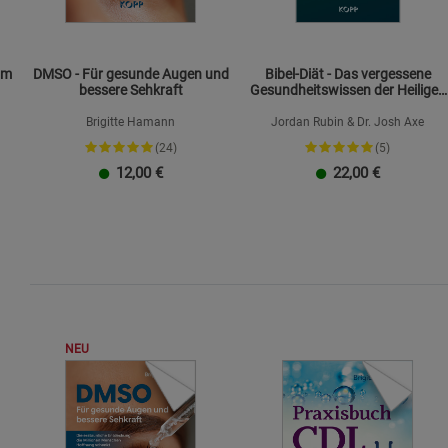
om
DMSO - Für gesunde Augen und
Bibel-Diät - Das vergessene
bessere Sehkraft
Gesundheitswissen der Heiligen
Schrift
Brigitte Hamann
Jordan Rubin & Dr. Josh Axe
(24)
(5)
12,00
€
22,00
€
NEU