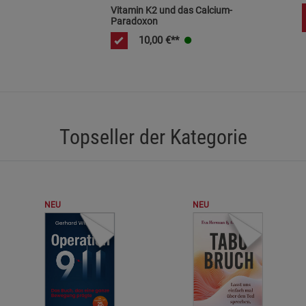
Vitamin K2 und das Calcium-
Statistik Cookies (2)
Statistik Cookie
Paradoxon
Beschreibung Statistik Cookies
10,00
€**
Cookie-Informationen
anzeigen
Marketing Cookies (3)
Marketing Cook
Beschreibung Marketing Cookies
Topseller der Kategorie
Cookie-Informationen
anzeigen
Datenschutzerklärung
Impressum
NEU
NEU