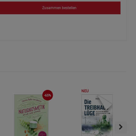
s
Zusammen bestellen
ies
NEU
-65%