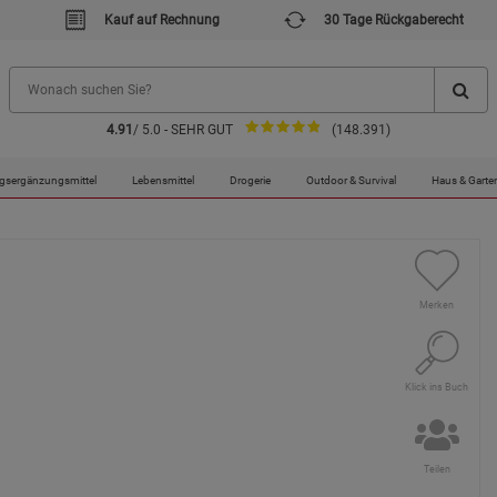
Kauf auf Rechnung
30 Tage Rückgaberecht
4.91
/ 5.0 - SEHR GUT
(148.391)
gsergänzungsmittel
Lebensmittel
Drogerie
Outdoor & Survival
Haus & Garte
Merken
Klick ins Buch
Teilen