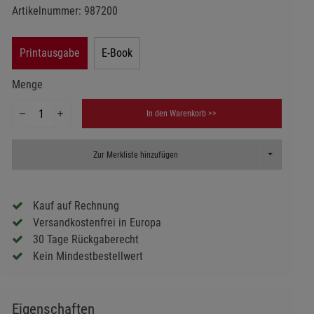
Artikelnummer:
987200
Printausgabe
E-Book
Menge
In den Warenkorb >>
Toggle Dropd
Zur Merkliste hinzufügen
Kauf auf Rechnung
Versandkostenfrei in Europa
30 Tage Rückgaberecht
Kein Mindestbestellwert
Eigenschaften