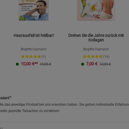
Haarausfall ist heilbar!
Drehen Sie die Jahre zurück mit
Kollagen
Brigitte Hamann
Brigitte Hamann
(1)
(16)
10,00
€**
7,00
€
19,99 €
12,99 €
siert"
e das jeweilige Produkt bei uns erworben haben. Sie geben individuelle Erfahru
ektiv geprüfte Tatsachen zu verstehen.
e41