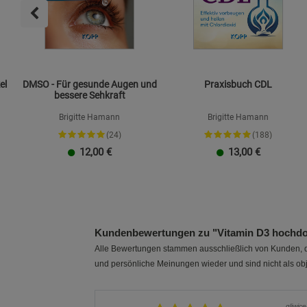
el
DMSO - Für gesunde Augen und
Praxisbuch CDL
bessere Sehkraft
Brigitte Hamann
Brigitte Hamann
(24)
(188)
12,00
€
13,00
€
Kundenbewertungen zu "Vitamin D3 hochdo
Alle Bewertungen stammen ausschließlich von Kunden, di
und persönliche Meinungen wieder und sind nicht als obj
gliwic