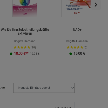
Wie Sie Ihre Selbstheilungskräfte
NAD+
aktivieren
Brigitte Hamann
Brigitte Hamann
(10)
(5)
10,00
€**
15,00
€
19,95 €
ngen