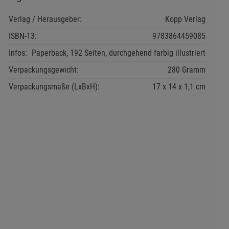
Verlag / Herausgeber:
Kopp Verlag
ISBN-13:
9783864459085
Infos:
Paperback, 192 Seiten, durchgehend farbig illustriert
Verpackungsgewicht:
280 Gramm
Verpackungsmaße (LxBxH):
17
14
1,1
cm