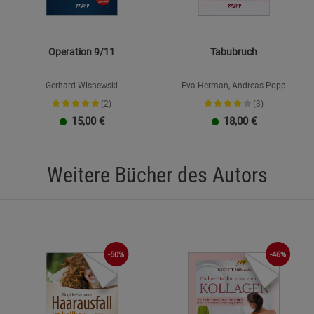
Operation 9/11
Tabubruch
Gerhard Wisnewski
Eva Herman, Andreas Popp
(2)
(3)
15,00
€
18,00
€
Weitere Bücher des Autors
-50%
-46%