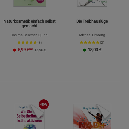
Naturkosmetik einfach selbst
Die Treibhauslüge
gemacht
Cosima Bellersen Quirini
Michael Limburg
(3)
(2)
K
5,99
€**
18,00
€
16,90 €
-50%