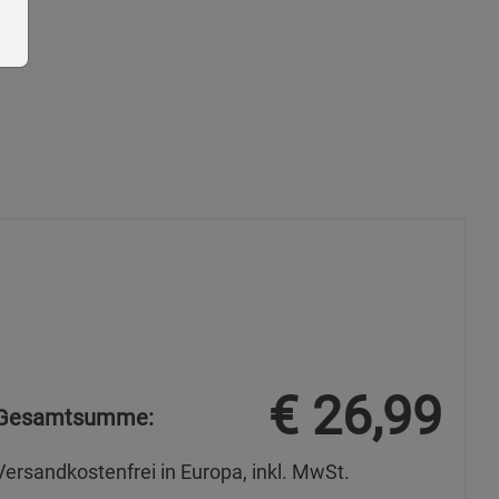
ie Gruppe
okies
€
26,99
Gesamtsumme:
Versandkostenfrei in Europa, inkl. MwSt.