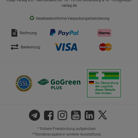
Kopp Verlag e.K. - Bertha-Benz-Str. 10 - 72108 Rottenburg a. N. - info@kopp-
verlag.de
♻
Gesetzeskonforme Verpackungslizenzierung
* frühere Preisbindung aufgehoben
**Sonderausgabe in anderer Ausstattung