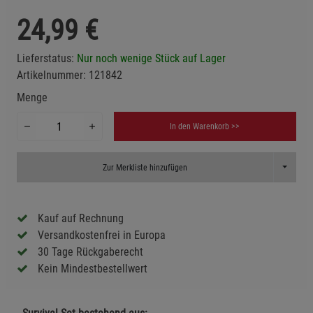
24,99
€
Lieferstatus:
Nur noch wenige Stück auf Lager
Artikelnummer:
121842
Menge
In den Warenkorb >>
Toggle D
Zur Merkliste hinzufügen
Kauf auf Rechnung
Versandkostenfrei in Europa
30 Tage Rückgaberecht
Kein Mindestbestellwert