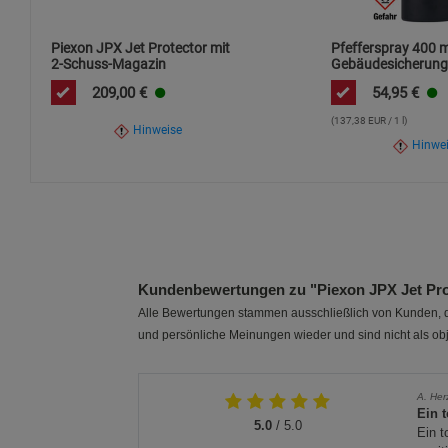
Piexon JPX Jet Protector mit
Pfefferspray 400 m
2-Schuss-Magazin
Gebäudesicherung
209,00
€
54,95
€
(137,38 EUR / 1 l)
Hinweise
Hinwe
Kundenbewertungen zu "Piexon JPX Jet Pro
Alle Bewertungen stammen ausschließlich von Kunden, di
und persönliche Meinungen wieder und sind nicht als obj
A. Her
Ein t
5.0
/ 5.0
Ein t