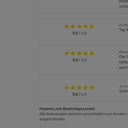
posit
schne
Bowfri
Top W
5.0
/ 5.0
Brock
Das G
5.0
/ 5.0
fühlb
und H
Jensm
Schne
5.0
/ 5.0
Hinweise zum Bewertungssystem
Alle Bewertungen stammen ausschließlich von Kunden, di
ausgeschlossen.