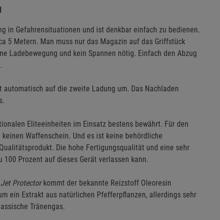
l
g in Gefahrensituationen und ist denkbar einfach zu bedienen.
irca 5 Metern. Man muss nur das Magazin auf das Griffstück
 keine Ladebewegung und kein Spannen nötig. Einfach den Abzug
.
t automatisch auf die zweite Ladung um. Das Nachladen
s.
ationalen Eliteeinheiten im Einsatz bestens bewährt. Für den
 keinen Waffenschein. Und es ist keine behördliche
Qualitätsprodukt. Die hohe Fertigungsqualität und eine sehr
u 100 Prozent auf dieses Gerät verlassen kann.
m
Jet Protector
kommt der bekannte Reizstoff Oleoresin
 ein Extrakt aus natürlichen Pfefferpflanzen, allerdings sehr
klassische Tränengas.