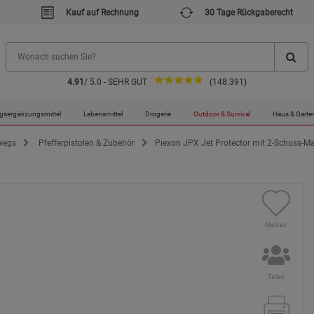
Kauf auf Rechnung
30 Tage Rückgaberecht
4.91
/ 5.0 - SEHR GUT
(148.391)
gsergänzungsmittel
Lebensmittel
Drogerie
Outdoor & Survival
Haus & Garte
rwegs
Pfefferpistolen & Zubehör
Piexon JPX Jet Protector mit 2-Schuss-M
Merken
Teilen