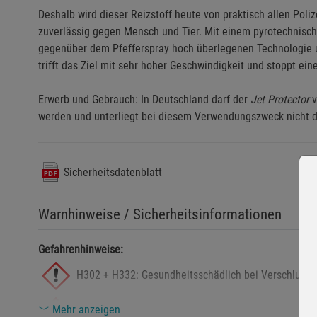
Deshalb wird dieser Reizstoff heute von praktisch allen Poli
zuverlässig gegen Mensch und Tier. Mit einem pyrotechnisch
gegenüber dem Pfefferspray hoch überlegenen Technologie un
trifft das Ziel mit sehr hoher Geschwindigkeit und stoppt ei
Erwerb und Gebrauch: In Deutschland darf der
Jet Protector
v
werden und unterliegt bei diesem Verwendungszweck nicht 
Sicherheitsdatenblatt
Warnhinweise / Sicherheitsinformationen
Gefahrenhinweise:
H302 + H332: Gesundheitsschädlich bei Verschlucke
Mehr anzeigen
H315: Verursacht Hautreizungen.