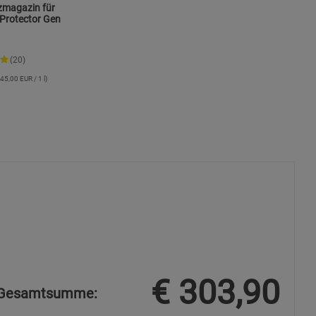
zmagazin für
s
Protector Gen
(20)
45,00 EUR / 1 l)
ies
€
303,90
Gesamtsumme: