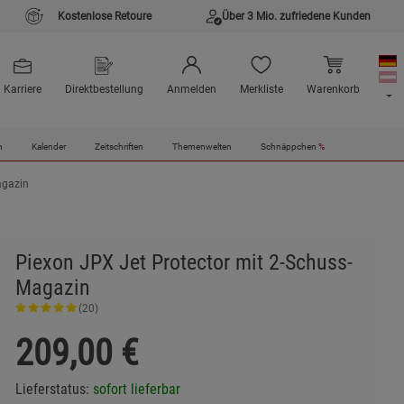
Kostenlose Retoure
Über 3 Mio. zufriedene Kunden
Karriere
Direktbestellung
Anmelden
Merkliste
Warenkorb
n
Kalender
Zeitschriften
Themenwelten
Schnäppchen
%
agazin
Piexon JPX Jet Protector mit 2-Schuss-
Magazin
(20)
209,00
€
Lieferstatus:
sofort lieferbar