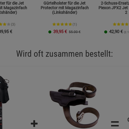
ter für die Jet
Gürtelholster für die Jet
2-Schuss-Ersat
Statistik Cookies (2)
Statistik Cookie
it Magazinfach
Protector mit Magazinfach
Piexon JPX2 Jet 
anlage zuführen.
tshänder)
(Linkshänder)
2
Beschreibung Statistik Cookies
Cookie-Informationen
anzeigen
(3)
(1)
39,95
€
39,95
€
42,90
€
55.00 €
(2.1
 Waffenschein wird nicht benötigt.
Marketing Cookies (3)
Marketing Cook
Beschreibung Marketing Cookies
Wird oft zusammen bestellt:
Cookie-Informationen
anzeigen
Datenschutzerklärung
Impressum
=