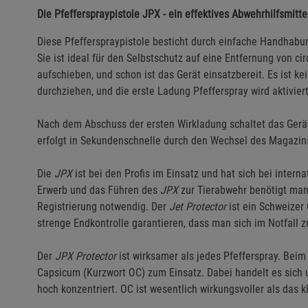
Die Pfefferspraypistole JPX - ein effektives Abwehrhilfsmitte
Diese Pfefferspraypistole besticht durch einfache Handhabun
Sie ist ideal für den Selbstschutz auf eine Entfernung von c
aufschieben, und schon ist das Gerät einsatzbereit. Es ist
durchziehen, und die erste Ladung Pfefferspray wird aktiviert
Nach dem Abschuss der ersten Wirkladung schaltet das Gerä
erfolgt in Sekundenschnelle durch den Wechsel des Magazin
Die
JPX
ist bei den Profis im Einsatz und hat sich bei intern
Erwerb und das Führen des
JPX
zur Tierabwehr benötigt man
Registrierung notwendig. Der
Jet Protector
ist ein Schweizer 
strenge Endkontrolle garantieren, dass man sich im Notfall z
Der
JPX Protector
ist wirksamer als jedes Pfefferspray. Bei
Capsicum (Kurzwort OC) zum Einsatz. Dabei handelt es sich um
hoch konzentriert. OC ist wesentlich wirkungsvoller als das 