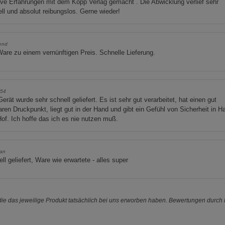
ive Erfahrungen mit dem Kopp Verlag gemacht . Die Abwicklung verlief sehr
ll und absolut reibungslos. Gerne wieder!
end
are zu einem vernünftigen Preis. Schnelle Lieferung.
y54
erät wurde sehr schnell geliefert. Es ist sehr gut verarbeitet, hat einen gut
aren Druckpunkt, liegt gut in der Hand und gibt ein Gefühl von Sicherheit in H
of. Ich hoffe das ich es nie nutzen muß.
an
ll geliefert, Ware wie erwartete - alles super
e das jeweilige Produkt tatsächlich bei uns erworben haben. Bewertungen durch P