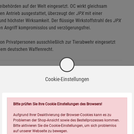
zeibehörden auf der Welt eingesetzt. OC wirkt gleichsam
en Antrieb ausgestattet, überzeugt der
JPX
mit einer
d höchster Wirksamkeit. Der flüssige Wirk­stoffstrahl des
JPX
nen Angriff kompromisslos und verzögerungsfrei.
on Privatpersonen ausschließlich zur Tierabwehr eingesetzt
dem deutschen Waffenrecht.
Cookie-Einstellungen
Bitte prüfen Sie Ihre Cookie Einstellungen des Browsers!
Aufgrund Ihrer Deaktivierung der Browser-Cookies kann es zu
n oder Einatmen.
Problemen der Shop-Ansicht sowie des Bestellprozesses kommen.
Bitte aktivieren Sie die Cookie-Einstellungen, um sich problemlos
auf unserer Webseite zu bewegen.