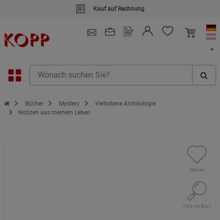
Kauf auf Rechnung
4.91
/ 5.0 - SEHR GUT
(148.391)
Zur Startseite des Kopp Verlag Online-Shop
Bücher
Mystery
Verbotene Archäologie
Notizen aus meinem Leben
Merken
Klick ins Buch