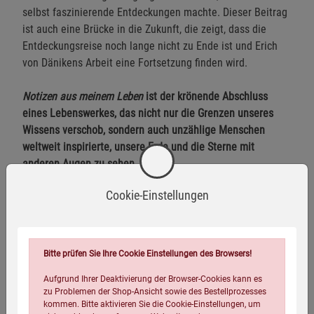
selbst faszinierende Entdeckungen machte. Dieser Beitrag
ist auch eine Brücke in die Zukunft, die zeigt, dass die
Entdeckungsreise noch lange nicht zu Ende ist und Erich
von Dänikens Arbeit eine Fortsetzung finden wird.
Notizen aus meinem Leben
ist der krönende Abschluss
eines Lebenswerkes, das nicht nur die Grenzen unseres
Wissens verschob, sondern auch unzählige Menschen
weltweit inspirierte, unsere Erde und die Sterne mit
anderen Augen zu sehen.
Cookie-Einstellungen
Herstellerinformationen
Bitte prüfen Sie Ihre Cookie Einstellungen des Browsers!
Aufgrund Ihrer Deaktivierung der Browser-Cookies kann es
zu Problemen der Shop-Ansicht sowie des Bestellprozesses
Eigenschaften
kommen. Bitte aktivieren Sie die Cookie-Einstellungen, um