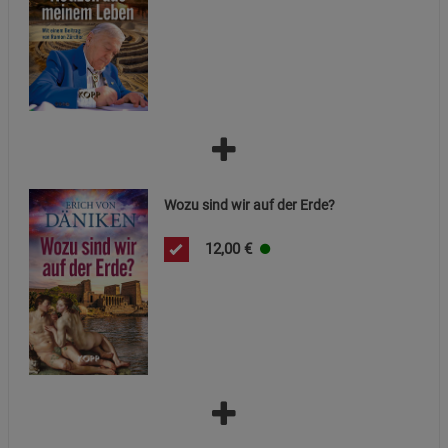
Beschreibung Funktionale Cookies
Cookie-Informationen
anzeigen
Statistik Cookies (2)
Statistik Cookies
Beschreibung Statistik Cookies
Cookie-Informationen
anzeigen
Wozu sind wir auf der Erde?
Marketing Cookies (3)
Marketing Cookies
Beschreibung Marketing Cookies
12,00
€
Cookie-Informationen
anzeigen
Datenschutzerklärung
Impressum