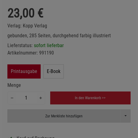
23,00
€
Verlag:
Kopp Verlag
gebunden, 285 Seiten, durchgehend farbig illustriert
Lieferstatus:
sofort lieferbar
Artikelnummer:
991190
Printausgabe
E-Book
Menge
In den Warenkorb >>
Toggle D
Zur Merkliste hinzufügen