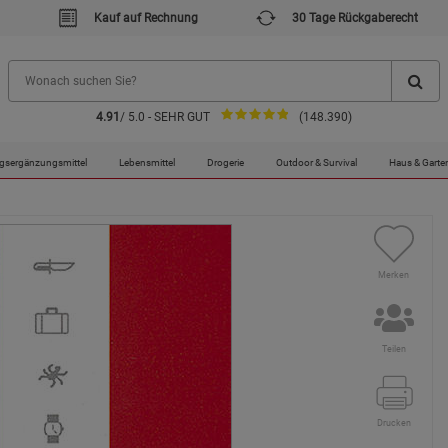
Kauf auf Rechnung
30 Tage Rückgaberecht
4.91
/ 5.0 - SEHR GUT
(148.390)
gsergänzungsmittel
Lebensmittel
Drogerie
Outdoor & Survival
Haus & Garte
Merken
Teilen
Drucken