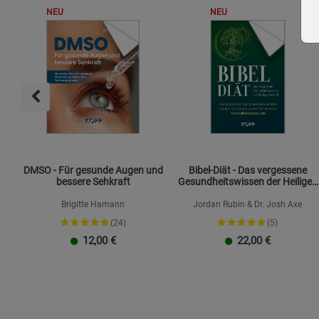
NEU
NEU
DMSO - Für gesunde Augen und
Bibel-Diät - Das vergessene
bessere Sehkraft
Gesundheitswissen der Heiligen
Schrift
Brigitte Hamann
Jordan Rubin & Dr. Josh Axe
(24)
(5)
12,00
€
22,00
€