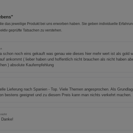
ebens"
e das jeweilige Produkt bei uns erworben haben. Sie geben individuelle Erfahru
ektiv geprüfte Tatsachen zu verstehen.
en
a schon noch eins gekauft was genau wie dieses hier mehr wert ist als gold 
auf ankommt ( lieber haben und hoffentlich nicht brauchen als nicht haben ab
chen ) absolute Kaufempfehlung
.
lle Lieferung nach Spanien - Top. Viele Themen angesprochen. Als Grundlag
en bestens geeignet und zu diesem Preis kann man nichts verkehrt machen.
nicht
 Danke!