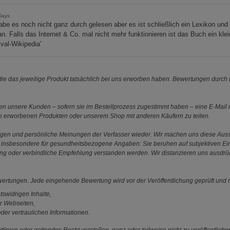
Days
abe es noch nicht ganz durch gelesen aber es ist schließlich ein Lexikon und
. Falls das Internet & Co. mal nicht mehr funktionieren ist das Buch ein kle
ival-Wikipedia'
e das jeweilige Produkt tatsächlich bei uns erworben haben. Bewertungen durch P
 unsere Kunden – sofern sie im Bestellprozess zugestimmt haben – eine E-Mail m
en erworbenen Produkten oder unserem Shop mit anderen Käufern zu teilen.
ungen und persönliche Meinungen der Verfasser wieder. Wir machen uns diese Au
s gilt insbesondere für gesundheitsbezogene Angaben: Sie beruhen auf subjektiven 
ung oder verbindliche Empfehlung verstanden werden. Wir distanzieren uns ausdr
ewertungen. Jede eingehende Bewertung wird vor der Veröffentlichung geprüft und n
tswidrigen Inhalte,
r Webseiten,
der vertraulichen Informationen.