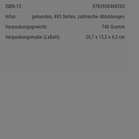
ISBN-13:
9783938484265
Infos:
gebunden, 493 Seiten, zahlreiche Abbildungen
Verpackungsgewicht:
740 Gramm
Verpackungsmaße (LxBxH):
20,7
13,5
4,3
cm