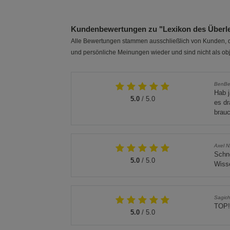
Kundenbewertungen zu "Lexikon des Überl
Alle Bewertungen stammen ausschließlich von Kunden, di
und persönliche Meinungen wieder und sind nicht als obj
BenB
Hab j
5.0
/ 5.0
es dr
brau
Axel N
Schne
5.0
/ 5.0
Wiss
Sagich
TOP!
5.0
/ 5.0