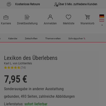
Kostenlose Retoure
Über 3 Mio. zufriedene Kunden
Karriere
Direktbestellung
Anmelden
Merkliste
Warenkorb
n
Kalender
Zeitschriften
Themenwelten
Schnäppchen
%
Lexikon des Überlebens
Karl L. von Lichtenfels
(74)
7,95
€
Sonderausgabe in anderer Ausstattung
gebunden, 493 Seiten, zahlreiche Abbildungen
Lieferstatus:
sofort lieferbar