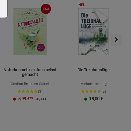
NEU
-65%
ie Gruppe
Naturkosmetik einfach selbst
Die Treibhauslüge
gemacht
Cosima Bellersen Quirini
Michael Limburg
(3)
(2)
K
5,99
€**
18,00
€
16,90 €
okies