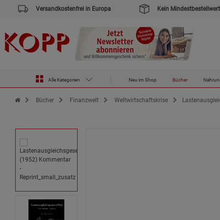
Versandkostenfrei in Europa
Kein Mindestbestellwert
Alle Kategorien
Neu im Shop
Bücher
Nahrun
Zur Startseite des Kopp Verlag Online-Shop
Bücher
Finanzwelt
Weltwirtschaftskrise
Lastenausglei