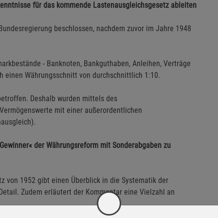
rkenntnisse für das kommende Lastenausgleichsgesetz ableiten
Bundesregierung beschlossen, nachdem zuvor im Jahre 1948
arkbestände - Banknoten, Bankguthaben, Anleihen, Verträge
h einen Währungsschnitt von durchschnittlich 1:10.
troffen. Deshalb wurden mittels des
Vermögenswerte mit einer außerordentlichen
ausgleich).
e »Gewinner« der Währungsreform mit Sonderabgaben zu
von 1952 gibt einen Überblick in die Systematik der
tail. Zudem erläutert der Kommentar eine Vielzahl an