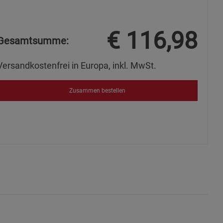
€
116,98
Gesamtsumme:
okies
Versandkostenfrei in Europa, inkl. MwSt.
Zusammen bestellen
s
ies