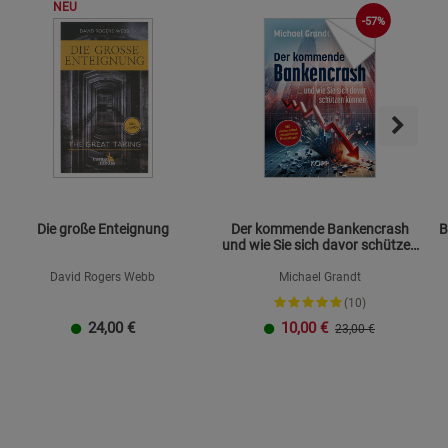
NEU
-57%
Die große Enteignung
Der kommende Bankencrash
B
und wie Sie sich davor schützen
können
David Rogers Webb
Michael Grandt
(10)
24,00
€
10,00
€
23,00 €