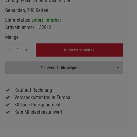
Verlag:
Volker Nied & Nicole Nied
Gebunden, 748 Seiten
Lieferstatus:
sofort lieferbar
Artikelnummer:
132812
Menge
In den Warenkorb >>
Toggle Dropd
Zur Merkliste hinzufügen
Kauf auf Rechnung
Versandkostenfrei in Europa
30 Tage Rückgaberecht
Kein Mindestbestellwert