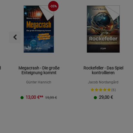
-35%
d
Megacrash - Die große
Rockefeller - Das Spiel
Enteignung kommt
kontrollieren
Günter Hannich
Jacob Nordangård
(6)
13,00
€**
29,00
€
19,99 €