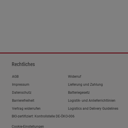
Rechtliches
Link zum/zur
AGB
Widerruf
Link zum/zur
Impressum
Lieferung und Zahlung
Link zum/zur
Datenschutz
Batteriegesetz
Link zum/zur
Barrierefreiheit
Logistik- und Anlieferrichtlinien
Vertrag widerrufen
Logistics and Delivery Guidelines
BIO-zertifiziert: Kontrollstelle DE-ÖKO-006
Cookie-Einstellungen