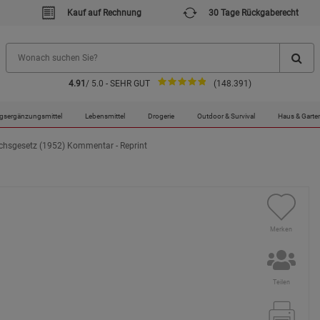
Kauf auf Rechnung
30 Tage Rückgaberecht
4.91
/ 5.0 - SEHR GUT
(148.391)
gsergänzungsmittel
Lebensmittel
Drogerie
Outdoor & Survival
Haus & Garte
chsgesetz (1952) Kommentar - Reprint
Merken
Teilen