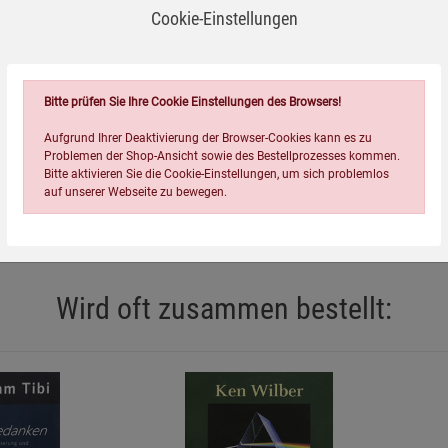
Cookie-Einstellungen
er für alle Vermögenden, Steuerberater, Finanzbeamten etc.
 §§ 19-227. Diese regeln die Vermögensabgaben
nd von der Veröffentlichung ausgeschlossen und nicht mehr
Bitte prüfen Sie Ihre Cookie Einstellungen des Browsers!
Aufgrund Ihrer Deaktivierung der Browser-Cookies kann es zu
Problemen der Shop-Ansicht sowie des Bestellprozesses kommen.
ahmen einer künftigen Währungsreform erlassen werden, wird
Bitte aktivieren Sie die Cookie-Einstellungen, um sich problemlos
auf unserer Webseite zu bewegen.
Wird oft zusammen bestellt:
Einstellungen speichern für die Gruppe
Einstellungen speichern für die Gruppe
Einstellungen speichern für d
Zurück
Einwilligung nicht erteilen
Notwendige Cookies (5)