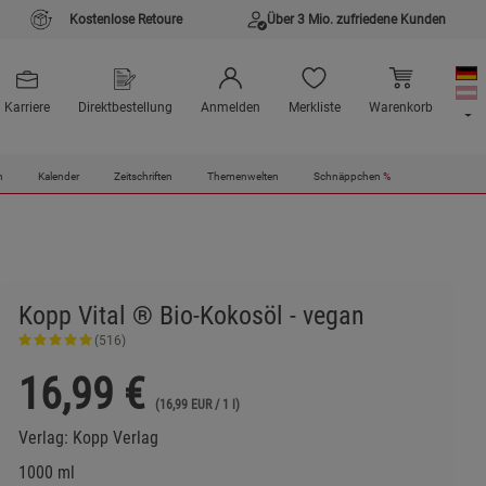
Kostenlose Retoure
Über 3 Mio. zufriedene Kunden
Karriere
Direktbestellung
Anmelden
Merkliste
Warenkorb
n
Kalender
Zeitschriften
Themenwelten
Schnäppchen
%
Kopp Vital ® Bio-Kokosöl - vegan
(516)
16,99
€
(16,99 EUR / 1 l)
Verlag:
Kopp Verlag
1000 ml