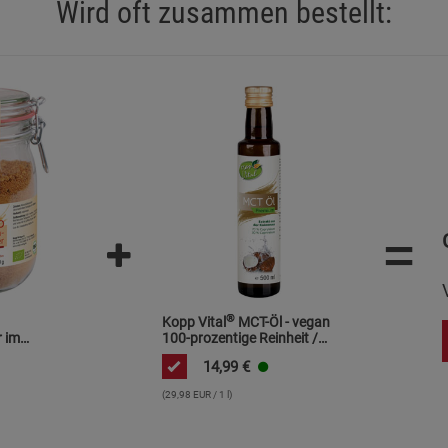
Wird oft zusammen bestellt:
Statistik Cookies (2)
Statistik Cookie
Beschreibung Statistik Cookies
Cookie-Informationen
anzeigen
Marketing Cookies (3)
Marketing Cook
Beschreibung Marketing Cookies
Cookie-Informationen
anzeigen
=
Datenschutzerklärung
Impressum
®
Kopp Vital
MCT-Öl - vegan
 im
100-prozentige Reinheit /
Premium Qualität /
14,99
€
geschmacksneutral / auf
Kokosölbasis
(29,98 EUR / 1 l)