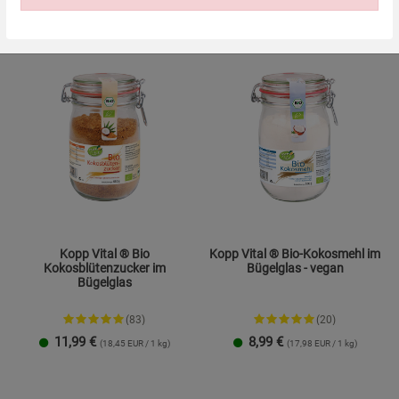
Einstellungen speichern für die Gruppe
Einstellungen speichern für die Gruppe
Einstellungen speichern für d
Zurück
Einwilligung nicht erteilen
Notwendige Cookies (5)
Beschreibung Notwendige Cookies
Kopp Vital ® Bio
Kopp Vital ® Bio-Kokosmehl im
Cookie-Informationen
anzeigen
Kokosblütenzucker im
Bügelglas - vegan
Bügelglas
Funktionale Cookies (1)
Funktionale Co
(83)
(20)
Beschreibung Funktionale Cookies
11,99
€
8,99
€
(18,45 EUR / 1 kg)
(17,98 EUR / 1 kg)
Cookie-Informationen
anzeigen