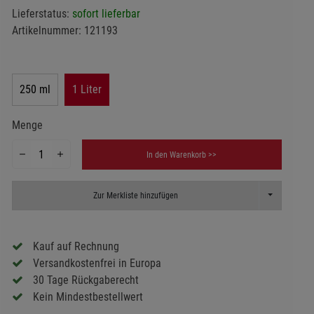
Lieferstatus:
sofort lieferbar
Artikelnummer:
121193
250 ml
1 Liter
Menge
In den Warenkorb >>
Toggle Dropd
Zur Merkliste hinzufügen
Kauf auf Rechnung
Versandkostenfrei in Europa
30 Tage Rückgaberecht
Kein Mindestbestellwert