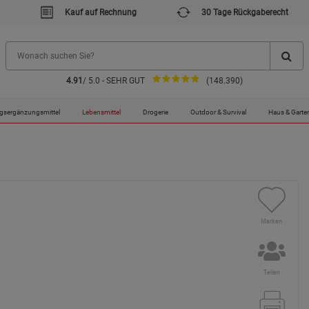
Kauf auf Rechnung
30 Tage Rückgaberecht
4.91
/ 5.0 - SEHR GUT
(148.390)
gsergänzungsmittel
Lebensmittel
Drogerie
Outdoor & Survival
Haus & Garte
Merken
Teilen