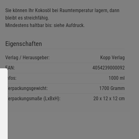
Sie können Ihr Kokosöl bei Raumtemperatur lagern, dann
bleibt es streichfähig.
Mindestens haltbar bis: siehe Aufdruck.
Eigenschaften
Verlag / Herausgeber:
Kopp Verlag
EAN:
4054239000092
Infos:
1000 ml
Verpackungsgewicht:
1700 Gramm
Verpackungsmaße (LxBxH):
20
12
12
cm