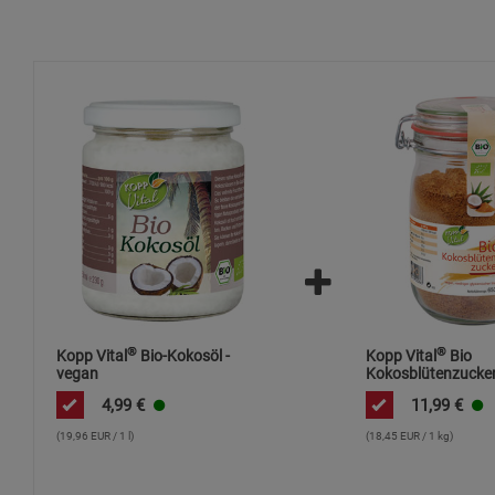
®
®
Kopp Vital
Bio-Kokosöl -
Kopp Vital
Bio
vegan
Kokosblütenzucker
Bügelglas
4,99
€
11,99
€
(19,96 EUR / 1 l)
(18,45 EUR / 1 kg)