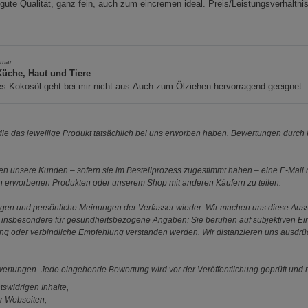
gute Qualität, ganz fein, auch zum eincremen ideal. Preis/Leistungsverhältni
mar
Küche, Haut und Tiere
s Kokosöl geht bei mir nicht aus.Auch zum Ölziehen hervorragend geeignet.
e das jeweilige Produkt tatsächlich bei uns erworben haben. Bewertungen durch P
 unsere Kunden – sofern sie im Bestellprozess zugestimmt haben – eine E-Mail m
en erworbenen Produkten oder unserem Shop mit anderen Käufern zu teilen.
ungen und persönliche Meinungen der Verfasser wieder. Wir machen uns diese Au
s gilt insbesondere für gesundheitsbezogene Angaben: Sie beruhen auf subjektiven 
ung oder verbindliche Empfehlung verstanden werden. Wir distanzieren uns ausdr
ewertungen. Jede eingehende Bewertung wird vor der Veröffentlichung geprüft und n
tswidrigen Inhalte,
r Webseiten,