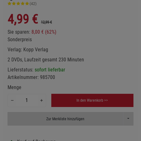
(42)
4,99
€
12,99 €
Sie sparen:
8,00 € (62%)
Sonderpreis
Verlag:
Kopp Verlag
2 DVDs, Laufzeit gesamt 230 Minuten
Lieferstatus:
sofort lieferbar
Artikelnummer:
985700
Menge
In den Warenkorb >>
Toggle D
Zur Merkliste hinzufügen