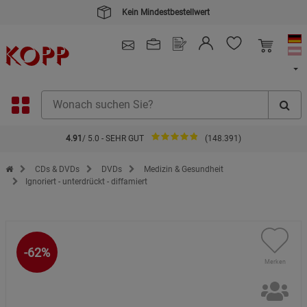
Kein Mindestbestellwert
4.91
/ 5.0 - SEHR GUT
(148.391)
Zur Startseite des Kopp Verlag Online-Shop
CDs & DVDs
DVDs
Medizin & Gesundheit
Ignoriert - unterdrückt - diffamiert
-62%
Merken