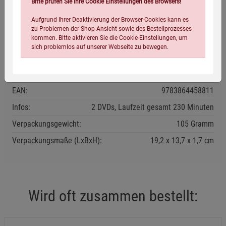
Herstellerinformationen
Bitte prüfen Sie Ihre Cookie Einstellungen des Browsers!
Aufgrund Ihrer Deaktivierung der Browser-Cookies kann es
zu Problemen der Shop-Ansicht sowie des Bestellprozesses
kommen. Bitte aktivieren Sie die Cookie-Einstellungen, um
sich problemlos auf unserer Webseite zu bewegen.
Eigenschaften
Verlag / Herausgeber:
Kopp Verlag
EAN:
9783864458811
Infos:
2 DVDs, Laufzeit gesamt 230 Minuten
Verpackungsgewicht:
105 Gramm
Einstellungen speichern für die Gruppe
Einstellungen speichern für die Gruppe
Verpackungsmaße (LxBxH):
19,2
13,7
1,7
cm
Einstellungen speichern für die Gruppe
Zurück
Einwilligung nicht erteilen
Wird oft zusammen bestellt:
Notwendige Cookies (5)
Beschreibung Notwendige Cookies