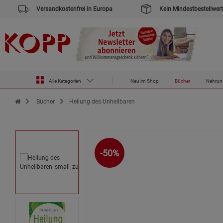
Versandkostenfrei in Europa
Kein Mindestbestellwert
Alle Kategorien
Neu im Shop
Bücher
Nahrun
Zur Startseite des Kopp Verlag Online-Shop
Bücher
Heilung des Unheilbaren
-50%