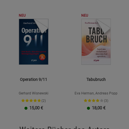
NEU
NEU
Operation 9/11
Tabubruch
Gerhard Wisnewski
Eva Herman, Andreas Popp
(2)
(3)
15,00
€
18,00
€