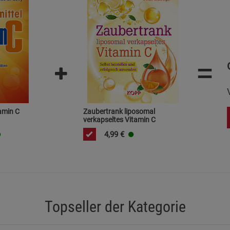
Statistik Cookies (2)
Statistik Cookie
Beschreibung Statistik Cookies
Cookie-Informationen
anzeigen
=
Marketing Cookies (3)
Marketing Cook
Beschreibung Marketing Cookies
Cookie-Informationen
anzeigen
tamin C
Zaubertrank liposomal
verkapseltes Vitamin C
Datenschutzerklärung
Impressum
4,99
€
Topseller der Kategorie