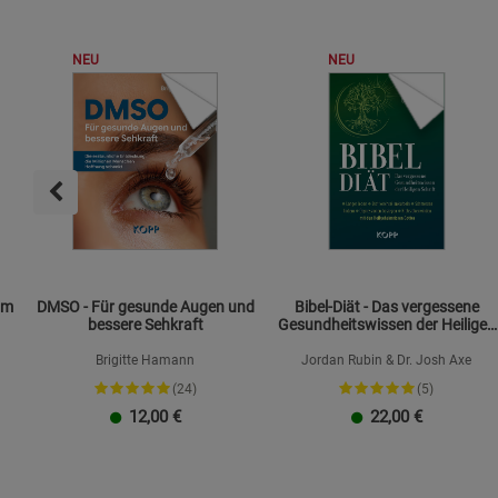
NEU
NEU
om
DMSO - Für gesunde Augen und
Bibel-Diät - Das vergessene
bessere Sehkraft
Gesundheitswissen der Heiligen
Schrift
Brigitte Hamann
Jordan Rubin & Dr. Josh Axe
(24)
(5)
12,00
€
22,00
€