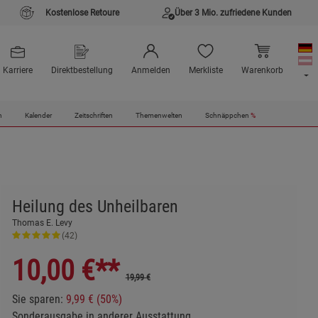
Kostenlose Retoure
Über 3 Mio. zufriedene Kunden
Karriere
Direktbestellung
Anmelden
Merkliste
Warenkorb
n
Kalender
Zeitschriften
Themenwelten
Schnäppchen
%
Heilung des Unheilbaren
Thomas E. Levy
(42)
10,00
€**
19,99 €
Sie sparen:
9,99 € (50%)
Sonderausgabe in anderer Ausstattung