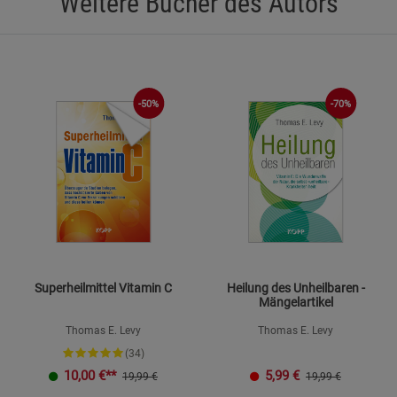
Weitere Bücher des Autors
-50%
-70%
Superheilmittel Vitamin C
Heilung des Unheilbaren -
Mängelartikel
Thomas E. Levy
Thomas E. Levy
(34)
10,00
€**
5,99
€
19,99 €
19,99 €