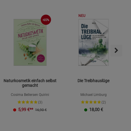
NEU
-65%
Naturkosmetik einfach selbst
Die Treibhauslüge
gemacht
Cosima Bellersen Quirini
Michael Limburg
(3)
(2)
K
5,99
€**
18,00
€
16,90 €