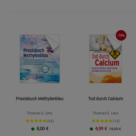
-75%
Praxisbuch Methylenblau
Tod durch Calcium
Thomas E. Levy
Thomas E. Levy
(43)
(14)
8,00
€
4,99
€
19,99 €