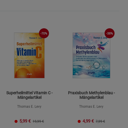
-70%
-38%
Superheilmittel Vitamin C -
Praxisbuch Methylenblau -
Mängelartikel
Mängelartikel
Thomas E. Levy
Thomas E. Levy
5,99
€
4,99
€
19,99 €
7,99 €