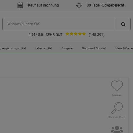
Kauf auf Rechnung
30 Tage Rückgaberecht
4.91
/ 5.0 - SEHR GUT
(148.391)
gsergänzungsmittel
Lebensmittel
Drogerie
Outdoor & Survival
Haus & Garte
Merken
Klick ins Buch