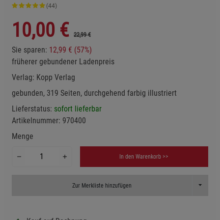
(44)
10,00
€
22,99 €
Sie sparen:
12,99 € (57%)
früherer gebundener Ladenpreis
Verlag:
Kopp Verlag
gebunden, 319 Seiten, durchgehend farbig illustriert
Lieferstatus:
sofort lieferbar
Artikelnummer:
970400
Menge
In den Warenkorb >>
Toggle D
Zur Merkliste hinzufügen