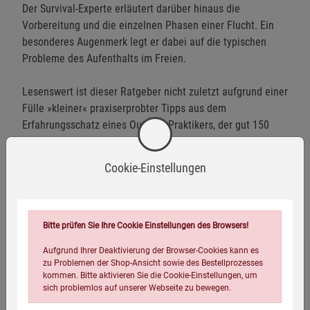
Der Survival-Experte erläutert darüber hinaus die
Vorbereitung und die einzelnen Phasen einer Flucht. Ein
besonderes Augenmerk legt er dabei auf die typischen
Probleme des Aufenthalts im Freien.
Lesenswert ist dieser Ratgeber nicht zuletzt aufgrund einer
Fülle »kleiner« praxiserprobter Tipps aus dem
Erfahrungsschatz eines Outdoor-Praktikers, der gut 150
Tage des Jahres im Wald lebt. Diese Empfehlungen können
ernsthafte Schwierigkeiten in Krisensituationen verhindern
Cookie-Einstellungen
oder sogar den Unterschied zwischen Leben und Tod
ausmachen.
Bitte prüfen Sie Ihre Cookie Einstellungen des Browsers!
Aufgrund Ihrer Deaktivierung der Browser-Cookies kann es
Eigenschaften
zu Problemen der Shop-Ansicht sowie des Bestellprozesses
kommen. Bitte aktivieren Sie die Cookie-Einstellungen, um
sich problemlos auf unserer Webseite zu bewegen.
Verlag / Herausgeber:
Kopp Verlag