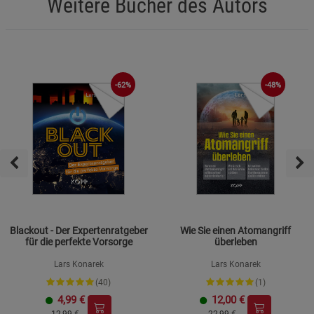
Weitere Bücher des Autors
-62%
-48%
Blackout - Der Expertenratgeber
Wie Sie einen Atomangriff
für die perfekte Vorsorge
überleben
Lars Konarek
Lars Konarek
(40)
(1)
4,99
€
12,00
€