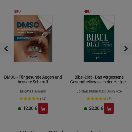
NEU
NEU
DMSO - Für gesunde Augen und
Bibel-Diät - Das vergessene
bessere Sehkraft
Gesundheitswissen der Heiligen
Schrift
Brigitte Hamann
Jordan Rubin & Dr. Josh Axe
(24)
(5)
12,00
€
22,00
€