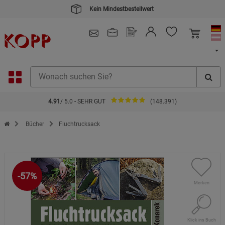
Kein Mindestbestellwert
4.91
/ 5.0 - SEHR GUT
(148.391)
Zur Startseite des Kopp Verlag Online-Shop
Bücher
Fluchtrucksack
-57%
Merken
Klick ins Buch