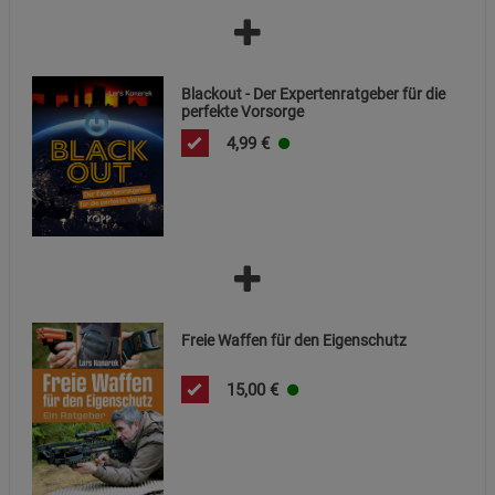
Cookie-Informationen
anzeigen
Statistik Cookies (2)
Statistik Cookies
Blackout - Der Expertenratgeber für die
Beschreibung Statistik Cookies
perfekte Vorsorge
Cookie-Informationen
anzeigen
4,99
€
Marketing Cookies (3)
Marketing Cookies
Beschreibung Marketing Cookies
Cookie-Informationen
anzeigen
Datenschutzerklärung
Impressum
Freie Waffen für den Eigenschutz
15,00
€