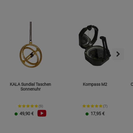
KALA Sundial Taschen
Kompass M2
C
Sonnenuhr
(9)
(7)
49,90
€
17,95
€