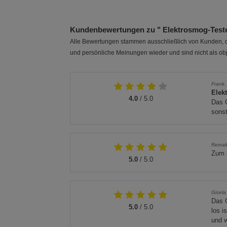
Kundenbewertungen zu " Elektrosmog-Test
Alle Bewertungen stammen ausschließlich von Kunden, di
und persönliche Meinungen wieder und sind nicht als obj
Frank.
Elek
4.0
/ 5.0
Das G
sonst
Reinal
Zum 
5.0
/ 5.0
Gisela
Das G
5.0
/ 5.0
los i
und w