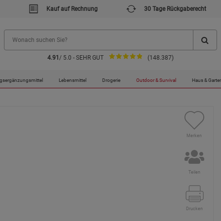
Kauf auf Rechnung
30 Tage Rückgaberecht
4.91
/ 5.0 - SEHR GUT
(148.387)
og-Tester CM SINUS
gsergänzungsmittel
Lebensmittel
Drogerie
Outdoor & Survival
Haus & Garte
Merken
Teilen
Drucken