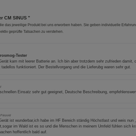
er CM SINUS "
e das jeweilige Produkt bei uns erworben haben. Sie geben individuelle Erfahru
ektiv geprüfte Tatsachen zu verstehen.
trosmog-Tester
erät kam mit leerer Batterie an. Ich bin aber trotzdem sehr zufrieden damit, 
 tadellos funktioniert. Der Bestellvorgang und die Lieferubg waren sehr gut.
d
schnellen Einsatz sehr gut geeignet, Deutsche Beschreibung, empfehlenswer
 Pätzold
erät ist wunderbar,ich habe im HF Bereich ständig Höchstlast und weis nun 
st,sogar im Wald ist es so und die Menschen in meinem Umfeld fühlen sich k
achen hoffentlich bald auf.