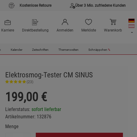
Kostenlose Retoure
Über 3 Mio. zufriedene Kunden
Karriere
Direktbestellung
Anmelden
Merkliste
Warenkorb
n
Kalender
Zeitschriften
Themenwelten
Schnäppchen
%
Elektrosmog-Tester CM SINUS
(23)
199,00
€
Lieferstatus:
sofort lieferbar
Artikelnummer:
132876
Menge