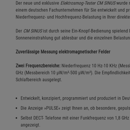
Der neue und exklusive
Elektrosmog-Tester CM SINUS
wurde n
einem deutschen Fachunternehmen für Sie entwickelt und prod
Niederfrequenz- und Hochfrequenz-Belastung in Ihrer direk
Der
CM SINUS
ist durch seine Ein-Knopf-Bedienung spielend 
Sonneneinstrahlung gut ablesbar und die einzelnen Belastu
Zuverlässige Messung elektromagnetischer Felder
Zwei Frequenzbereiche:
Niederfrequenz 10 Hz-10 KHz (Messb
GHz (Messbereich 10 µW/m²-500 µW/m²). Die Empfindlichkei
Schlafbereich ausgelegt.
Entwickelt, konzipiert, programmiert und produziert in Deu
Die Anzeige »PULSE« zeigt Ihnen an, ob besondere, gepulst
Selbst DECT- Telefone mit einer Funkfrequenz von 1,8 GHz
angezeigt.