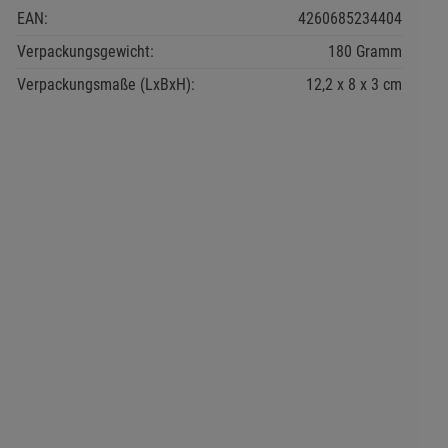
EAN:
4260685234404
Verpackungsgewicht:
180 Gramm
Verpackungsmaße (LxBxH):
12,2
8
3
cm