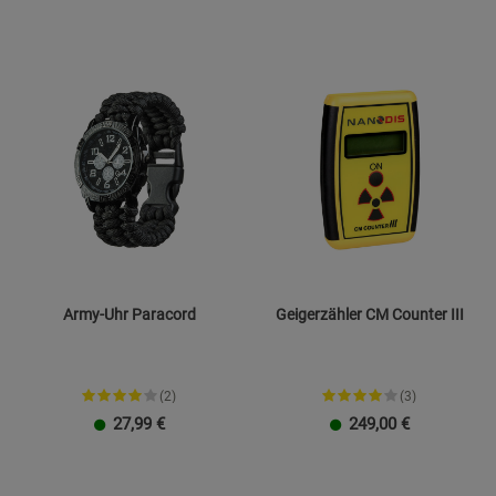
Army-Uhr Paracord
Geigerzähler CM Counter III
(2)
(3)
27,99
€
249,00
€
Größe M
Größe L