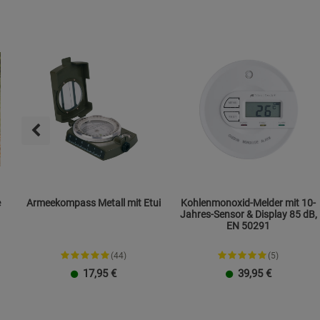
e
Armeekompass Metall mit Etui
Kohlenmonoxid-Melder mit 10-
Jahres-Sensor & Display 85 dB,
EN 50291
(44)
(5)
17,95
€
39,95
€