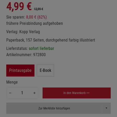
4,99
€
12,99 €
Sie sparen:
8,00 € (62%)
frühere Preisbindung aufgehoben
Verlag:
Kopp Verlag
Paperback, 157 Seiten, durchgehend farbig illustriert
Lieferstatus:
sofort lieferbar
Artikelnummer:
972800
Printausgabe
E-Book
Menge
In den Warenkorb >>
Toggle D
Zur Merkliste hinzufügen