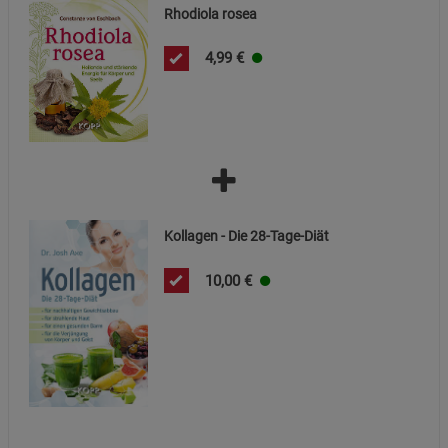
Beschreibung Statistik Cookies
Rhodiola rosea
Cookie-Informationen
anzeigen
4,99
€
Marketing Cookies (3)
Marketing Cookies
Beschreibung Marketing Cookies
Cookie-Informationen
anzeigen
Datenschutzerklärung
Impressum
Kollagen - Die 28-Tage-Diät
10,00
€