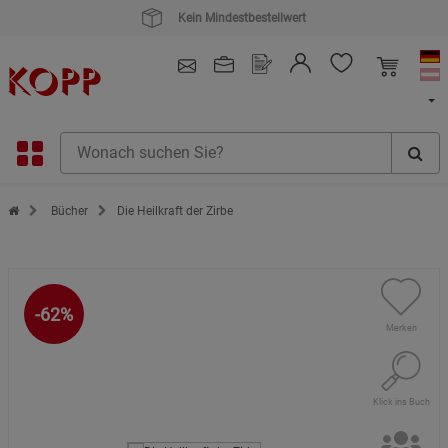
Kauf auf Rechnung
4.91
/ 5.0 - SEHR GUT
(148.391)
Zur Startseite des Kopp Verlag Online-Shop
Bücher
Die Heilkraft der Zirbe
-62%
Merken
Klick ins Buch