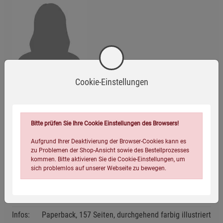
Constanze von Eschbach
, ist auf dem Land aufgewachsen.
Cookie-Einstellungen
Kräuter haben sie seit jeher fasziniert: Schon als Kind durfte
sie ihr eigenes Beet im riesigen elterlichen Garten bepflanzen
und pflegen. Währen
...
Bitte prüfen Sie Ihre Cookie Einstellungen des Browsers!
weiterlesen
Aufgrund Ihrer Deaktivierung der Browser-Cookies kann es
zu Problemen der Shop-Ansicht sowie des Bestellprozesses
Eigenschaften
kommen. Bitte aktivieren Sie die Cookie-Einstellungen, um
sich problemlos auf unserer Webseite zu bewegen.
Verlag / Herausgeber:
Kopp Verlag
ISBN-13:
9783864455995
Infos:
Paperback, 157 Seiten, durchgehend farbig illustriert