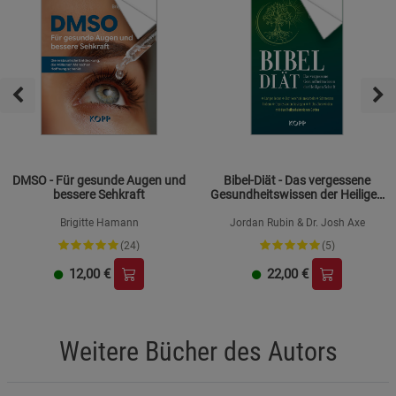
DMSO - Für gesunde Augen und
Bibel-Diät - Das vergessene
bessere Sehkraft
Gesundheitswissen der Heiligen
Schrift
Brigitte Hamann
Jordan Rubin & Dr. Josh Axe
(24)
(5)
12,00
€
22,00
€
Weitere Bücher des Autors