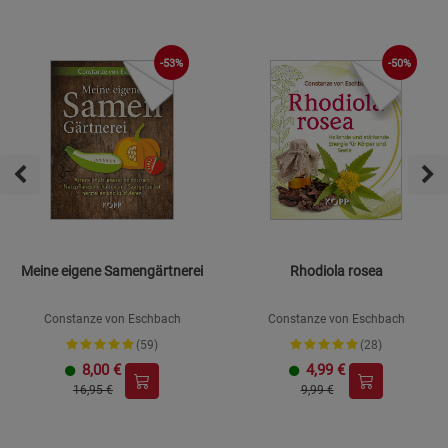
-53%
-50%
Meine eigene Samengärtnerei
Rhodiola rosea
Constanze von Eschbach
Constanze von Eschbach
(59)
(28)
8,00
€
4,99
€
16,95 €
9,99 €