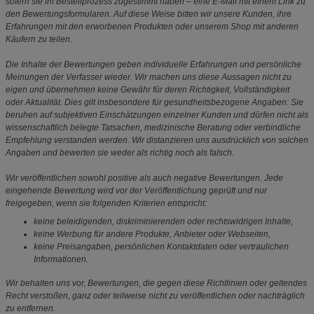
sofern sie im Bestellprozess zugestimmt haben – eine E-Mail mit einem Link zu
den Bewertungsformularen. Auf diese Weise bitten wir unsere Kunden, ihre
Erfahrungen mit den erworbenen Produkten oder unserem Shop mit anderen
Käufern zu teilen.
Die Inhalte der Bewertungen geben individuelle Erfahrungen und persönliche
Meinungen der Verfasser wieder. Wir machen uns diese Aussagen nicht zu
eigen und übernehmen keine Gewähr für deren Richtigkeit, Vollständigkeit
oder Aktualität. Dies gilt insbesondere für gesundheitsbezogene Angaben: Sie
beruhen auf subjektiven Einschätzungen einzelner Kunden und dürfen nicht als
wissenschaftlich belegte Tatsachen, medizinische Beratung oder verbindliche
Empfehlung verstanden werden. Wir distanzieren uns ausdrücklich von solchen
Angaben und bewerten sie weder als richtig noch als falsch.
Wir veröffentlichen sowohl positive als auch negative Bewertungen. Jede
eingehende Bewertung wird vor der Veröffentlichung geprüft und nur
freigegeben, wenn sie folgenden Kriterien entspricht:
keine beleidigenden, diskriminierenden oder rechtswidrigen Inhalte,
keine Werbung für andere Produkte, Anbieter oder Webseiten,
keine Preisangaben, persönlichen Kontaktdaten oder vertraulichen
Informationen.
Wir behalten uns vor, Bewertungen, die gegen diese Richtlinien oder geltendes
Recht verstoßen, ganz oder teilweise nicht zu veröffentlichen oder nachträglich
zu entfernen.