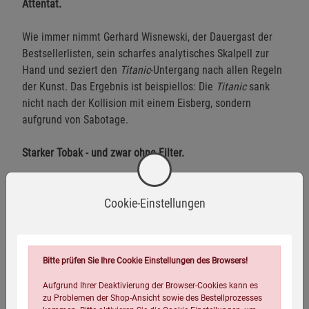
Attentat.
Wie immer nimmt Gerhard Wisnewski, der Dauergast der
Bestsellerlisten, sein scharfes analytisches Skalpell zur
Hand und seziert den
Titanic
-Untergang nach allen Regeln
der Kunst. Das Ergebnis ist beispiellos: Die
Titanic
sank
nicht nach der Kollision mit einem Eisberg, sondern
aufgrund von Sabotage.
Starker Tobak - und zwar ohne Filter.
Herstellerinformationen
Cookie-Einstellungen
Bitte prüfen Sie Ihre Cookie Einstellungen des Browsers!
Eigenschaften
Aufgrund Ihrer Deaktivierung der Browser-Cookies kann es
Verlag / Herausgeber:
Kopp Verlag
zu Problemen der Shop-Ansicht sowie des Bestellprozesses