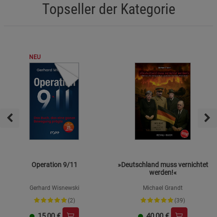
Topseller der Kategorie
NEU
Operation 9/11
»Deutschland muss vernichtet
werden!«
Gerhard Wisnewski
Michael Grandt
(2)
(39)
15,00
€
40,00
€