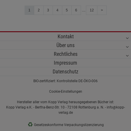
1
2
3
4
5
6
....
12
>
Kontakt
Über uns
Rechtliches
Impressum
Datenschutz
BIO-zertifiziert: Kontrollstelle DE-ÖKO-006
Cookie-Einstellungen
Hersteller aller vom Kopp Verlag herausgegebenen Bücher ist:
Kopp Verlag e.K. - Bertha-Benz-Str. 10 - 72108 Rottenburg a. N. - info@kopp-
verlag.de
♻
Gesetzeskonforme Verpackungslizenzierung