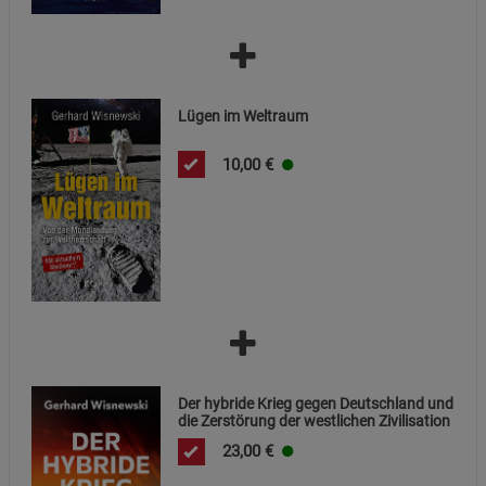
Beschreibung Funktionale Cookies
Cookie-Informationen
anzeigen
Lügen im Weltraum
Statistik Cookies (2)
Statistik Cookies
Beschreibung Statistik Cookies
10,00
€
Cookie-Informationen
anzeigen
Marketing Cookies (3)
Marketing Cookies
Beschreibung Marketing Cookies
Cookie-Informationen
anzeigen
Datenschutzerklärung
Impressum
Der hybride Krieg gegen Deutschland und
die Zerstörung der westlichen Zivilisation
23,00
€