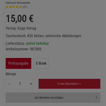
Gerhard Wisnewski
(47)
15,00
€
Verlag:
Kopp Verlag
Taschenbuch, 430 Seiten, zahlreiche Abbildungen
Lieferstatus:
sofort lieferbar
Artikelnummer:
987800
Printausgabe
E-Book
Menge
In den Warenkorb >>
Toggle D
Zur Merkliste hinzufügen