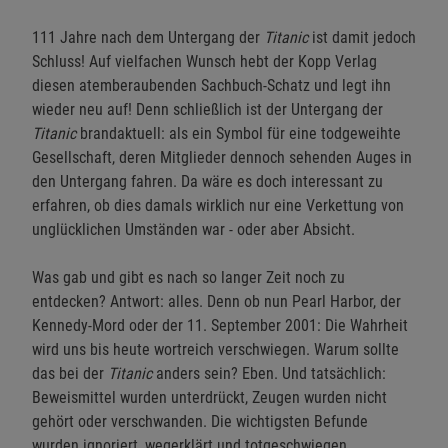
111 Jahre nach dem Untergang der
Titanic
ist damit jedoch
Schluss! Auf vielfachen Wunsch hebt der Kopp Verlag
diesen atemberaubenden Sachbuch-Schatz und legt ihn
wieder neu auf! Denn schließlich ist der Untergang der
Titanic
brandaktuell: als ein Symbol für eine todgeweihte
Gesellschaft, deren Mitglieder dennoch sehenden Auges in
den Untergang fahren. Da wäre es doch interessant zu
erfahren, ob dies damals wirklich nur eine Verkettung von
unglücklichen Umständen war - oder aber Absicht.
Was gab und gibt es nach so langer Zeit noch zu
entdecken? Antwort: alles. Denn ob nun Pearl Harbor, der
Kennedy-Mord oder der 11. September 2001: Die Wahrheit
wird uns bis heute wortreich verschwiegen. Warum sollte
das bei der
Titanic
anders sein? Eben. Und tatsächlich:
Beweismittel wurden unterdrückt, Zeugen wurden nicht
gehört oder verschwanden. Die wichtigsten Befunde
wurden ignoriert, wegerklärt und totgeschwiegen.