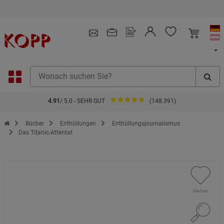
Kauf auf Rechnung
4.91
/ 5.0 - SEHR GUT
(148.391)
Zur Startseite des Kopp Verlag Online-Shop
Bücher
Enthüllungen
Enthüllungsjournalismus
Das Titanic-Attentat
Merken