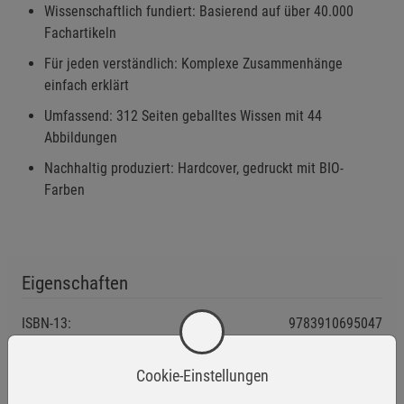
Wissenschaftlich fundiert: Basierend auf über 40.000
Fachartikeln
Für jeden verständlich: Komplexe Zusammenhänge
einfach erklärt
Umfassend: 312 Seiten geballtes Wissen mit 44
Abbildungen
Nachhaltig produziert: Hardcover, gedruckt mit BIO-
Farben
Eigenschaften
ISBN-13:
9783910695047
Infos:
Gebunden, 312 Seiten, zahlreiche Abbildungen
Cookie-Einstellungen
Verpackungsgewicht:
870 Gramm