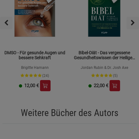
DMSO - Für gesunde Augen und
Bibel-Diät - Das vergessene
bessere Sehkraft
Gesundheitswissen der Heiligen
Schrift
Brigitte Hamann
Jordan Rubin & Dr. Josh Axe
(24)
(5)
12,00
€
22,00
€
Weitere Bücher des Autors