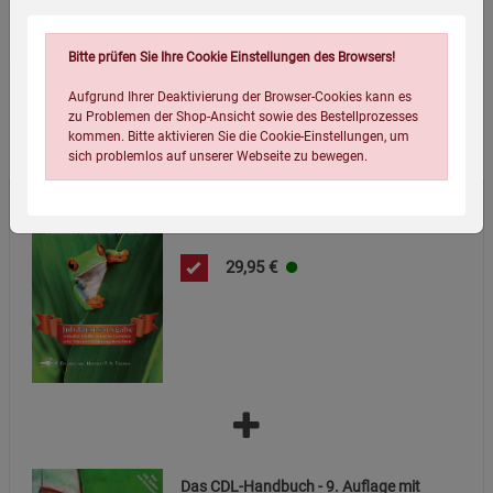
Verpackungsmaße (LxBxH):
24,1
17,7
2,1
cm
Bitte prüfen Sie Ihre Cookie Einstellungen des Browsers!
Aufgrund Ihrer Deaktivierung der Browser-Cookies kann es
zu Problemen der Shop-Ansicht sowie des Bestellprozesses
Wird oft zusammen bestellt:
kommen. Bitte aktivieren Sie die Cookie-Einstellungen, um
sich problemlos auf unserer Webseite zu bewegen.
Das DMSO-Handbuch
29,95
€
Einstellungen speichern für die Gruppe
Einstellungen speichern für die Gruppe
Einstellungen speichern für die Gruppe
Zurück
Einwilligung nicht erteilen
Notwendige Cookies (5)
Das CDL-Handbuch - 9. Auflage mit