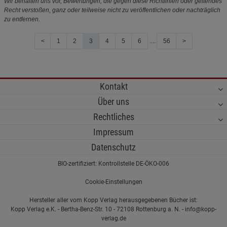
Wir behalten uns vor, Bewertungen, die gegen diese Richtlinien oder geltendes
Recht verstoßen, ganz oder teilweise nicht zu veröffentlichen oder nachträglich
zu entfernen.
<
1
2
3
4
5
6
....
56
>
Kontakt
Über uns
Rechtliches
Impressum
Datenschutz
BIO-zertifiziert: Kontrollstelle DE-ÖKO-006
Cookie-Einstellungen
Hersteller aller vom Kopp Verlag herausgegebenen Bücher ist:
Kopp Verlag e.K. - Bertha-Benz-Str. 10 - 72108 Rottenburg a. N. - info@kopp-
verlag.de