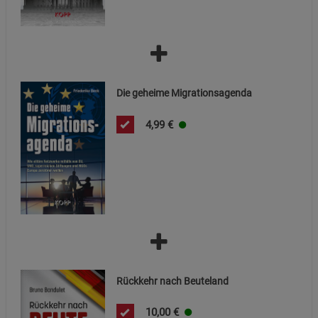
Statistik Cookies (2)
Statistik Cookies
Beschreibung Statistik Cookies
Cookie-Informationen
anzeigen
Die geheime Migrationsagenda
Marketing Cookies (3)
Marketing Cookies
4,99
€
Beschreibung Marketing Cookies
Cookie-Informationen
anzeigen
Datenschutzerklärung
Impressum
Rückkehr nach Beuteland
10,00
€