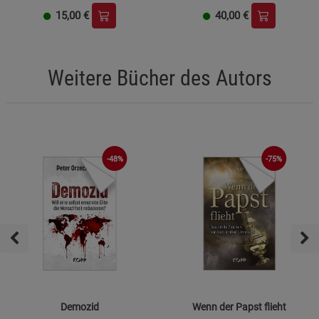
15,00
€
40,00
€
Weitere Bücher des Autors
-48%
-75%
Demozid
Wenn der Papst flieht