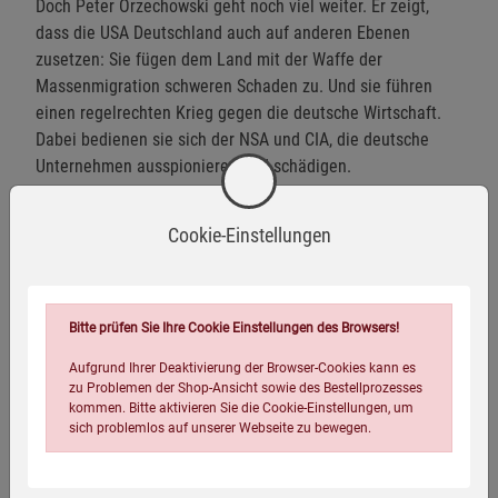
Doch Peter Orzechowski geht noch viel weiter. Er zeigt,
dass die USA Deutschland auch auf anderen Ebenen
zusetzen: Sie fügen dem Land mit der Waffe der
Massenmigration schweren Schaden zu. Und sie führen
einen regelrechten Krieg gegen die deutsche Wirtschaft.
Dabei bedienen sie sich der NSA und CIA, die deutsche
Unternehmen ausspionieren und schädigen.
Die Amerikaner machen daraus auch gar keinen Hehl. Der
Cookie-Einstellungen
Sicherheitsberater und Geostratege Zbigniew Brzezinski
schrieb schon vor Jahren offen und unmissverständlich,
dass Deutschland nicht nur Protektorat sei, sondern auch
Vasall der Vereinigten Staaten von Amerika.
Bitte prüfen Sie Ihre Cookie Einstellungen des Browsers!
Aufgrund Ihrer Deaktivierung der Browser-Cookies kann es
zu Problemen der Shop-Ansicht sowie des Bestellprozesses
kommen. Bitte aktivieren Sie die Cookie-Einstellungen, um
sich problemlos auf unserer Webseite zu bewegen.
Eigenschaften
Verlag / Herausgeber:
Kopp Verlag