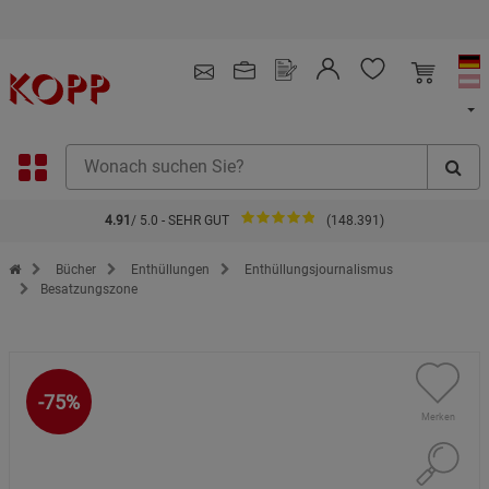
Kauf auf Rechnung
4.91
/ 5.0 - SEHR GUT
(148.391)
Zur Startseite des Kopp Verlag Online-Shop
Bücher
Enthüllungen
Enthüllungsjournalismus
Besatzungszone
-75%
Merken